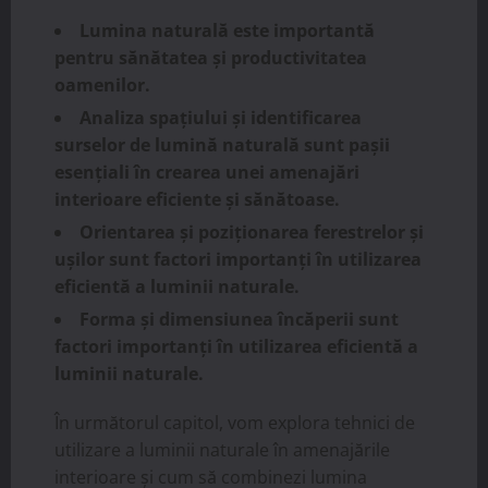
Lumina naturală este importantă
pentru sănătatea și productivitatea
oamenilor.
Analiza spațiului și identificarea
surselor de lumină naturală sunt pașii
esențiali în crearea unei amenajări
interioare eficiente și sănătoase.
Orientarea și poziționarea ferestrelor și
ușilor sunt factori importanți în utilizarea
eficientă a luminii naturale.
Forma și dimensiunea încăperii sunt
factori importanți în utilizarea eficientă a
luminii naturale.
În următorul capitol, vom explora tehnici de
utilizare a luminii naturale în amenajările
interioare și cum să combinezi lumina