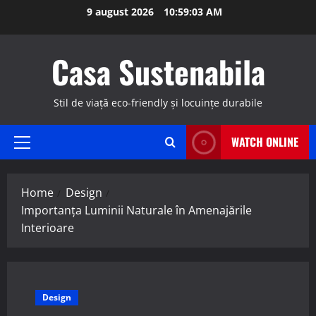
Skip
9 august 2026
10:59:04 AM
to
content
Casa Sustenabila
Stil de viață eco-friendly și locuințe durabile
WATCH ONLINE
Primary
Menu
Home
Design
Importanța Luminii Naturale în Amenajările
Interioare
Design