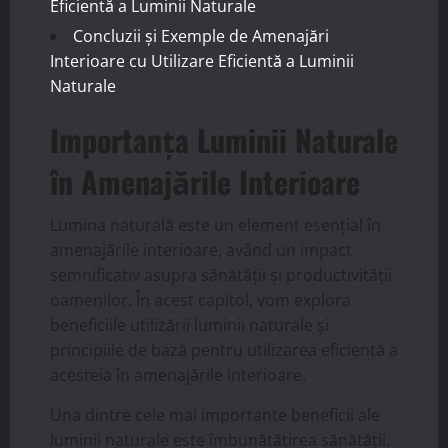
Eficientă a Luminii Naturale
Concluzii și Exemple de Amenajări
Interioare cu Utilizare Eficientă a Luminii
Naturale
Importanța Luminii Naturale
în Amenajările Interioare
Lumina naturală este un element esențial în
amenajările interioare, având un impact
semnificativ asupra sănătății și productivității
oamenilor. În acest capitol, vom explora
beneficiile utilizării luminii naturale și
principiile de bază pentru utilizarea eficientă a
acesteia în amenajările interioare.
Una dintre cele mai importante beneficii ale
luminii naturale este îmbunătățirea sănătății.