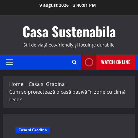
Skip
9 august 2026
3:40:02 PM
to
content
Casa Sustenabila
Stil de viață eco-friendly și locuințe durabile
WATCH ONLINE
Primary
Menu
Home
Casa si Gradina
Cum se proiectează o casă pasivă în zone cu climă
rece?
Casa si Gradina