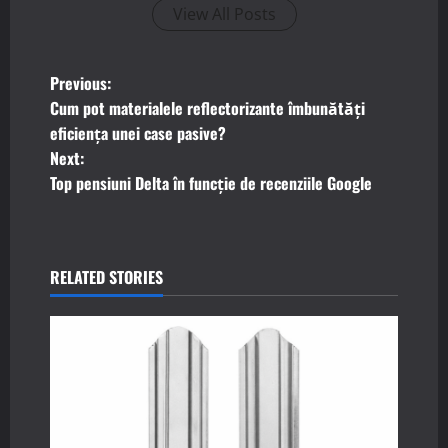
View All Posts
P
Previous:
Cum pot materialele reflectorizante îmbunătăți
o
eficiența unei case pasive?
Next:
s
Top pensiuni Delta în funcție de recenziile Google
t
n
RELATED STORIES
a
v
i
g