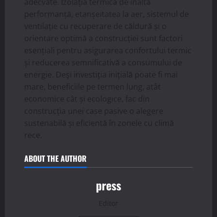
adecvate. Izolația termică de înaltă
performanță, etanșeitatea la aer, sistemul de
ventilație cu recuperare de căldură și o
orientare optimă a construcției sunt factori
esențiali pentru asigurarea confortului termic
și reducerea semnificativă a consumului de
energie. Deși investiția inițială poate fi mai
mare, beneficiile pe termen lung, atât
economice cât și ecologice, fac din
construcția unei case pasive o alegere
sustenabilă și eficientă în zonele cu climă
rece.
ABOUT THE AUTHOR
press
Editor