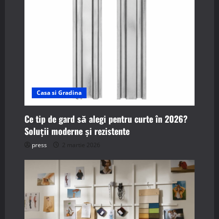
a
t
i
o
n
Casa si Gradina
Ce tip de gard să alegi pentru curte în 2026?
Soluții moderne și rezistente
press
2 martie 2026