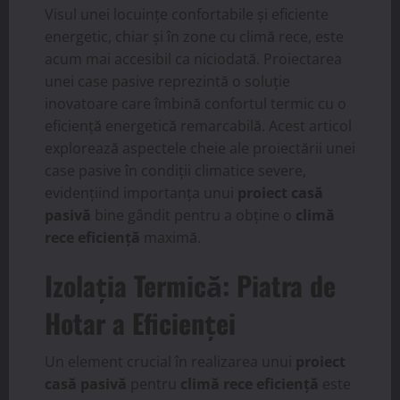
Visul unei locuințe confortabile și eficiente
energetic, chiar și în zone cu climă rece, este
acum mai accesibil ca niciodată. Proiectarea
unei case pasive reprezintă o soluție
inovatoare care îmbină confortul termic cu o
eficiență energetică remarcabilă. Acest articol
explorează aspectele cheie ale proiectării unei
case pasive în condiții climatice severe,
evidențiind importanța unui
proiect casă
pasivă
bine gândit pentru a obține o
climă
rece eficiență
maximă.
Izolația Termică: Piatra de
Hotar a Eficienței
Un element crucial în realizarea unui
proiect
casă pasivă
pentru
climă rece eficiență
este