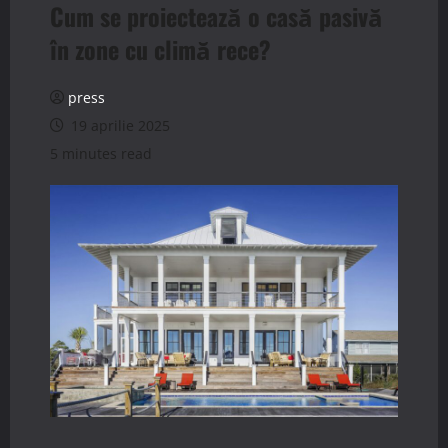
Cum se proiectează o casă pasivă
în zone cu climă rece?
press
19 aprilie 2025
5 minutes read