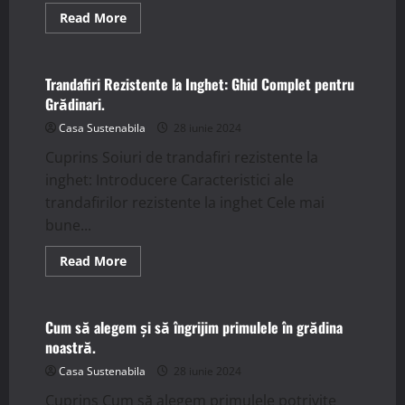
Read
Read More
more
Stiri
about
Tăierile
cununită:
tot
Trandafiri Rezistente la Inghet: Ghid Complet pentru
ce
Grădinari.
trebuie
să
Casa Sustenabila
28 iunie 2024
știți
despre
Cuprins Soiuri de trandafiri rezistente la
această
procedură
inghet: Introducere Caracteristici ale
medicală.
trandafirilor rezistente la inghet Cele mai
bune...
Read
Read More
more
Stiri
about
Trandafiri
Rezistente
la
Cum să alegem și să îngrijim primulele în grădina
Inghet:
noastră.
Ghid
Complet
Casa Sustenabila
28 iunie 2024
pentru
Grădinari.
Cuprins Cum să alegem primulele potrivite