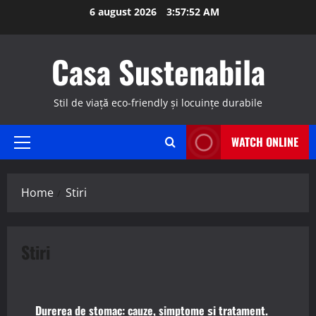
Skip
6 august 2026
3:57:53 AM
to
content
Casa Sustenabila
Stil de viață eco-friendly și locuințe durabile
WATCH ONLINE
Primary
Menu
Home
Stiri
Stiri
Stiri
Durerea de stomac: cauze, simptome și tratament.