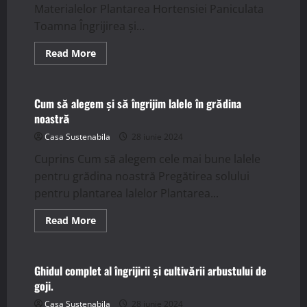
Materialelor Plantarea Hortensiei Paniculata
Toamna Îngrijirea și...
Read
Read More
more
Stiri
about
Plantarea
Hortensiei
Paniculata
Cum să alegem și să îngrijim lalele în grădina
Toamna:
noastră
Ghid
Complet.
Casa Sustenabila
28 iunie 2024
Cuprins Cum să alegem cele mai bune lalele
pentru grădina noastră Pregătirea solului
pentru plantarea lalelor Plantarea...
Read
Read More
more
Stiri
about
Cum
să
alegem
Ghidul complet al îngrijirii și cultivării arbustului de
și
goji.
să
îngrijim
Casa Sustenabila
28 iunie 2024
lalele