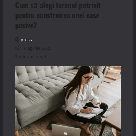
Cum să alegi terenul potrivit
pentru construirea unei case
pasive?
press
16 aprilie 2025
5 minutes read