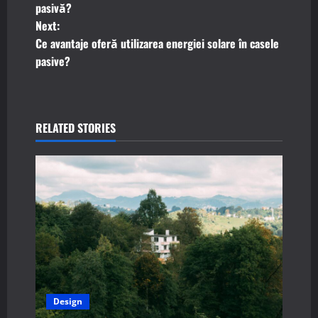
o
pasivă?
Next:
s
Ce avantaje oferă utilizarea energiei solare în casele
t
pasive?
n
a
RELATED STORIES
v
i
g
a
t
i
Design