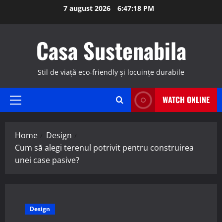
Skip
7 august 2026
6:47:19 PM
to
content
Casa Sustenabila
Stil de viață eco-friendly și locuințe durabile
WATCH ONLINE
Primary
Menu
Home
Design
Cum să alegi terenul potrivit pentru construirea
unei case pasive?
Design