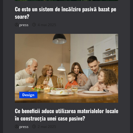
o
Ce este un sistem de încălzire pasivă bazat pe
soare?
n
press
4 mai 2025
Design
Ce beneficii aduce utilizarea materialelor locale
în construcția unei case pasive?
press
2 mai 2025