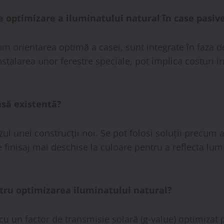
 optimizare a iluminatului natural în case pasiv
um orientarea optimă a casei, sunt integrate în faza de
nstalarea unor ferestre speciale, pot implica costuri 
asă existentă?
azul unei construcții noi. Se pot folosi soluții precu
e finisaj mai deschise la culoare pentru a reflecta lum
ntru optimizarea iluminatului natural?
 cu un factor de transmisie solară (g-value) optimizat