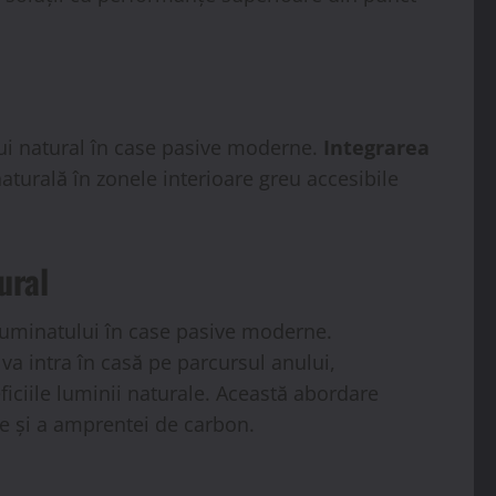
ului natural în case pasive moderne.
Integrarea
turală în zonele interioare greu accesibile
ural
 iluminatului în case pasive moderne.
va intra în casă pe parcursul anului,
iciile luminii naturale. Această abordare
ie și a amprentei de carbon.