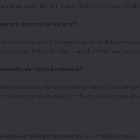
rală să pătrundă în interior, în timp ce reduc pierder
 pentru iluminatul natural?
 ferestrelor spre sud (în emisfera nordică) maximizea
derare și umbrirea de către clădirile învecinate sau ve
excesului de lumină naturală?
le sau pergole, sunt esențiale pentru a controla cant
or materiale cu proprietăți de reflexie solară poate d
e este esențială pentru crearea unui mediu de locuit c