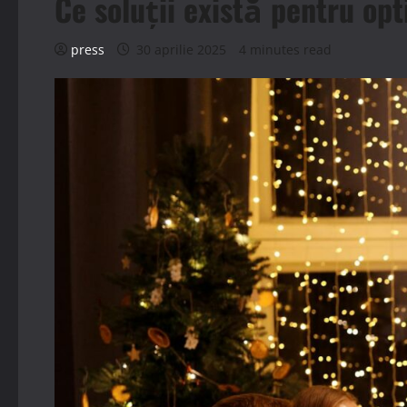
Ce soluții există pentru opt
press
30 aprilie 2025
4 minutes read