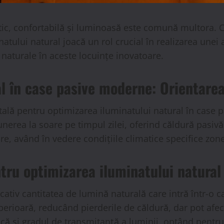
getic, confortabilă și luminoasă este comună multora.
atului natural joacă un rol crucial în realizarea unei
 naturale în aceste locuințe inovatoare.
l în case pasive moderne: Orientarea
lă pentru optimizarea iluminatului natural în case 
nerea la soare pe timpul zilei, oferind căldură pasiv
are, având în vedere condițiile climatice specifice zone
ntru optimizarea iluminatului natural
icativ cantitatea de lumină naturală care intră într-o
perioară, reducând pierderile de căldură, dar pot afec
că și gradul de transmitanță a luminii, optând pentr