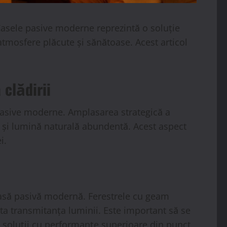
 Casele pasive moderne reprezintă o soluție
 atmosfere plăcute și sănătoase. Acest articol
 clădirii
pasive moderne. Amplasarea strategică a
ă și lumină naturală abundentă. Acest aspect
i.
 casă pasivă modernă. Ferestrele cu geam
ta transmitanța luminii. Este important să se
u soluții cu performanțe superioare din punct