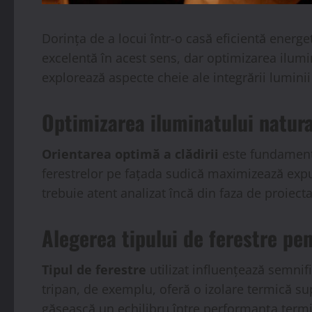
Dorința de a locui într-o casă eficientă ener
excelentă în acest sens, dar optimizarea ilumin
explorează aspecte cheie ale integrării luminii
Optimizarea iluminatului natura
Orientarea optimă a clădirii
este fundamenta
ferestrelor pe fațada sudică maximizează expu
trebuie atent analizat încă din faza de proiect
Alegerea tipului de ferestre pe
Tipul de ferestre
utilizat influențează semnif
tripan, de exemplu, oferă o izolare termică su
găsească un echilibru între performanța termi