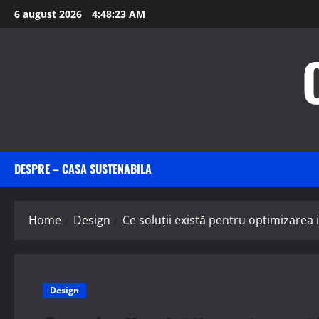
Skip
6 august 2026
4:48:24 AM
to
content
DESPRE – CASA SUSTENABILA
Home
Design
Ce soluții există pentru optimizarea 
Design