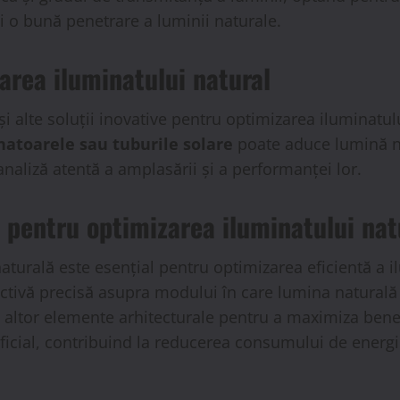
i o bună penetrare a luminii naturale.
area iluminatului natural
ă și alte soluții inovative pentru optimizarea iluminat
atoarele sau tuburile solare
poate aduce lumină na
 analiză atentă a amplasării și a performanței lor.
 pentru optimizarea iluminatului nat
 naturală este esențial pentru optimizarea eficientă a
ctivă precisă asupra modului în care lumina naturală 
a altor elemente arhitecturale pentru a maximiza benef
tificial, contribuind la reducerea consumului de energ