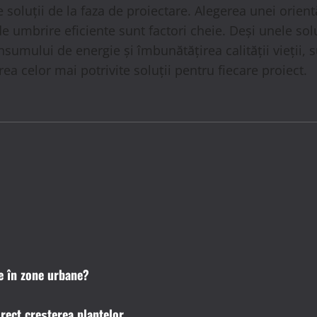
 soluții de la faza de proiectare. Alegerea unei orientă
mbrire eficiente sunt factori cheie. Deși unele soluții
umului de energie și îmbunătățirea calității vieții, s
ea celor mai potrivite soluții pentru fiecare proiect.
e în zone urbane?
rect creșterea plantelor