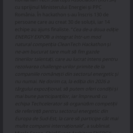
cu sprijinul Ministerului Energiei și PPC
România. În hackathon s-au înscris 130 de
persoane care au creat 30 de soluții, iar 14
echipe au ajuns finaliste. “
Cea de-a doua ediție
ENERGY EXPO
®
a integrat într-un mod
natural competiția CleanTech Hackathon și
ne-am bucurat tare mult să fim gazde
tinerilor talentați, care au lucrat intens pentru
rezolvarea challenge-urilor primite de la
companiile românești din sectorul energetic și
nu numai. Ne dorim ca, la ediția din 2026 a
târgului expozițional, să putem oferi condiții și
mai bune participanților, iar împreună cu
echipa Techcelerator să organizăm competiții
de referință pentru sectorul energetic din
Europa de Sud-Est, la care să participe cât mai
multe companii internaționale
”, a subliniat