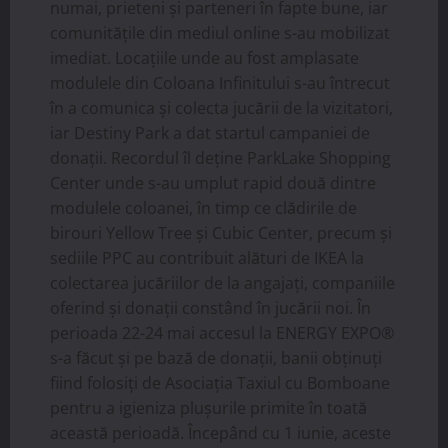
numai, prieteni și parteneri în fapte bune, iar
comunitățile din mediul online s-au mobilizat
imediat. Locațiile unde au fost amplasate
modulele din Coloana Infinitului s-au întrecut
în a comunica și colecta jucării de la vizitatori,
iar Destiny Park a dat startul campaniei de
donații. Recordul îl deține ParkLake Shopping
Center unde s-au umplut rapid două dintre
modulele coloanei, în timp ce clădirile de
birouri Yellow Tree și Cubic Center, precum și
sediile PPC au contribuit alături de IKEA la
colectarea jucăriilor de la angajați, companiile
oferind și donații constând în jucării noi. În
perioada 22-24 mai accesul la ENERGY EXPO®
s-a făcut și pe bază de donații, banii obținuți
fiind folosiți de Asociația Taxiul cu Bomboane
pentru a igieniza plușurile primite în toată
această perioadă. Începând cu 1 iunie, aceste