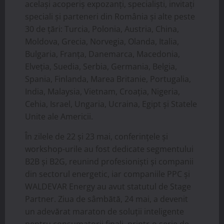
același acoperiș expozanți, specialiști, invitați
speciali și parteneri din România și alte peste
30 de țări: Turcia, Polonia, Austria, China,
Moldova, Grecia, Norvegia, Olanda, Italia,
Bulgaria, Franța, Danemarca, Macedonia,
Elveția, Suedia, Serbia, Germania, Belgia,
Spania, Finlanda, Marea Britanie, Portugalia,
India, Malaysia, Vietnam, Croația, Nigeria,
Cehia, Israel, Ungaria, Ucraina, Egipt și Statele
Unite ale Americii.
În zilele de 22 și 23 mai, conferințele și
workshop-urile au fost dedicate segmentului
B2B și B2G, reunind profesioniști și companii
din sectorul energetic, iar companiile PPC și
WALDEVAR Energy au avut statutul de Stage
Partner. Ziua de sâmbătă, 24 mai, a devenit
un adevărat maraton de soluții inteligente
pentru consumatorii finali, printr-o serie de