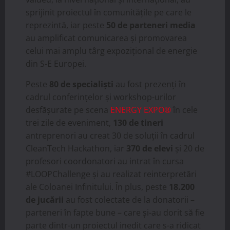
sprijinit proiectul în comunitățile pe care le
reprezintă, iar peste
50 de parteneri media
au amplificat comunicarea și promovarea
celui mai amplu târg expozițional de energie
din S-E Europei.
Peste
80 de specialiști
au fost prezenți în
cadrul conferințelor și workshop-urilor
desfășurate pe scena
ENERGY EXPO®
în cele
trei zile de eveniment,
130 de tineri
antreprenori au creat 30 de soluții în cadrul
CleanTech Hackathon, iar
370 de elevi
și 20 de
profesori coordonatori au intrat în cursa
#LOOPChallenge și au realizat reinterpretări
ale Coloanei Infinitului. În plus, peste
18.200
de jucării
au fost colectate de la donatorii –
parteneri în fapte bune – care și-au dorit să fie
parte dintr-un proiectul inedit care s-a ridicat