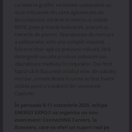
ca reverse graffiti, reclamele sustenabile au
vizat trotuarele din zone aglomerate ale
Bucureștiului, intrările la metrou și stațiile
RATB, piețe și marile bulevarde, precum și…
trecerile de pietoni. Operațiunea de marcare
a șabloanelor este una complet invazivă,
folosind doar apă cu presiune ridicată, fără
detergenți sau alte produse poluante sau
dăunătoare mediului înconjurător. Dat fiind
faptul că în București asfaltul este, din păcate,
murdar, urmele lăsate în urmă au fost foarte
vizibile pentru trecătorii din sectoarele
Capitalei.
În perioada 9-11 octombrie 2025, echipa
ENERGY EXPO
®
va organiza un nou
eveniment: ConnectING Careers, la
Romaero, care va oferi un suport real pe