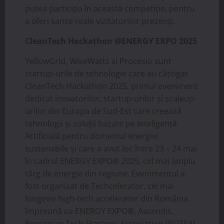
putea participa în această competiție, pentru
a oferi șanse reale vizitatorilor prezenți.
CleanTech Hackathon @ENERGY EXPO 2025
YellowGrid, WiseWatts si Procesio sunt
startup-urile de tehnologie care au câștigat
CleanTech Hackathon 2025, primul eveniment
dedicat inovatorilor, startup-urilor și scaleup-
urilor din Europa de Sud-Est care creează
tehnologii și soluții bazate pe Inteligență
Artificială pentru domeniul energiei
sustenabile și care a avut loc între 23 – 24 mai
în cadrul ENERGY EXPO® 2025, cel mai amplu
târg de energie din regiune. Evenimentul a
fost organizat de Techcelerator, cel mai
longeviv high-tech accelerator din România,
împreună cu ENERGY EXPO®, Ascendis,
Romanian Tech Startups Association (ROTSA)