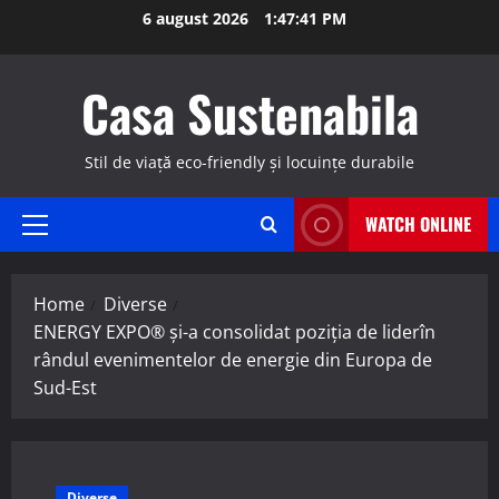
Skip
6 august 2026
1:47:42 PM
to
content
Casa Sustenabila
Stil de viață eco-friendly și locuințe durabile
WATCH ONLINE
Primary
Menu
Home
Diverse
ENERGY EXPO® și-a consolidat poziția de liderîn
rândul evenimentelor de energie din Europa de
Sud-Est
Diverse