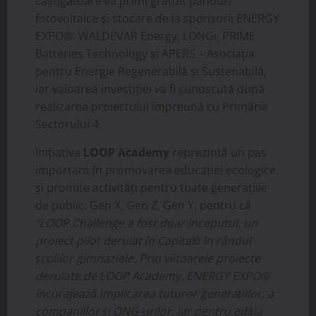
câștigătoare va primi gratuit panouri
fotovoltaice și stocare de la sponsorii ENERGY
EXPO®: WALDEVAR Energy, LONGi, PRIME
Batteries Technology și APERS – Asociația
pentru Energie Regenerabilă și Sustenabilă,
iar valoarea investiției va fi cunoscută după
realizarea proiectului împreună cu Primăria
Sectorului 4.
Inițiativa
LOOP Academy
reprezintă un pas
important în promovarea educației ecologice
și promite activități pentru toate generațiile
de public: Gen X, Gen Z, Gen Y, pentru că
“LOOP Challenge a fost doar începutul, un
proiect pilot derulat în Capitală în rândul
școlilor gimnaziale. Prin viitoarele proiecte
derulate de LOOP Academy, ENERGY EXPO®
încurajează implicarea tuturor generațiilor, a
companiilor și ONG-urilor, iar pentru ediția