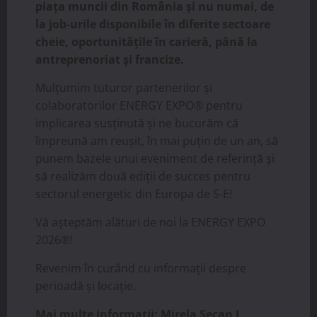
piața muncii din România și nu numai, de
la job-urile disponibile în diferite sectoare
cheie, oportunitățile în carieră, până la
antreprenoriat și francize.
Mulțumim tuturor partenerilor și
colaboratorilor ENERGY EXPO® pentru
implicarea susținută și ne bucurăm că
împreună am reușit, în mai puțin de un an, să
punem bazele unui eveniment de referință și
să realizăm două ediții de succes pentru
sectorul energetic din Europa de S-E!
Vă așteptăm alături de noi la ENERGY EXPO
2026®!
Revenim în curând cu informații despre
perioadă și locație.
Mai multe informații: Mirela Secan I