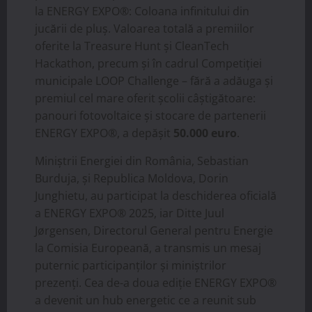
la ENERGY EXPO®: Coloana infinitului din
jucării de pluș. Valoarea totală a premiilor
oferite la Treasure Hunt și CleanTech
Hackathon, precum și în cadrul Competiției
municipale LOOP Challenge – fără a adăuga și
premiul cel mare oferit școlii câștigătoare:
panouri fotovoltaice și stocare de partenerii
ENERGY EXPO®, a depășit
50.000 euro
.
Miniștrii Energiei din România, Sebastian
Burduja, și Republica Moldova, Dorin
Junghietu, au participat la deschiderea oficială
a ENERGY EXPO® 2025, iar Ditte Juul
Jørgensen, Directorul General pentru Energie
la Comisia Europeană, a transmis un mesaj
puternic participanților și miniștrilor
prezenți. Cea de-a doua ediție ENERGY EXPO®
a devenit un hub energetic ce a reunit sub