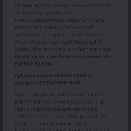
târgului expozițional din 2026 promitem să
dezvoltăm, pe platforma
www.loopacademy.xyz, inițiative noi care
promovează atât implicarea socială,
incluziunea, principiile celor 3R: Reduce-
Reuse-Recycle, responsabilitatea față de
mediu, cât și economia circulară”
, a explicat
Mirela Secan, coordonatoarea proiectului
ENERGY EXPO®.
Aplicația mobilă ENERGY EXPO și
câștigătorii TREASURE HUNT
În perioada premergătoare evenimentului
ENERGY EXPO®, cumulat cu cele 3 zile ale
târgului expozițional, aplicația mobilă
dedicată a urcat în App Store pe locul 7 în
topul celor mai descărcate aplicații de
busines, iar în Google Play a ocupat poziția