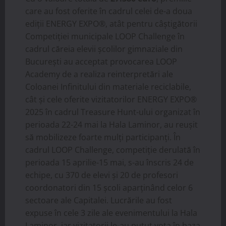
care au fost oferite în cadrul celei de-a doua
ediții ENERGY EXPO®, atât pentru câștigătorii
Competiției municipale LOOP Challenge în
cadrul căreia elevii școlilor gimnaziale din
București au acceptat provocarea LOOP
Academy de a realiza reinterpretări ale
Coloanei Infinitului din materiale reciclabile,
cât și cele oferite vizitatorilor ENERGY EXPO®
2025 în cadrul Treasure Hunt-ului organizat în
perioada 22-24 mai la Hala Laminor, au reușit
să mobilizeze foarte mulți participanți. În
cadrul LOOP Challenge, competiție derulată în
perioada 15 aprilie-15 mai, s-au înscris 24 de
echipe, cu 370 de elevi și 20 de profesori
coordonatori din 15 școli aparținând celor 6
sectoare ale Capitalei. Lucrările au fost
expuse în cele 3 zile ale evenimentului la Hala
Laminor, iar vizitatorii le-au putut vota în baza