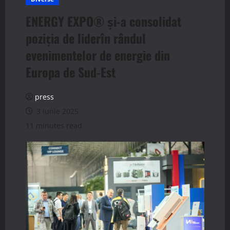
ENERGY EXPO® și-a consolidat
poziția de liderîn rândul
evenimentelor de energie din
Europa de Sud-Est
press
3 iunie 2025
11 minutes read