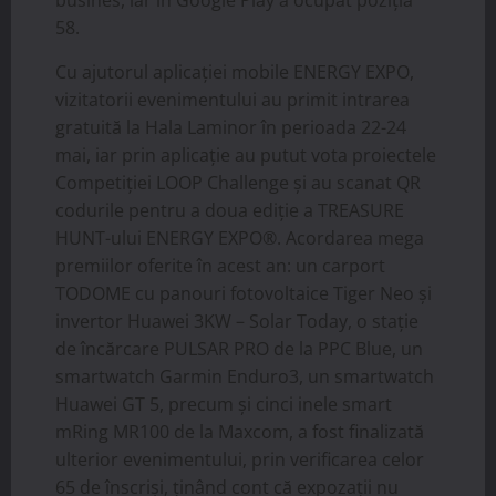
58.
Cu ajutorul aplicației mobile ENERGY EXPO,
vizitatorii evenimentului au primit intrarea
gratuită la Hala Laminor în perioada 22-24
mai, iar prin aplicație au putut vota proiectele
Competiției LOOP Challenge și au scanat QR
codurile pentru a doua ediție a TREASURE
HUNT-ului ENERGY EXPO®. Acordarea mega
premiilor oferite în acest an: un carport
TODOME cu panouri fotovoltaice Tiger Neo și
invertor Huawei 3KW – Solar Today, o stație
de încărcare PULSAR PRO de la PPC Blue, un
smartwatch Garmin Enduro3, un smartwatch
Huawei GT 5, precum și cinci inele smart
mRing MR100 de la Maxcom, a fost finalizată
ulterior evenimentului, prin verificarea celor
65 de înscriși, ținând cont că expozații nu