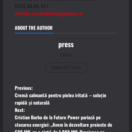
0722.26.66.10 I
mirela.secan@energyexpo.ro
ABOUT THE AUTHOR
press
Editor
View All Posts
P
Previous:
Cremă calmantă pentru pielea iritată – soluție
o
rapidă și naturală
Next:
s
Cristian Barbu de la Future Power pariază pe
t
stocarea energiei: „Avem în dezvoltare proiecte de
600 MW, cu o ţintă de 1,000 MW. Presiunea pe