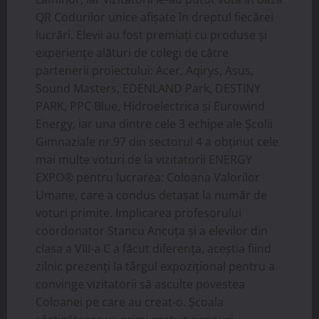
QR Codurilor unice afișate în dreptul fiecărei
lucrări. Elevii au fost premiați cu produse și
experiențe alături de colegi de către
partenerii proiectului: Acer, Aqirys, Asus,
Sound Masters, EDENLAND Park, DESTINY
PARK, PPC Blue, Hidroelectrica și Eurowind
Energy, iar una dintre cele 3 echipe ale Școlii
Gimnaziale nr.97 din sectorul 4 a obținut cele
mai multe voturi de la vizitatorii ENERGY
EXPO® pentru lucrarea: Coloana Valorilor
Umane, care a condus detașat la număr de
voturi primite. Implicarea profesorului
coordonator Stancu Ancuța și a elevilor din
clasa a VIII-a C a făcut diferența, aceștia fiind
zilnic prezenți la târgul expozițional pentru a
convinge vizitatorii să asculte povestea
Coloanei pe care au creat-o. Școala