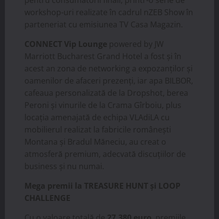
workshop-uri realizate în cadrul nZEB Show în
parteneriat cu emisiunea TV Casa Magazin.
CONNECT Vip Lounge
powered by JW
Marriott Bucharest Grand Hotel a fost și în
acest an zona de networking a expozanților și
oamenilor de afaceri prezenți, iar apa BILBOR,
cafeaua personalizată de la Dropshot, berea
Peroni și vinurile de la Crama Gîrboiu, plus
locația amenajată de echipa VLAdiLA cu
mobilierul realizat la fabricile românești
Montana și Bradul Măneciu, au creat o
atmosferă premium, adecvată discuțiilor de
business și nu numai.
Mega premii la TREASURE HUNT și LOOP
CHALLENGE
Cu o valoare totală de
27.380 euro
, premiile