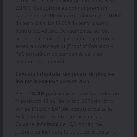
Mirela Secan, Chief Event Architect ENERGY
EXPO®. Câștigătorii au obținut premii în
valoare de 22.000 de euro – dintre care 10.000
de euro cash, iar 12.000 de euro resurse
pentru dezvoltare. De asemenea, au fost
acordate premii de tip mențiune, precum și
acces la proiecte pilot (Proof of Concepts –
PoC-uri) alături de companiile care au
susținut evenimentul.
Coloana Infinitului din jucării de pluș s-a
înălțat la ENERGY EXPO
®
2025
Peste
18.200 jucării
din pluș au fost colectate
în perioada 15 aprilie-24 mai 2025 de către
echipa ENERGY EXPO®, pentru a realiza la
Hala Laminor o reinterpretare unică a
Coloanei Infinitului de 10,9 m înălțime.
Jucăriile au fost donate de bucureșteni și nu