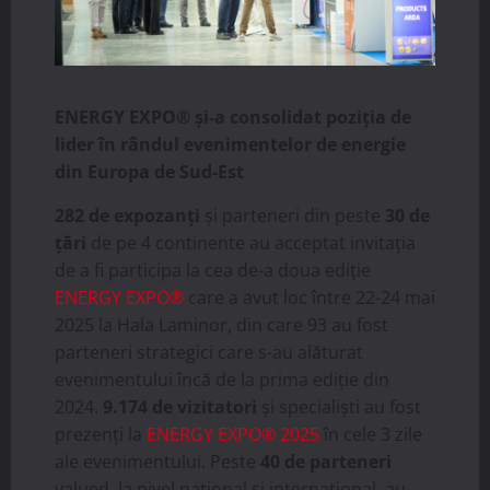
ENERGY EXPO® și-a consolidat poziția de
lider
în rândul evenimentelor de energie
din Europa de Sud-Est
282 de expozanți
și parteneri din peste
30 de
țări
de pe 4 continente au acceptat invitația
de a fi participa la cea de-a doua ediție
ENERGY EXPO®
care a avut loc între 22-24 mai
2025 la Hala Laminor, din care 93 au fost
parteneri strategici care s-au alăturat
evenimentului încă de la prima ediție din
2024.
9.174 de vizitatori
și specialiști au fost
prezenți la
ENERGY EXPO® 2025
în cele 3 zile
ale evenimentului. Peste
40 de parteneri
valued, la nivel național și internațional, au