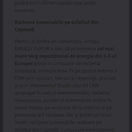
jucării sunt oferite copiilor mai puțin
norocoși.
Reclame sustenabile pe asfaltul din
Capitală
Pentru al doilea an consecutiv, echipa
ENERGY EXPO® a ales să promoveze
cel mai
mare târg expozițional de energie din S-E-ul
Europei
printr-o campanie de reclamă
susținută: comunicarea TV pe postul Antena 3
CNN prin spoturi, live-uri și reportaje, precum
și prin intermediul Studio-ului A3 CNN
amenajat în cadrul evenimentului, reclame,
newslettere, postări și evenimente online în
social media, pe ecranele de la metrou și pe
panourile led stradale, dar și printr-un mod
inedit: reclame sustenabile realizate pe
asfaltul din Capitală. Cunoscute internațional