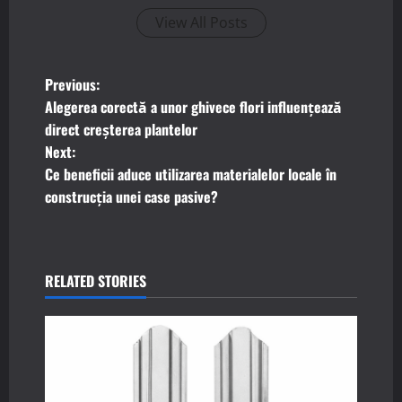
View All Posts
P
Previous:
Alegerea corectă a unor ghivece flori influențează
o
direct creșterea plantelor
Next:
s
Ce beneficii aduce utilizarea materialelor locale în
t
construcția unei case pasive?
n
a
RELATED STORIES
v
i
g