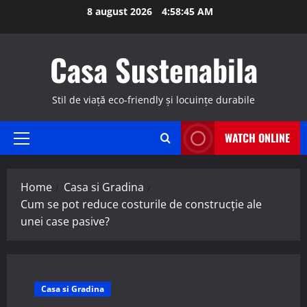
Skip
8 august 2026
4:58:46 AM
to
content
Casa Sustenabila
Stil de viață eco-friendly și locuințe durabile
WATCH ONLINE
Primary
Menu
Home
Casa si Gradina
Cum se pot reduce costurile de construcție ale
unei case pasive?
Casa si Gradina