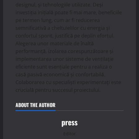
designul, și tehnologiile utilizate. Deși
investiția inițială poate fi mai mare, beneficiile
pe termen lung, cum ar fi reducerea
semnificativă a cheltuielilor cu energia și
confortul sporit, justifică pe deplin efortul.
Alegerea unor materiale de înaltă
performanță, izolarea corespunzătoare și
implementarea unor sisteme de ventilație
eficiente sunt esențiale pentru a realiza o
casă pasivă economică și confortabilă.
Colaborarea cu specialiști experimentați este
crucială pentru succesul proiectului.
ABOUT THE AUTHOR
press
Editor