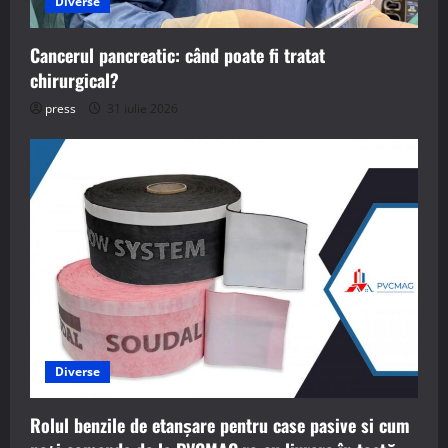
Diverse
Cancerul pancreatic: când poate fi tratat
chirurgical?
press
31 iulie 2026
Diverse
Rolul benzile de etanșare pentru case pasive si cum