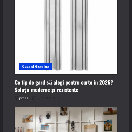
a
t
i
o
n
Casa si Gradina
Ce tip de gard să alegi pentru curte în 2026?
Soluții moderne și rezistente
press
2 martie 2026