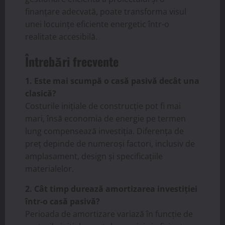
finanțare adecvată, poate transforma visul
unei locuințe eficiente energetic într-o
realitate accesibilă.
Întrebări frecvente
1. Este mai scumpă o casă pasivă decât una
clasică?
Costurile inițiale de construcție pot fi mai
mari, însă economia de energie pe termen
lung compensează investiția. Diferența de
preț depinde de numeroși factori, inclusiv de
amplasament, design și specificațiile
materialelor.
2. Cât timp durează amortizarea investiției
într-o casă pasivă?
Perioada de amortizare variază în funcție de