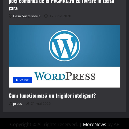
poți comanda de la PVCMAG.ro cu livrare în toată
țara
Casa Sustenabila
17 iunie 2026
Diverse
Cum funcționează un frigider inteligent?
press
21 mai 2026
Copyright © All rights reserved.
|
MoreNews
by AF