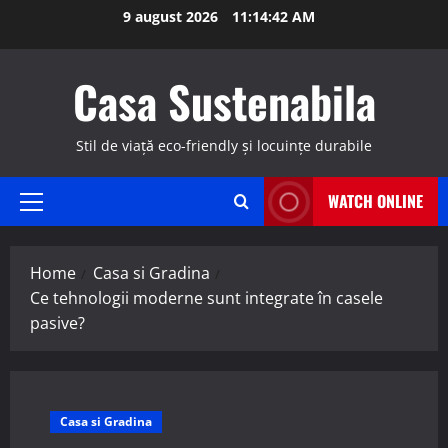
Skip
9 august 2026
11:14:42 AM
to
content
Casa Sustenabila
Stil de viață eco-friendly și locuințe durabile
WATCH ONLINE
Primary
Menu
Home
Casa si Gradina
Ce tehnologii moderne sunt integrate în casele
pasive?
Casa si Gradina