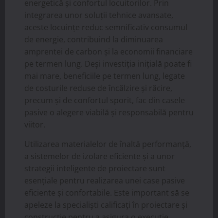
energetică și confortul locuitorilor. Prin
integrarea unor soluții tehnice avansate,
aceste locuințe reduc semnificativ consumul
de energie, contribuind la diminuarea
amprentei de carbon și la economii financiare
pe termen lung. Deși investiția inițială poate fi
mai mare, beneficiile pe termen lung, legate
de costurile reduse de încălzire și răcire,
precum și de confortul sporit, fac din casele
pasive o alegere viabilă și responsabilă pentru
viitor.
Utilizarea materialelor de înaltă performanță,
a sistemelor de izolare eficiente și a unor
strategii inteligente de proiectare sunt
esențiale pentru realizarea unei case pasive
eficiente și confortabile. Este important să se
apeleze la specialiști calificați în proiectare și
construcție pentru a asigura o execuție