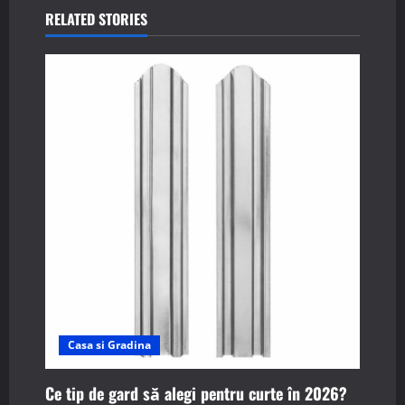
n
RELATED STORIES
a
v
i
g
a
t
i
o
n
Casa si Gradina
Ce tip de gard să alegi pentru curte în 2026?