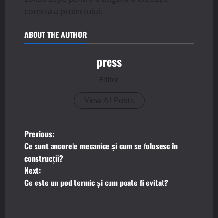
corectă a proiectului.
ABOUT THE AUTHOR
press
Editor
View All Posts
P
Previous:
Ce sunt ancorele mecanice și cum se folosesc în
o
construcții?
Next:
s
Ce este un pod termic și cum poate fi evitat?
t