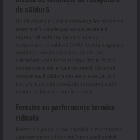
de căldură
Un alt aspect crucial al tehnologiilor moderne
integrate în casele pasive sustenabile îl
reprezintă sistemul de ventilație cu
recuperare de căldură (VRK). Acesta asigură o
ventilație constantă a aerului interior,
eliminând umiditatea și impuritățile, fără a
compromite eficiența energetică. Sistemul
recuperează căldura din aerul evacuat și o
transferă aerului proaspăt, reducând astfel
nevoia de încălzire suplimentară.
Ferestre cu performanțe termice
ridicate
Ferestrele joacă un rol esențial în menținerea
unei temperaturi optime într-o casă pasivă