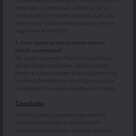
comparabilă cu cea a unei case construite cu
materiale convenționale, atât timp cât se
efectuează o întreținere adecvată. Calitatea
materialelor utilizate este un factor cheie în
asigurarea durabilității.
5. Sunt casele pasive potrivite pentru
familii numeroase?
Da, casele pasive pot fi proiectate pentru a
găzdui familii numeroase, oferind confort
termic și o bună calitate a aerului pentru toți
locuitorii. Dimensiunea și configurația casei
se adaptează la nevoile specifice ale familiei.
Concluzie
Construcția de case pasive reprezintă o
abordare inovatoare și sustenabilă în
domeniul construcțiilor, axată pe eficiența