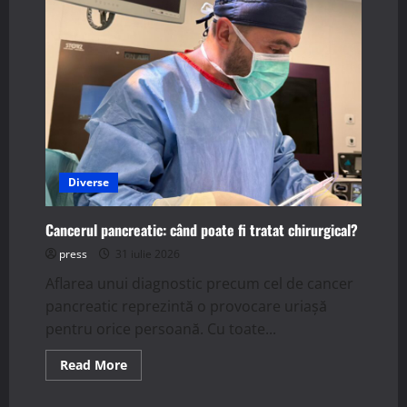
Diverse
Cancerul pancreatic: când poate fi tratat chirurgical?
press
31 iulie 2026
Aflarea unui diagnostic precum cel de cancer
pancreatic reprezintă o provocare uriașă
pentru orice persoană. Cu toate...
Read
Read More
more
about
Cancerul