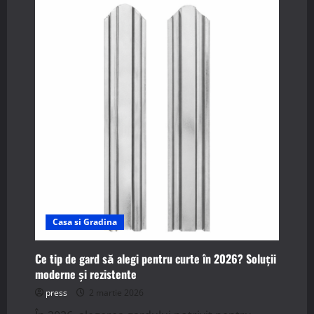
de
bucătărie
multifuncționale.
Care
sunt
avantajele
aduse?
Casa si Gradina
Ce tip de gard să alegi pentru curte în 2026? Soluții
moderne și rezistente
press
2 martie 2026