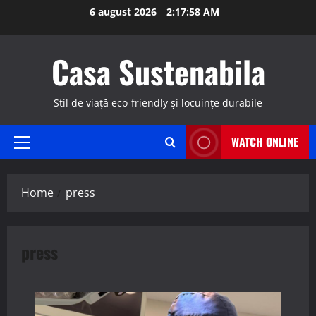
Skip
6 august 2026
2:17:59 AM
to
content
Casa Sustenabila
Stil de viață eco-friendly și locuințe durabile
WATCH ONLINE
Primary
Menu
Home
press
press