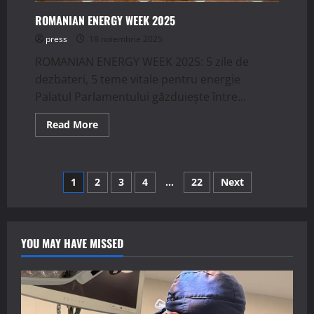
ROMANIAN ENERGY WEEK 2025
press
18 noiembrie 2025
ROMANIAN ENERGY WEEK 2025: 5 zile de
dezbateri, 5 teme vitale pentru energie
Palatul Parlamentului găzduiește între...
Read
Read More
more
about
ROMANIAN
ENERGY
WEEK
Paginație
1
2
3
4
…
22
Next
2025
articole
YOU MAY HAVE MISSED