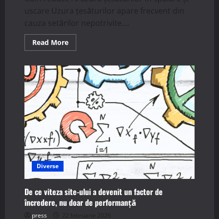
uscare Uzura țesăturilor apare frecvent din
cauza setărilor nepotrivite....
Read
Read More
more
about
Cum
reduce
AI
uzura
țesăturilor
în
spălare
și
uscare
Diverse
De ce viteza site-ului a devenit un factor de
încredere, nu doar de performanță
press
22 februarie 2026