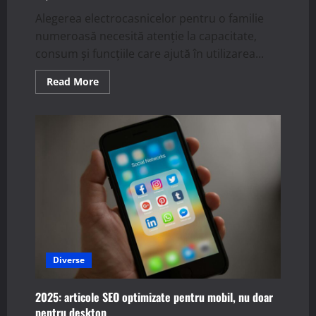
Alegerea electrocasnicelor pentru o familie
numeroasă necesită atenție la capacitate,
consum și funcțiile care ajută în utilizarea...
Read
Read More
more
about
Cum
alegi
electrocasnice
potrivite
pentru
familii
mari
Diverse
2025: articole SEO optimizate pentru mobil, nu doar
pentru desktop