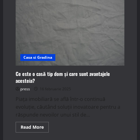
pasive
prefabricate?
Casa si Gradina
Ce este o casă tip dom și care sunt avantajele
acesteia?
press
16 februarie 2025
Piața imobiliară se află într-o continuă
evoluție, căutând soluții inovatoare pentru a
răspunde nevoilor unui stil de...
Read
Read More
more
about
Ce