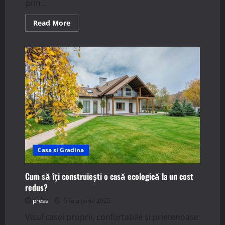
prin...
Read
Read More
more
about
Ce
sunt
casele
cu
fațade
inteligente?
Casa si Gradina
Cum să îți construiești o casă ecologică la un cost
redus?
press
5 februarie 2025
Visul casei proprii, confortabile și prietenoase