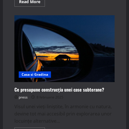
Read
Read More
more
about
Cum
alegi
corect
culorile
pentru
interiorul
casei
tale?
Casa si Gradina
Ce presupune construcția unei case subterane?
press
8 februarie 2025
Visul unei vieți liniștite, în armonie cu natura,
devine tot mai accesibil prin explorarea unor
locuințe alternative...