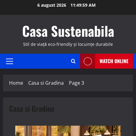
Skip
6 august 2026
11:50:01 AM
to
content
Casa Sustenabila
Stil de viață eco-friendly și locuințe durabile
WATCH ONLINE
Primary
Menu
Home
Casa si Gradina
Page 3
Casa si Gradina