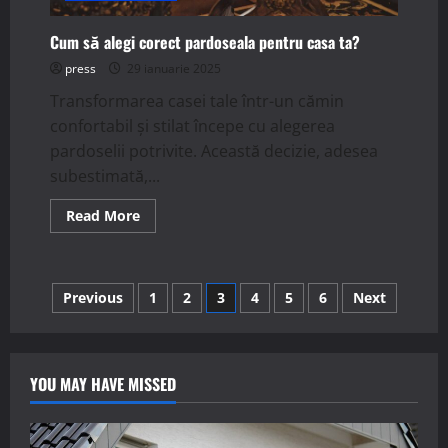
Cum să alegi corect pardoseala pentru casa ta?
press
29 ianuarie 2025
Transformarea casei tale într-un cămin
confortabil și stilat începe cu alegerea
pardoselii potrivite. Această decizie, adesea
subestimată,...
Read
Read More
more
about
Cum
să
alegi
Paginație
Previous
1
2
3
4
5
6
Next
corect
pardoseala
pentru
articole
casa
ta?
YOU MAY HAVE MISSED