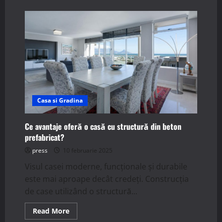
about
Cum
să
amenajezi
o
grădină
verticală
în
casa
ta?
Casa si Gradina
Ce avantaje oferă o casă cu structură din beton
prefabricat?
press
10 februarie 2025
Visul casei moderne, funcționale și durabile
este mai aproape decât credeți. Construcția
de case utilizând o structură...
Read
Read More
more