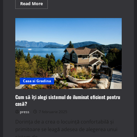
Read
Read More
more
about
Ce
presupune
construcția
unei
case
subterane?
Casa si Gradina
Cum să îți alegi sistemul de iluminat eficient pentru
casă?
press
7 februarie 2025
Dorința de a crea o locuință confortabilă și
primitoare se leagă adesea de alegerea unui