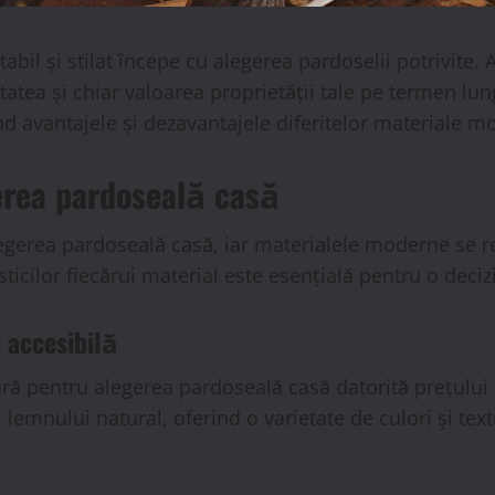
bil și stilat începe cu alegerea pardoselii potrivite.
tatea și chiar valoarea proprietății tale pe termen lun
d avantajele și dezavantajele diferitelor materiale m
erea pardoseală casă
gerea pardoseală casă, iar materialele moderne se rem
icilor fiecărui material este esențială pentru o deciz
i accesibilă
ă pentru alegerea pardoseală casă datorită prețului ac
lemnului natural, oferind o varietate de culori și tex