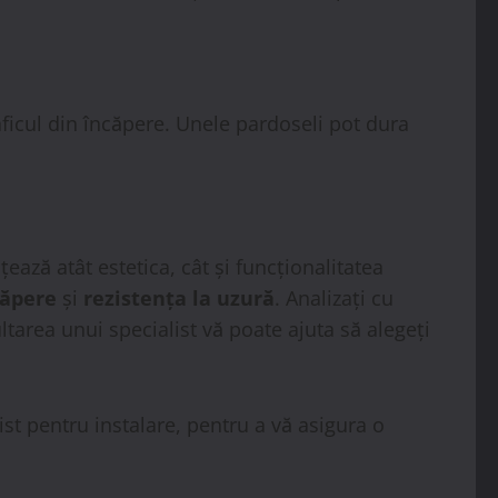
aficul din încăpere. Unele pardoseli pot dura
ază atât estetica, cât și funcționalitatea
căpere
și
rezistența la uzură
. Analizați cu
ltarea unui specialist vă poate ajuta să alegeți
ist pentru instalare, pentru a vă asigura o