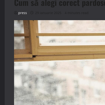
Cum să alegi corect pardos
press
29 ianuarie 2025
4 minutes read