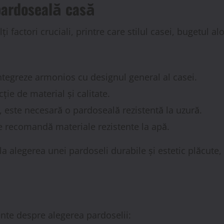
 pardoseală casă
factori cruciali, printre care stilul casei, bugetul aloc
integreze armonios cu designul general al casei.
ție de material și calitate.
s, este necesară o pardoseală rezistentă la uzură.
 recomandă materiale rezistente la apă.
la alegerea unei pardoseli durabile și estetic plăcute,
vente despre alegerea pardoselii: