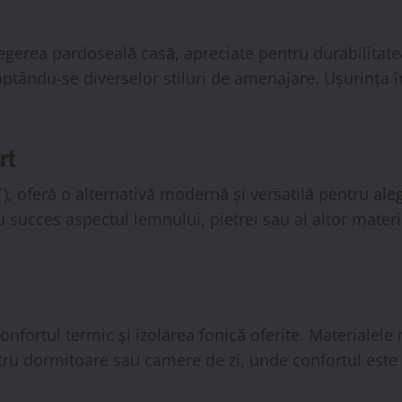
alegerea pardoseală casă, apreciate pentru durabilitat
ptându-se diverselor stiluri de amenajare. Ușurința în
rt
(LVT), oferă o alternativă modernă și versatilă pentru a
 cu succes aspectul lemnului, pietrei sau al altor mater
fortul termic și izolarea fonică oferite. Materialele
ntru dormitoare sau camere de zi, unde confortul este 