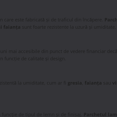
 care este fabricată și de traficul din încăpere.
Parc
și faianța
sunt foarte rezistente la uzură și umiditate.
uni mai accesibile din punct de vedere financiar dec
n funcție de calitate și design.
istentă la umiditate, cum ar fi
gresia
,
faianța
sau
vi
 funcție de tipul de lemn și de finisaj.
Parchetul lam