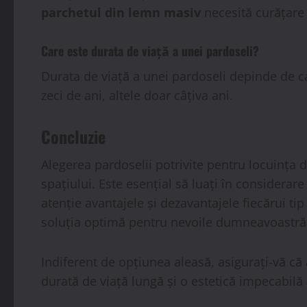
parchetul din lemn masiv
necesită curățare 
Care este durata de viață a unei pardoseli?
Durata de viață a unei pardoseli depinde de ca
zeci de ani, altele doar câțiva ani.
Concluzie
Alegerea pardoselii potrivite pentru locuința 
spațiului. Este esențial să luați în considerar
atenție avantajele și dezavantajele fiecărui ti
soluția optimă pentru nevoile dumneavoastră
Indiferent de opțiunea aleasă, asigurați-vă că 
durată de viață lungă și o estetică impecabilă 