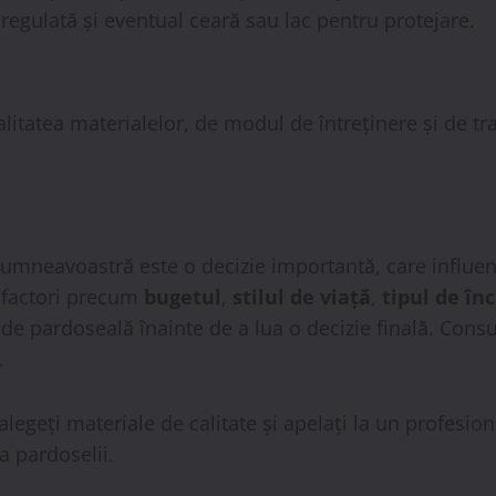
regulată și eventual ceară sau lac pentru protejare.
litatea materialelor, de modul de întreținere și de tr
dumneavoastră este o decizie importantă, care influențe
e factori precum
bugetul
,
stilul de viață
,
tipul de în
p de pardoseală înainte de a lua o decizie finală. Consu
.
alegeți materiale de calitate și apelați la un profesion
a pardoselii.