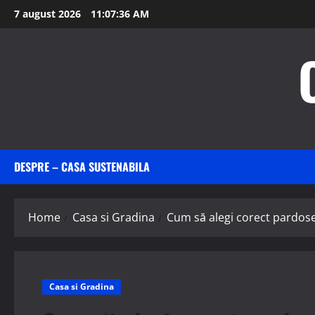
Skip
7 august 2026
11:07:37 AM
to
content
DESPRE – CASA SUSTENABILA
Home
Casa si Gradina
Cum să alegi corect pardose
Casa si Gradina