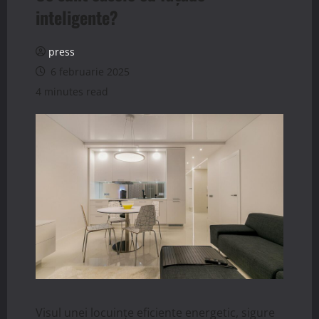
inteligente?
press
6 februarie 2025
4 minutes read
Visul unei locuințe eficiente energetic, sigure