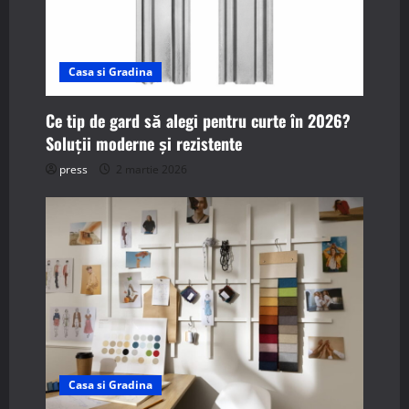
i
o
Casa si Gradina
n
Ce tip de gard să alegi pentru curte în 2026?
Soluții moderne și rezistente
press
2 martie 2026
Casa si Gradina