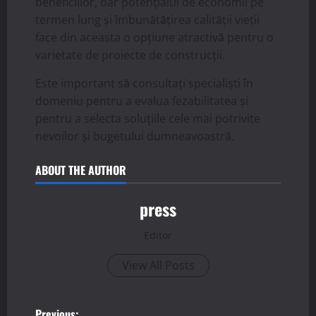
beneficiilor, dar potențialul de economii pe
termen lung și îmbunătățirea calității vieții
face din aceasta o opțiune atractivă pentru o
varietate de proiecte de construcții.
Este important să consultați specialiști în
domeniu pentru a evalua fezabilitatea și
pentru a selecta soluțiile cele mai potrivite
nevoilor și bugetului dumneavoastră.
ABOUT THE AUTHOR
press
Editor
View All Posts
Previous: