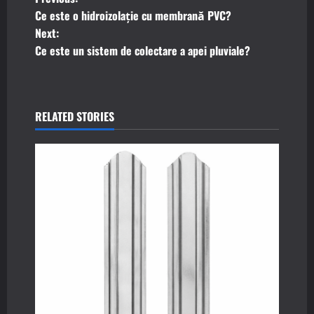
P
Ce este o hidroizolație cu membrană PVC?
o
Next:
Ce este un sistem de colectare a apei pluviale?
s
t
n
RELATED STORIES
a
v
i
g
a
t