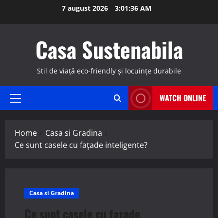
Skip
7 august 2026
3:01:36 AM
to
content
Casa Sustenabila
Stil de viață eco-friendly și locuințe durabile
WATCH ONLINE
Primary
Menu
Home
Casa si Gradina
Ce sunt casele cu fațade inteligente?
Casa si Gradina
Ce sunt casele cu fațade