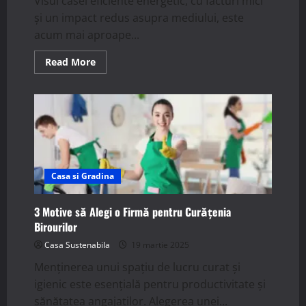
Visul casei eficiente energetic, cu facturi mici
și un impact redus asupra mediului, este
acum mai aproape...
Read
Read More
more
about
Cum
poate
fi
optimizat
consumul
de
energie
într-
o
casă
Casa si Gradina
pasivă?
3 Motive să Alegi o Firmă pentru Curățenia
Birourilor
Casa Sustenabila
19 martie 2025
Menținerea unui spațiu de lucru curat și
igienic este esențială pentru productivitate și
sănătatea angajaților. Alegerea unei...