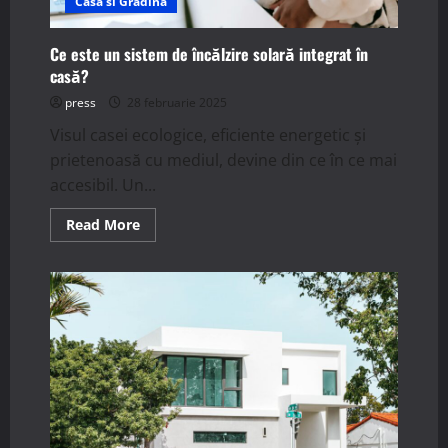
Casa si Gradina
Ce este un sistem de încălzire solară integrat în
casă?
press
28 februarie 2025
Visul casei ecologice, eficiente energetic și
prietenoasă cu mediul, devine din ce în ce mai
accesibil. Un...
Read
Read More
more
about
Ce
este
un
sistem
de
încălzire
solară
integrat
în
casă?