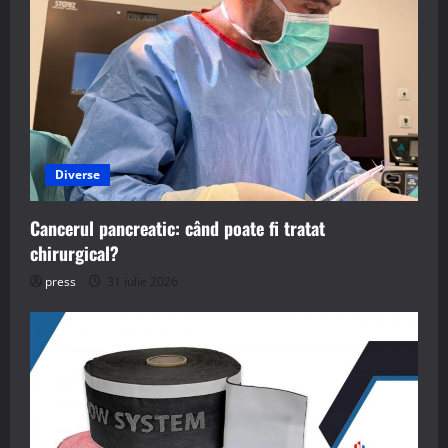
Diverse
Cancerul pancreatic: când poate fi tratat
chirurgical?
press
31 iulie 2026