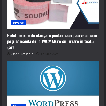
Diverse
Rolul benzile de etanșare pentru case pasive si cum
poți comanda de la PVCMAG.ro cu livrare în toată
țara
Casa Sustenabila
17 iunie 2026