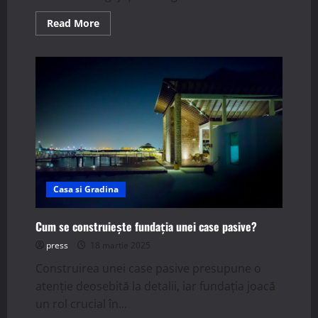
Read
Read More
more
about
3
Motive
să
Alegi
o
Firmă
pentru
Curățenia
Birourilor
Casa si Gradina
Cum se construiește fundația unei case pasive?
press
18 martie 2025
Construirea unei case pasive presupune o
atenție deosebită la detalii, iar fundația joacă
un rol crucial în...