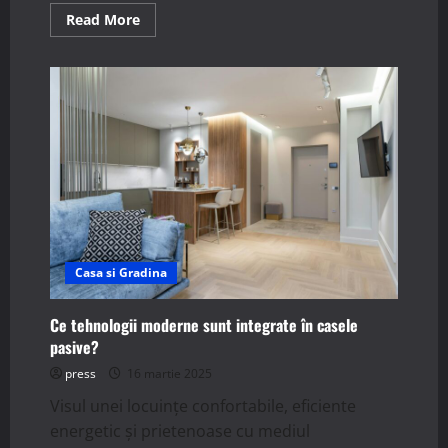
Read
Read More
more
about
Cum
se
construiește
fundația
unei
case
pasive?
Casa si Gradina
Ce tehnologii moderne sunt integrate în casele
pasive?
press
16 martie 2025
Visul unei locuințe confortabile, eficiente
energetic și prietenoase cu mediul