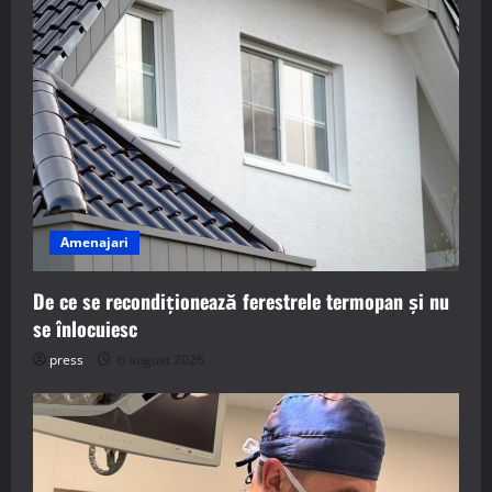
Amenajari
De ce se recondiționează ferestrele termopan și nu
se înlocuiesc
press
6 august 2026