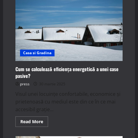
Casa si Gradina
Cum se calculează eficiența energetică a unei case
pasive?
press
30 martie 2025
Visul unei locuințe confortabile, economice și
prietenoasă cu mediul este din ce în ce mai
accesibil grație...
Read
Read More
more
about
Cum