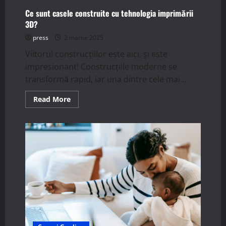
Ce sunt casele construite cu tehnologia imprimării
3D?
press
2 martie 2025
Viitorul construcțiilor este aici, și este
impresionant! Construcțiile moderne se
transformă rapid, iar una dintre cele mai...
Read
Read More
more
about
Ce
sunt
casele
construite
cu
tehnologia
imprimării
3D?