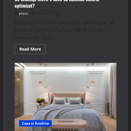
optimizat?
press
4 martie 2025
Visăm la o locuință luminoasă, primitoare, un
spațiu în care lumina naturală să inunde
fiecare colț. Dar...
Read
Read More
more
about
Ce
avantaje
oferă
o
casă
cu
iluminat
natural
optimizat?
Casa si Gradina