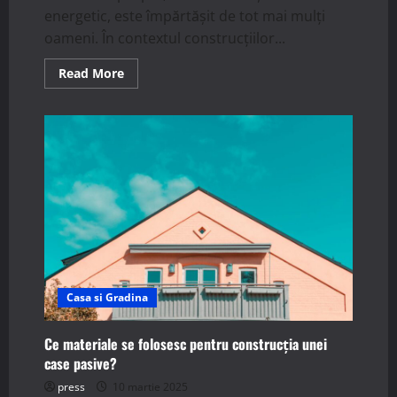
energetic, este împărtășit de tot mai mulți
oameni. În contextul construcțiilor...
Read
Read More
more
about
Care
sunt
avantajele
unei
case
pasive
comparativ
cu
una
tradițională?
Casa si Gradina
Ce materiale se folosesc pentru construcția unei
case pasive?
press
10 martie 2025