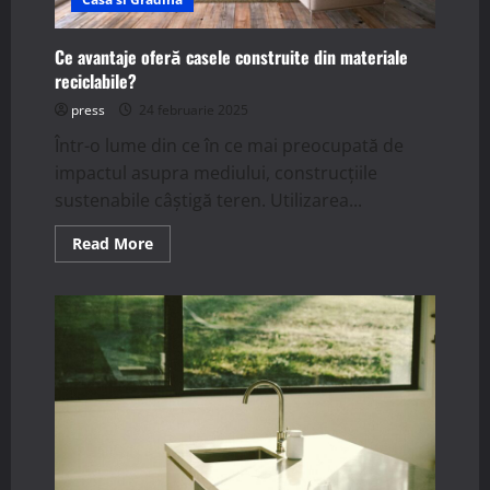
Ce avantaje oferă casele construite din materiale
reciclabile?
press
24 februarie 2025
Într-o lume din ce în ce mai preocupată de
impactul asupra mediului, construcțiile
sustenabile câștigă teren. Utilizarea...
Read
Read More
more
about
Ce
avantaje
oferă
casele
construite
din
materiale
reciclabile?