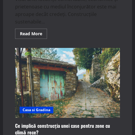
prietenoase cu mediul înconjurător este mai
aproape decât credeți. Construcțiile
sustenabile...
Read
Read More
more
about
Ce
este
o
casă
pasivă
și
cum
funcționează?
Casa si Gradina
Ce implică construcția unei case pentru zone cu
climă rece?