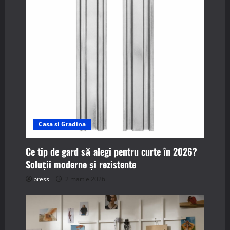
i
g
a
t
i
o
Casa si Gradina
n
Ce tip de gard să alegi pentru curte în 2026?
Soluții moderne și rezistente
press
2 martie 2026