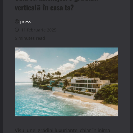
verticală în casa ta?
press
11 februarie 2025
5 minutes read
Visul unei grădini luxuriante, chiar în inima