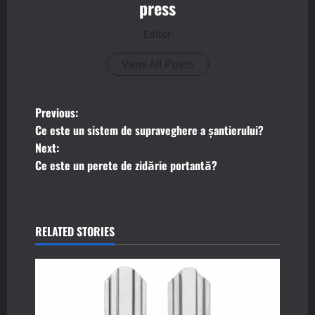
press
Editor
View All Posts
P
Previous:
Ce este un sistem de supraveghere a șantierului?
o
Next:
Ce este un perete de zidărie portantă?
s
t
n
RELATED STORIES
a
v