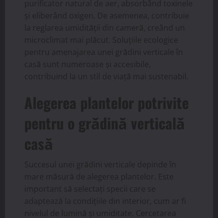
purificator natural de aer, absorbând toxinele
și eliberând oxigen. De asemenea, contribuie
la reglarea umidității din cameră, creând un
microclimat mai plăcut. Soluțiile ecologice
pentru amenajarea unei grădini verticale în
casă sunt numeroase și accesibile,
contribuind la un stil de viață mai sustenabil.
Alegerea plantelor potrivite
pentru o grădină verticală
casă
Succesul unei grădini verticale depinde în
mare măsură de alegerea plantelor. Este
important să selectați specii care se
adaptează la condițiile din interior, cum ar fi
nivelul de lumină și umiditate. Cercetarea