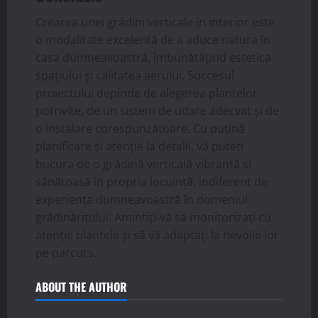
Crearea unei grădini verticale în interior este
o modalitate excelentă de a aduce natura în
casa dumneavoastră, îmbunătățind estetica
spațiului și calitatea aerului. Succesul
proiectului depinde de alegerea plantelor
potrivite, de un sistem de udare adecvat și de
o instalare corespunzătoare. Cu puțină
planificare și atenție la detalii, vă puteți
bucura de o grădină verticală vibrantă și
sănătoasă în propria locuință, indiferent de
experiența dumneavoastră în domeniul
grădinăritului. Amintiți-vă să monitorizați cu
atenție plantele și să vă adaptați la nevoile lor
pe parcurs.
ABOUT THE AUTHOR