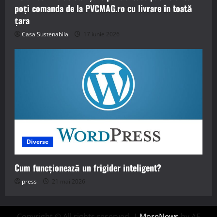
poți comanda de la PVCMAG.ro cu livrare în toată
țara
Casa Sustenabila
17 iunie 2026
Diverse
Cum funcționează un frigider inteligent?
press
21 mai 2026
Copyright © All rights reserved.
|
MoreNews
by AF