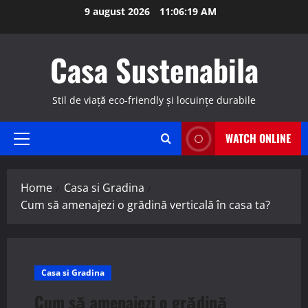
Skip
9 august 2026
11:06:20 AM
to
content
Casa Sustenabila
Stil de viață eco-friendly și locuințe durabile
WATCH ONLINE
Primary
Menu
Home
Casa si Gradina
Cum să amenajezi o grădină verticală în casa ta?
Casa si Gradina
Cum să amenajezi o grădină