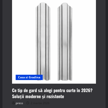
a
v
i
g
a
t
i
o
Casa si Gradina
n
Ce tip de gard să alegi pentru curte în 2026?
Soluții moderne și rezistente
press
2 martie 2026