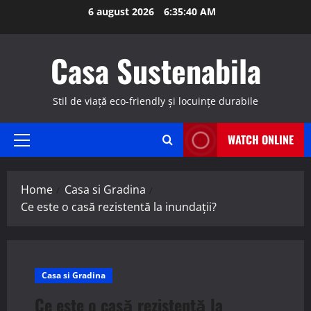
Skip
6 august 2026
6:35:41 AM
to
content
Casa Sustenabila
Stil de viață eco-friendly și locuințe durabile
WATCH ONLINE
Primary
Menu
Home
Casa si Gradina
Ce este o casă rezistentă la inundații?
Casa si Gradina
Ce este o casă rezistentă la