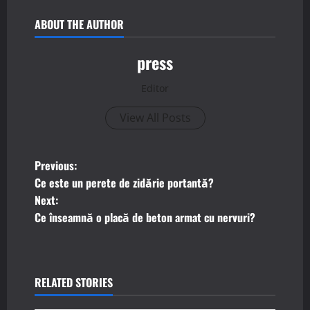
ABOUT THE AUTHOR
press
Editor
View All Posts
P
Previous:
Ce este un perete de zidărie portantă?
o
Next:
Ce înseamnă o placă de beton armat cu nervuri?
s
t
n
RELATED STORIES