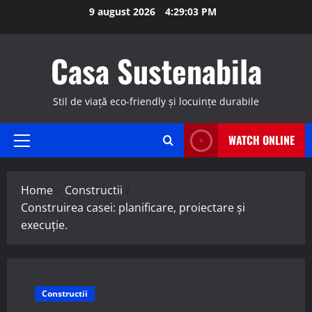
Skip
9 august 2026
4:29:04 PM
to
content
Casa Sustenabila
Stil de viață eco-friendly și locuințe durabile
WATCH ONLINE
Primary
Menu
Home
Constructii
Construirea casei: planificare, proiectare și
execuție.
Constructii