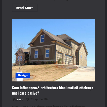
Read
Read More
more
about
Ce
impact
are
alegerea
unui
acoperiș
înclinat
asupra
performanței
unei
case
pasive?
Design
Cum influențează arhitectura bioclimatică eficiența
unei case pasive?
press
23 aprilie 2025
Visul unei locuințe confortabile, eficiente