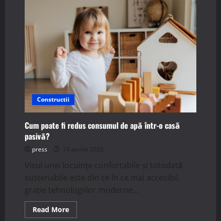
implică
integrarea
tehnologiei
smart
într-
o
casă
pasivă?
Constructii
Cum poate fi redus consumul de apă într-o casă
pasivă?
press
14 aprilie 2025
Visul unei locuințe confortabile și totodată
sustenabile este din ce în ce mai accesibil,
grație tehnologiilor moderne...
Read
Read More
more