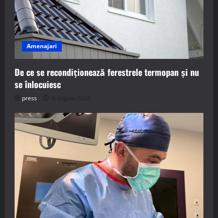
Amenajari
De ce se recondiționează ferestrele termopan și nu
se înlocuiesc
press
6 august 2026