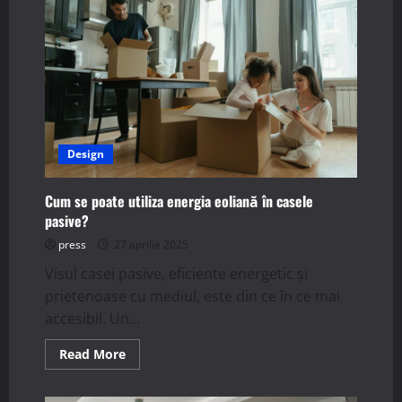
Design
Cum se poate utiliza energia eoliană în casele
pasive?
press
27 aprilie 2025
Visul casei pasive, eficiente energetic și
prietenoase cu mediul, este din ce în ce mai
accesibil. Un...
Read
Read More
more
about
Cum