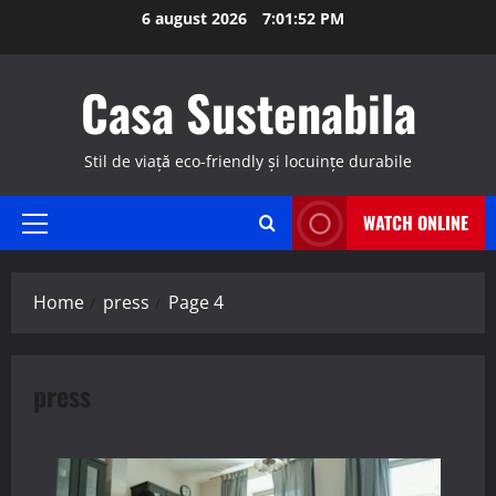
Skip
6 august 2026
7:01:53 PM
to
content
Casa Sustenabila
Stil de viață eco-friendly și locuințe durabile
WATCH ONLINE
Primary
Menu
Home
press
Page 4
press