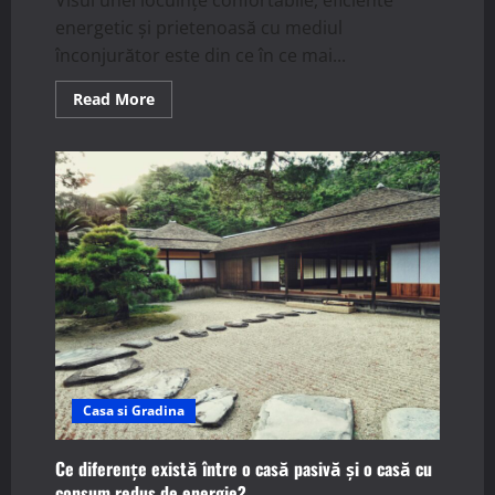
energetic și prietenoasă cu mediul
înconjurător este din ce în ce mai...
Read
Read More
more
about
Cum
influențează
arhitectura
bioclimatică
eficiența
unei
case
pasive?
Casa si Gradina
Ce diferențe există între o casă pasivă și o casă cu
consum redus de energie?