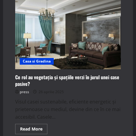
se
poate
utiliza
energia
eoliană
în
casele
pasive?
Casa si Gradina
Ce rol au vegetația și spațiile verzi în jurul unei case
pasive?
press
26 aprilie 2025
Visul casei sustenabile, eficiente energetic și
prietenoase cu mediul, devine din ce în ce mai
accesibil. Casele...
Read
Read More
more