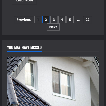
Read More
more
about
Copii
cu
dizabilități
Paginație
Previous
1
2
3
4
5
…
22
integrați
prin
curriculum
Next
articole
adaptat
la
CONIL
YOU MAY HAVE MISSED