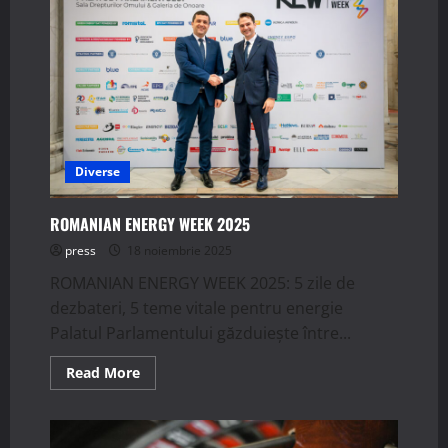
Diverse
ROMANIAN ENERGY WEEK 2025
press
18 noiembrie 2025
ROMANIAN ENERGY WEEK 2025: 5 zile de
dezbateri, 5 teme vitale pentru energie
Palatul Parlamentului găzduiește între...
Read
Read More
more
about
ROMANIAN
ENERGY
WEEK