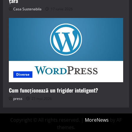
țara
Casa Sustenabila
17 iunie 2026
Diverse
Cum funcționează un frigider inteligent?
press
21 mai 2026
Copyright © All rights reserved.
|
MoreNews
by AF
themes.