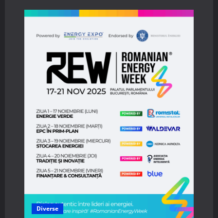
SEO
pentru
podcasturi:
descrieri,
titluri
și
transcrieri
care
aduc
trafic
organic
Diverse