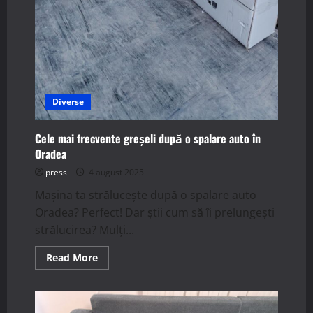
Diverse
Cele mai frecvente greșeli după o spalare auto în
Oradea
press
4 august 2025
Mașina ta strălucește după o spalare auto
Oradea? Perfect! Dar știi cum să îi prelungești
strălucirea? Mulți...
Read
Read More
more
about
Cele
mai
frecvente