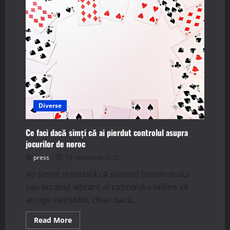
folosești
promoțiile
și
bonusurile
la
pariuri
fără
să-
ți
strici
strategia
Diverse
Ce faci dacă simți că ai pierdut controlul asupra
jocurilor de noroc
press
14 noiembrie 2025
Ați simțit vreodată că sunetul tonomatului
sau ecranul vibrant al cazinoului online vă
atrage irezistibil, chiar dacă...
Read
Read More
more