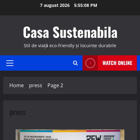
Skip
7 august 2026
5:55:10 PM
to
content
Casa Sustenabila
Stil de viață eco-friendly și locuințe durabile
WATCH ONLINE
Primary
Menu
Home
press
Page 2
press