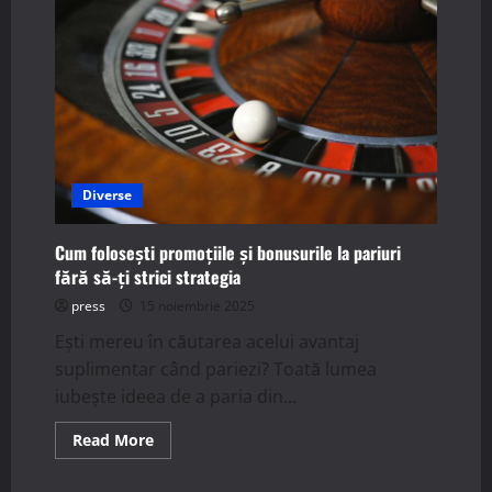
2025
Diverse
Cum folosești promoțiile și bonusurile la pariuri
fără să-ți strici strategia
press
15 noiembrie 2025
Ești mereu în căutarea acelui avantaj
suplimentar când pariezi? Toată lumea
iubește ideea de a paria din...
Read
Read More
more
about
Cum