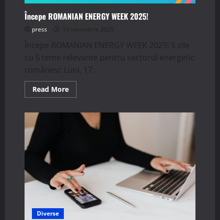
Începe ROMANIAN ENERGY WEEK 2025!
press
13 noiembrie 2025
Începe ROMANIAN ENERGY WEEK 2025! 5 zile
cu 5 teme relevante pentru sectorul energetic
românesc Luni, 17...
Read
Read More
more
about
Începe
ROMANIAN
ENERGY
WEEK
2025!
Diverse