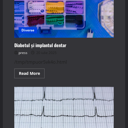
Diverse
Diabetul și implantul dentar
press
20 iulie 2025
/tmp/tmpuor5vk4o.html
Read
Read More
more
about
Diabetul
și
implantul
dentar