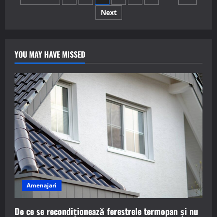
tehnologia
de
Next
articole
stocare
a
energiei
într-
o
casă
YOU MAY HAVE MISSED
pasivă?
Amenajari
De ce se recondiționează ferestrele termopan și nu