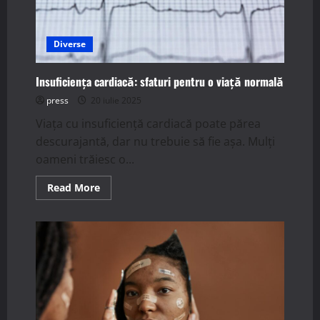
Diverse
Insuficiența cardiacă: sfaturi pentru o viață normală
press
20 iulie 2025
Viața cu insuficiență cardiacă poate părea
descurajantă, dar nu trebuie să fie așa. Mulți
oameni trăiesc o...
Read
Read More
more
about
Insuficiența
cardiacă:
sfaturi
pentru
o
viață
normală