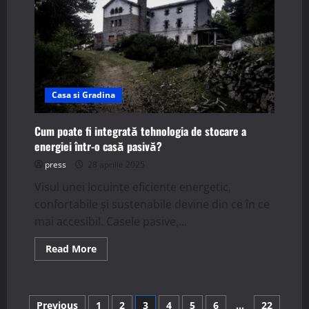
Cauze
și
soluții
Casa si Gradina
Cum poate fi integrată tehnologia de stocare a
energiei într-o casă pasivă?
press
28 aprilie 2025
Visul unei locuințe eficiente energetic,
confortabile și sustenabile devine din ce în ce
mai accesibil. Casele pasive,...
Read
Read More
more
about
Cum
poate
fi
Paginație
Previous
1
2
3
4
5
6
…
22
integrată