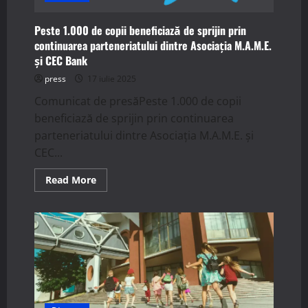
Peste 1.000 de copii beneficiază de sprijin prin
continuarea parteneriatului dintre Asociația M.A.M.E.
și CEC Bank
press
17 iulie 2025
Comunicat de presăPeste 1.000 de copii
beneficiază de sprijin prin continuarea
parteneriatului dintre Asociația M.A.M.E. și
CEC...
Read
Read More
more
about
Peste
1.000
de
copii
beneficiază
de
sprijin
prin
continuarea
parteneriatului
dintre