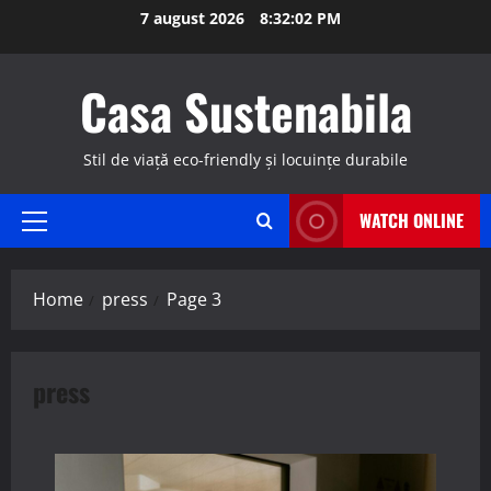
Skip
7 august 2026
8:32:04 PM
to
content
Casa Sustenabila
Stil de viață eco-friendly și locuințe durabile
WATCH ONLINE
Primary
Menu
Home
press
Page 3
press