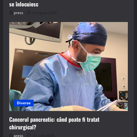
se înlocuiesc
press
6 august 2026
Diverse
Cancerul pancreatic: când poate fi tratat
chirurgical?
press
31 iulie 2026