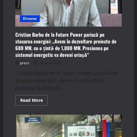
Diverse
Cristian Barbu de la Future Power pariază pe
stocarea energiei: „Avem în dezvoltare proiecte de
600 MW, cu o ţintă de 1,000 MW. Presiunea pe
sistemul energetic va deveni uriaşă“
press
24 iunie 2025
Cristian Barbu de la Future Power pariază pe
stocarea energiei: „Avem în dezvoltare
proiecte de 600 MW,...
Read
Read More
more
about
Cristian
Barbu
de
la
Future
Power