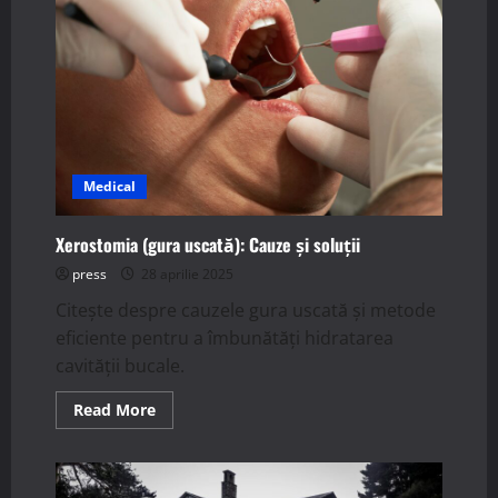
case
pasive
în
zone
urbane?
Medical
Xerostomia (gura uscată): Cauze și soluții
press
28 aprilie 2025
Citește despre cauzele gura uscată și metode
eficiente pentru a îmbunătăți hidratarea
cavității bucale.
Read
Read More
more
about
Xerostomia
(gura
uscată):