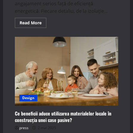
angajament serios față de eficiență
energetică. Fiecare detaliu, de la izolație...
Read
Read More
more
about
Cum
influențează
alegerea
culorilor
exterioare
eficiența
energetică
a
unei
case
pasive?
Design
Ce beneficii aduce utilizarea materialelor locale în
construcția unei case pasive?
press
2 mai 2025