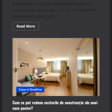
Visul casei ecologice, eficiente energetic și
sustenabile, devine din ce în ce mai accesibil.
Construcția unei case...
Read
Read More
more
about
Ce
beneficii
aduce
utilizarea
materialelor
locale
în
construcția
unei
case
pasive?
Casa si Gradina
Cum se pot reduce costurile de construcție ale unei
case pasive?