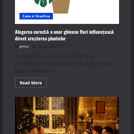
Casa si Gradina
Alegerea corectă a unor ghivece flori influențează
direct creșterea plantelor
press
30 aprilie 2025
Plantele aduc un plus de culoare și
prospețime în orice spațiu, fie că este vorba
despre interiorul...
Read
Read More
more
about
Alegerea
corectă
a
unor
ghivece
flori
influențează
direct
creșterea
plantelor