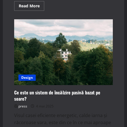
Read
Read More
more
about
Băuturi
care
afectează
smalțul
dentar
Design
Ce este un sistem de încălzire pasivă bazat pe
soare?
press
4 mai 2025
Visul casei eficiente energetic, calde iarna și
răcoroase vara, este din ce în ce mai aproape