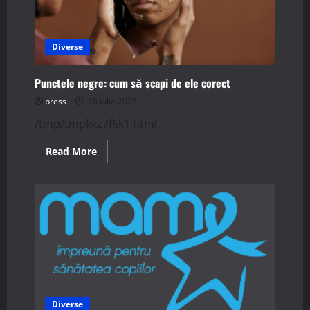
Diverse
Punctele negre: cum să scapi de ele corect
press
20 iulie 2025
/tmp/tmpkkz7f6k1.html
Read
Read More
more
about
Punctele
negre:
cum
să
scapi
de
ele
corect
Diverse