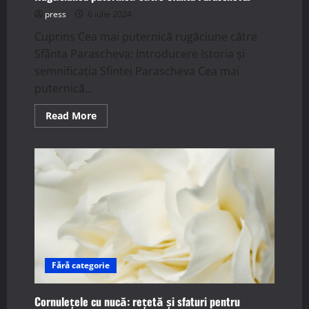
press
6 iulie 2024
Cuprins Cea mai puternică rugăciune către
Sfânta Parascheva: Introducere Istoria și
semnificația Sfintei Parascheva Cea mai
puternică...
Read
Read More
more
about
Rugăciunea
puternică
către
Sfânta
Parascheva.
Fără categorie
Cornulețele cu nucă: rețetă și sfaturi pentru