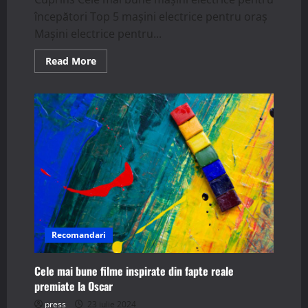
începători Top 5 mașini electrice pentru oraș
Mașini electrice pentru...
Read
Read More
more
about
Cele
mai
bune
mașini
electrice
pentru
diverse
nevoi
Recomandari
Cele mai bune filme inspirate din fapte reale
premiate la Oscar
press
23 iulie 2024