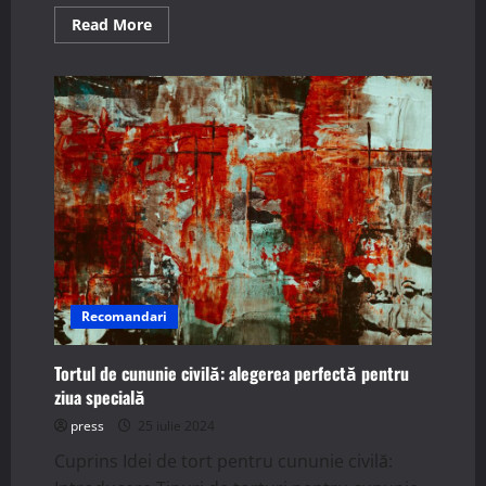
Read
Read More
more
about
Amenajarea
holurilor
mici:
Idei
și
sfaturi
practice.
Recomandari
Tortul de cununie civilă: alegerea perfectă pentru
ziua specială
press
25 iulie 2024
Cuprins Idei de tort pentru cununie civilă: