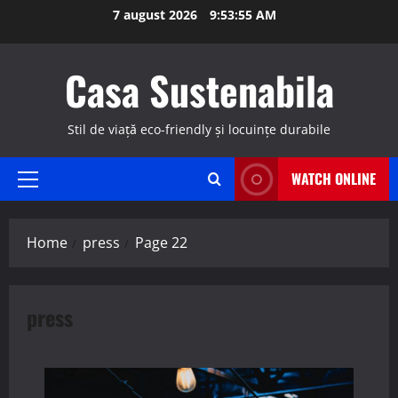
Skip
7 august 2026
9:53:56 AM
to
content
Casa Sustenabila
Stil de viață eco-friendly și locuințe durabile
WATCH ONLINE
Primary
Menu
Home
press
Page 22
press