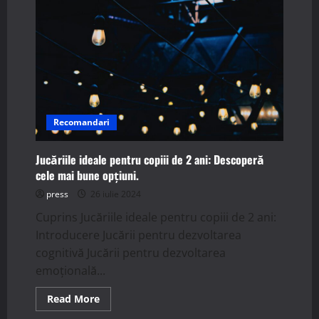
Recomandari
Jucăriile ideale pentru copiii de 2 ani: Descoperă
cele mai bune opțiuni.
press
26 iulie 2024
Cuprins Jucăriile ideale pentru copiii de 2 ani:
Introducere Jucării pentru dezvoltarea
cognitivă Jucării pentru dezvoltarea
emoțională...
Read
Read More
more
about