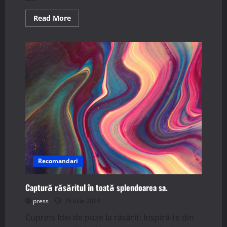
Read
Read More
more
about
Cadouri
Perfecte
pentru
Fete
de
8
Ani.
Recomandari
Captură răsăritul în toată splendoarea sa.
press
25 iulie 2024
Cuprins Idei de poze la răsărit: Inspiră-te din