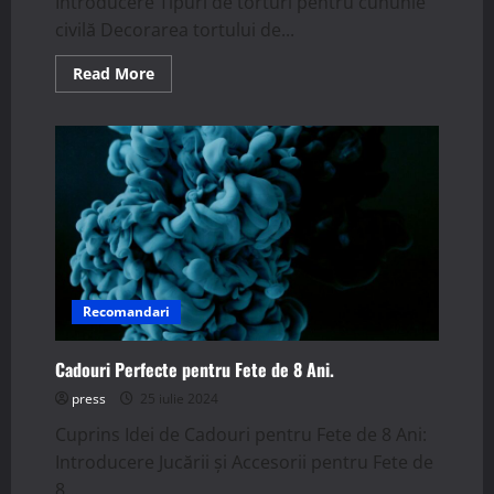
Introducere Tipuri de torturi pentru cununie
civilă Decorarea tortului de...
Read
Read More
more
about
Tortul
de
cununie
civilă:
alegerea
perfectă
pentru
ziua
specială
Recomandari
Cadouri Perfecte pentru Fete de 8 Ani.
press
25 iulie 2024
Cuprins Idei de Cadouri pentru Fete de 8 Ani:
Introducere Jucării și Accesorii pentru Fete de
8...