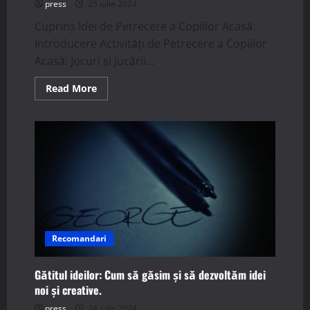
press
25 iulie 2024
Cuprins Idei de Petrecere a Copiilor Acasă:
Introducere Activități de Petrecere a Copiilor
Acasă: Jocuri și Jucării...
Read
Read More
more
about
Petrecerea
Copiilor
Acasă:
Idei
și
Activități
Creative.
Recomandari
Gătitul ideilor: Cum să găsim și să dezvoltăm idei
noi și creative.
press
24 iulie 2024