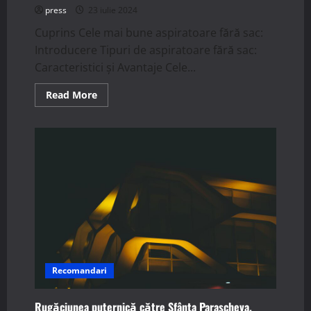
press
23 iulie 2024
Cuprins Cele mai bune aspiratoare fără sac:
Introducere Tipuri de aspiratoare fără sac:
Caracteristici și Avantaje Cele...
Read
Read More
more
about
Aspiratoare
fără
sac:
Ghidul
complet
pentru
alegerea
corectă
Recomandari
Rugăciunea puternică către Sfânta Parascheva.