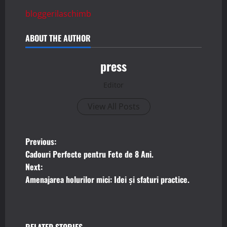
bloggerilaschimb
ABOUT THE AUTHOR
press
Editor
View All Posts
P
Previous:
Cadouri Perfecte pentru Fete de 8 Ani.
o
Next:
Amenajarea holurilor mici: Idei și sfaturi practice.
s
t
RELATED STORIES