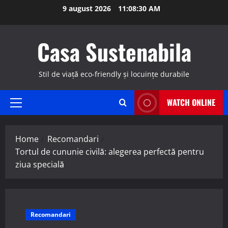
Skip
9 august 2026
11:08:31 AM
to
content
Casa Sustenabila
Stil de viață eco-friendly și locuințe durabile
WATCH ONLINE
Primary
Menu
Home
Recomandari
Tortul de cununie civilă: alegerea perfectă pentru
ziua specială
Recomandari