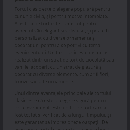
Tortul clasic este o alegere populară pentru
cununie civilă, și pentru motive întemeiate.
Acest tip de tort este cunoscut pentru
aspectul său elegant și sofisticat, și poate fi
personalizat cu diverse ornamente și
decorațiuni pentru a se potrivi cu tema
evenimentului. Un tort clasic este de obicei
realizat dintr-un strat de tort de ciocolată sau
vanilie, acoperit cu un strat de glazură și
decorat cu diverse elemente, cum ar fi flori,
frunze sau alte ornamente.
Unul dintre avantajele principale ale tortului
clasic este că este o alegere sigură pentru
orice eveniment. Este un tip de tort care a
fost testat și verificat de-a lungul timpului, și
este garantat să impresioneze oaspeții. De
asemenea, tortul clasic este o alegere bună