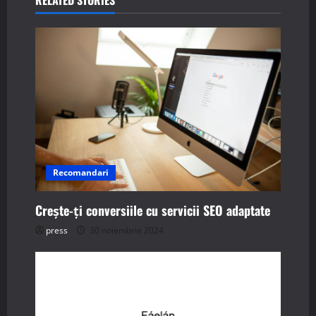
n
a
v
i
g
a
Recomandari
t
i
Crește-ți conversiile cu servicii SEO adaptate
press
30 noiembrie 2024
o
n