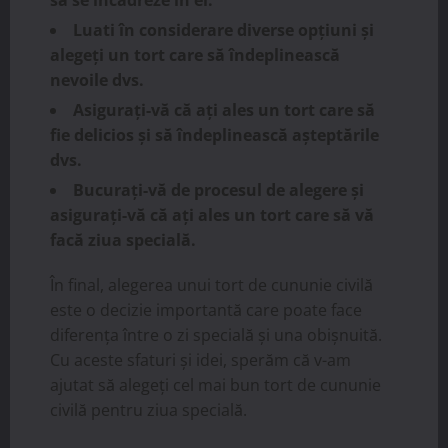
Luati în considerare diverse opțiuni și
alegeți un tort care să îndeplinească
nevoile dvs.
Asigurați-vă că ați ales un tort care să
fie delicios și să îndeplinească așteptările
dvs.
Bucurați-vă de procesul de alegere și
asigurați-vă că ați ales un tort care să vă
facă ziua specială.
În final, alegerea unui tort de cununie civilă
este o decizie importantă care poate face
diferența între o zi specială și una obișnuită.
Cu aceste sfaturi și idei, sperăm că v-am
ajutat să alegeți cel mai bun tort de cununie
civilă pentru ziua specială.