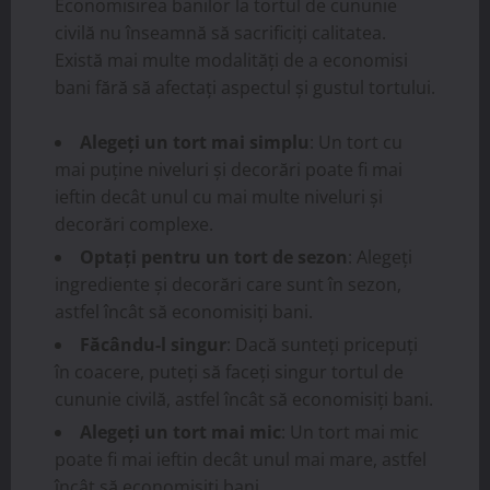
Economisirea banilor la tortul de cununie
civilă nu înseamnă să sacrificiți calitatea.
Există mai multe modalități de a economisi
bani fără să afectați aspectul și gustul tortului.
Alegeți un tort mai simplu
: Un tort cu
mai puține niveluri și decorări poate fi mai
ieftin decât unul cu mai multe niveluri și
decorări complexe.
Optați pentru un tort de sezon
: Alegeți
ingrediente și decorări care sunt în sezon,
astfel încât să economisiți bani.
Făcându-l singur
: Dacă sunteți pricepuți
în coacere, puteți să faceți singur tortul de
cununie civilă, astfel încât să economisiți bani.
Alegeți un tort mai mic
: Un tort mai mic
poate fi mai ieftin decât unul mai mare, astfel
încât să economisiți bani.