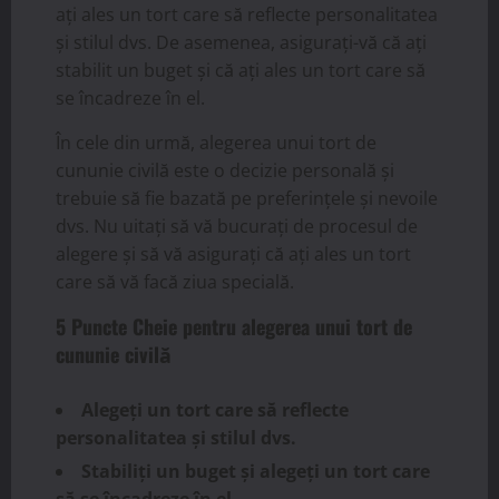
ați ales un tort care să reflecte personalitatea
și stilul dvs. De asemenea, asigurați-vă că ați
stabilit un buget și că ați ales un tort care să
se încadreze în el.
În cele din urmă, alegerea unui tort de
cununie civilă este o decizie personală și
trebuie să fie bazată pe preferințele și nevoile
dvs. Nu uitați să vă bucurați de procesul de
alegere și să vă asigurați că ați ales un tort
care să vă facă ziua specială.
5 Puncte Cheie pentru alegerea unui tort de
cununie civilă
Alegeți un tort care să reflecte
personalitatea și stilul dvs.
Stabiliți un buget și alegeți un tort care
să se încadreze în el.