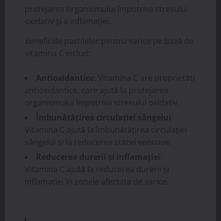
protejarea organismului împotriva stresului
oxidativ și a inflamației.
Beneficiile pastilelor pentru varice pe bază de
vitamina C includ:
Antioxidantice
: Vitamina C are proprietăți
antioxidantice, care ajută la protejarea
organismului împotriva stresului oxidativ.
Îmbunătățirea circulației sângelui
:
Vitamina C ajută la îmbunătățirea circulației
sângelui și la reducerea stazei venoase.
Reducerea durerii și inflamației
:
Vitamina C ajută la reducerea durerii și
inflamației în zonele afectate de varice.