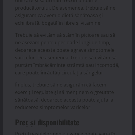
utilizare și să urmăm recomandările
producătorului. De asemenea, trebuie să ne
asigurăm că avem o dietă sănătoasă și
echilibrată, bogată în fibre și vitamine.
Trebuie să evităm să stăm în picioare sau să
ne așezăm pentru perioade lungi de timp,
deoarece aceasta poate agrava simptomele
varicelor. De asemenea, trebuie să evităm să
purtăm îmbrăcăminte strâmtă sau incomodă,
care poate înrăutăți circulația sângelui.
În plus, trebuie să ne asigurăm că facem
exerciții regulate și să menținem o greutate
sănătoasă, deoarece aceasta poate ajuta la
reducerea simptomelor varicelor.
Preț și disponibilitate
Prețul pastilelor pentru varice poate varia în