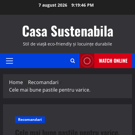
Skip
7 august 2026
9:19:47 PM
to
content
Casa Sustenabila
Stil de viață eco-friendly și locuințe durabile
WATCH ONLINE
Primary
Menu
Home
Recomandari
Cele mai bune pastile pentru varice.
Recomandari
Cele mai bune pastile pentru varice.