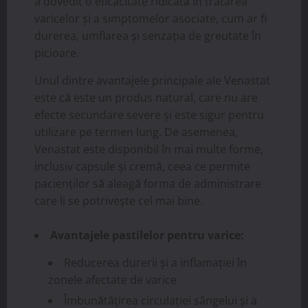
a dovedit o eficacitate ridicată în tratarea
varicelor și a simptomelor asociate, cum ar fi
durerea, umflarea și senzația de greutate în
picioare.
Unul dintre avantajele principale ale Venastat
este că este un produs natural, care nu are
efecte secundare severe și este sigur pentru
utilizare pe termen lung. De asemenea,
Venastat este disponibil în mai multe forme,
inclusiv capsule și cremă, ceea ce permite
pacienților să aleagă forma de administrare
care li se potrivește cel mai bine.
Avantajele pastilelor pentru varice:
Reducerea durerii și a inflamației în
zonele afectate de varice
Îmbunătățirea circulației sângelui și a