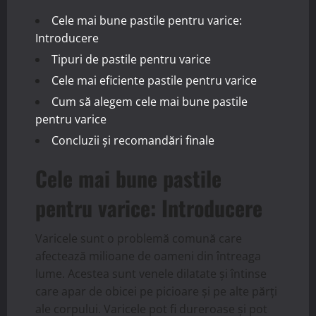
Cele mai bune pastile pentru varice:
Introducere
Tipuri de pastile pentru varice
Cele mai eficiente pastile pentru varice
Cum să alegem cele mai bune pastile
pentru varice
Concluzii și recomandări finale
Cele mai bune pastile
pentru varice: Introducere
Varicele sunt o problemă comună care
afectează milioane de oameni din întreaga
lume. Acestea sunt venele dilatate și întinse
care apar de obicei pe picioare și pe alte părți
ale corpului. Varicele pot fi dureroase și pot