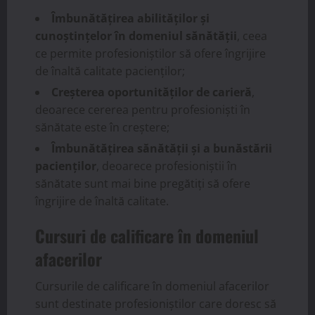
Îmbunătățirea abilităților și
cunoștințelor în domeniul sănătății
, ceea
ce permite profesioniștilor să ofere îngrijire
de înaltă calitate pacienților;
Creșterea oportunităților de carieră
,
deoarece cererea pentru profesioniști în
sănătate este în creștere;
Îmbunătățirea sănătății și a bunăstării
pacienților
, deoarece profesioniștii în
sănătate sunt mai bine pregătiți să ofere
îngrijire de înaltă calitate.
Cursuri de calificare în domeniul
afacerilor
Cursurile de calificare în domeniul afacerilor
sunt destinate profesioniștilor care doresc să