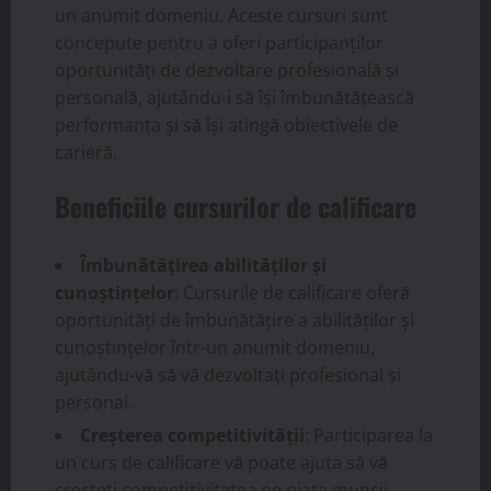
un anumit domeniu. Aceste cursuri sunt
concepute pentru a oferi participanților
oportunități de dezvoltare profesională și
personală, ajutându-i să își îmbunătățească
performanța și să își atingă obiectivele de
carieră.
Beneficiile cursurilor de calificare
Îmbunătățirea abilităților și
cunoștințelor
: Cursurile de calificare oferă
oportunități de îmbunătățire a abilităților și
cunoștințelor într-un anumit domeniu,
ajutându-vă să vă dezvoltați profesional și
personal.
Creșterea competitivității
: Participarea la
un curs de calificare vă poate ajuta să vă
creșteți competitivitatea pe piața muncii,