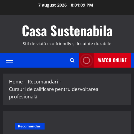
Skip
7 august 2026
8:01:10 PM
to
content
Casa Sustenabila
Stil de viață eco-friendly și locuințe durabile
WATCH ONLINE
Primary
Menu
Home
Recomandari
Cursuri de calificare pentru dezvoltarea
profesională
Recomandari