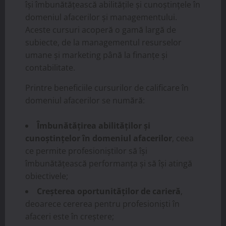
își îmbunătățească abilitățile și cunoștințele în
domeniul afacerilor și managementului.
Aceste cursuri acoperă o gamă largă de
subiecte, de la managementul resurselor
umane și marketing până la finanțe și
contabilitate.
Printre beneficiile cursurilor de calificare în
domeniul afacerilor se numără:
Îmbunătățirea abilităților și
cunoștințelor în domeniul afacerilor
, ceea
ce permite profesioniștilor să își
îmbunătățească performanța și să își atingă
obiectivele;
Creșterea oportunităților de carieră
,
deoarece cererea pentru profesioniști în
afaceri este în creștere;