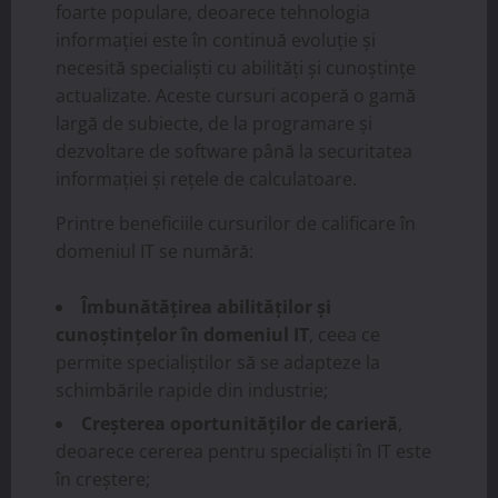
foarte populare, deoarece tehnologia
informației este în continuă evoluție și
necesită specialiști cu abilități și cunoștințe
actualizate. Aceste cursuri acoperă o gamă
largă de subiecte, de la programare și
dezvoltare de software până la securitatea
informației și rețele de calculatoare.
Printre beneficiile cursurilor de calificare în
domeniul IT se numără:
Îmbunătățirea abilităților și
cunoștințelor în domeniul IT
, ceea ce
permite specialiștilor să se adapteze la
schimbările rapide din industrie;
Creșterea oportunităților de carieră
,
deoarece cererea pentru specialiști în IT este
în creștere;