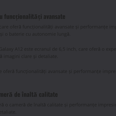
u funcționalități avansate
care oferă funcționalități avansate și performanțe im
 și o baterie cu autonomie lungă.
Galaxy A12 este ecranul de 6,5 inch, care oferă o exp
 imagini clare și detaliate.
 oferă funcționalități avansate și performanțe impres
meră de înaltă calitate
eră o cameră de înaltă calitate și performanțe impresi
taliate.