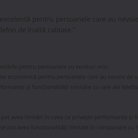
 excelentă pentru persoanele care au nevoie 
fon de înaltă calitate.”
cesibile pentru persoanele cu venituri mici.
iune economică pentru persoanele care au nevoie de u
rformanțe și funcționalități similare cu cele ale telefoa
 pot avea limitări în ceea ce privește performanța și fu
ine pot avea funcționalități limitate în comparație cu t