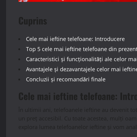
Cuprins
Cele mai ieftine telefoane: Introducere
Top 5 cele mai ieftine telefoane din prezen
Caracteristici și funcționalități ale celor ma
Avantajele și dezavantajele celor mai ieftin
Concluzii și recomandări finale
Cele mai ieftine telefoane: Int
În ultimii ani, telefoanele ieftine au devenit t
un preț accesibil. Cu toate acestea, mulți oame
explora lumea telefoanelor ieftine și vom analiz