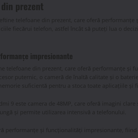
 din prezent
ieftine telefoane din prezent, care oferă performanțe ș
iciile fiecărui telefon, astfel încât să puteți lua o dec
erformanțe impresionante
ne telefoane din prezent, care oferă performanțe și fu
ocesor puternic, o cameră de înaltă calitate și o bat
emorie suficientă pentru a stoca toate aplicațiile și fi
edmi 9 este camera de 48MP, care oferă imagini clare 
gă și permite utilizarea intensivă a telefonului.
ră performanțe și funcționalități impresionante, fiind