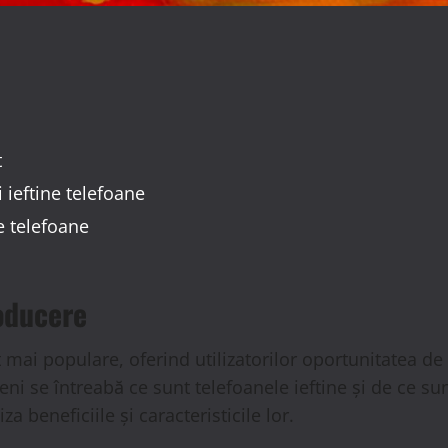
t
i ieftine telefoane
e telefoane
roducere
ot mai populare, oferind utilizatorilor oportunitatea de
ni se întreabă ce sunt telefoanele ieftine și de ce sun
a beneficiile și caracteristicile lor.