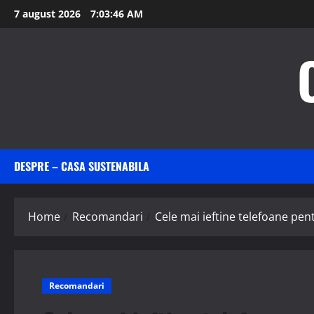
Skip
7 august 2026
7:03:47 AM
to
content
DESPRE – CASA SUSTENABILA
Home
Recomandari
Cele mai ieftine telefoane pent
Recomandari