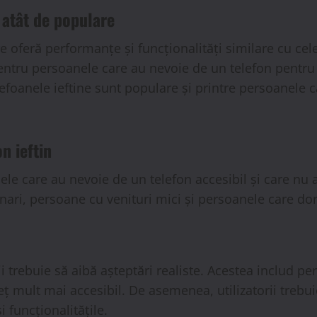
t atât de populare
e oferă performanțe și funcționalități similare cu cele 
pentru persoanele care au nevoie de un telefon pentru
lefoanele ieftine sunt populare și printre persoanele 
n ieftin
nele care au nevoie de un telefon accesibil și care n
onari, persoane cu venituri mici și persoanele care do
ii trebuie să aibă așteptări realiste. Acestea includ pe
reț mult mai accesibil. De asemenea, utilizatorii trebu
 funcționalitățile.