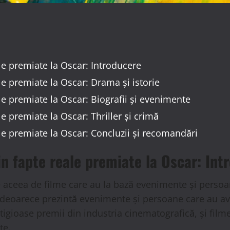
le premiate la Oscar: Introducere
le premiate la Oscar: Drama și istorie
le premiate la Oscar: Biografii și evenimente
e premiate la Oscar: Thriller și crimă
le premiate la Oscar: Concluzii și recomandări
in fapte reale premiate la Oscar: Int
ste aceea de filme care au la bază evenimente și perso
 deoarece prezintă evenimente și persoane care au avut
igioase premii din industria cinematografică, și filme
te.