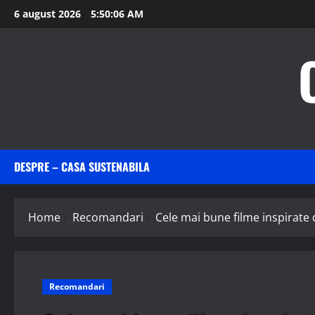
Skip
6 august 2026
5:50:08 AM
to
content
DESPRE – CASA SUSTENABILA
Home
Recomandari
Cele mai bune filme inspirate 
Recomandari