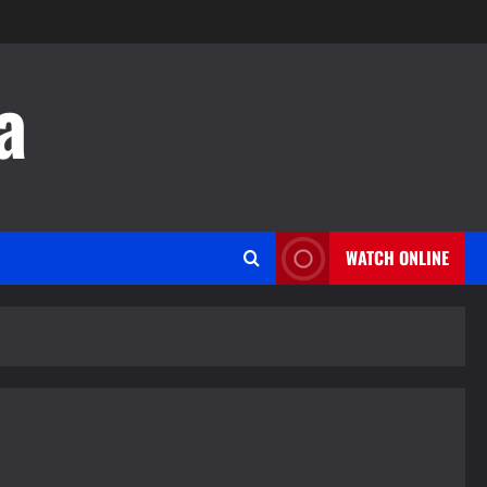
a
WATCH ONLINE