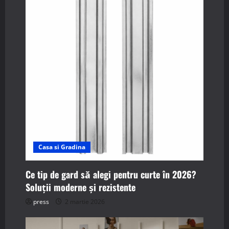
i
g
a
t
i
o
n
Casa si Gradina
Ce tip de gard să alegi pentru curte în 2026?
Soluții moderne și rezistente
press
2 martie 2026