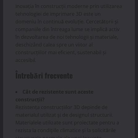
Inovația în construcții moderne prin utilizarea
tehnologiei de imprimare 3D este un
domeniu în continuă evoluție. Cercetătorii și
companiile din întreaga lume se implică activ
în dezvoltarea de noi tehnologii și materiale,
deschizând calea spre un viitor al
construcțiilor mai eficient, sustenabil și
accesibil.
Întrebări frecvente
Cât de rezistente sunt aceste
construcții?
Rezistența construcțiilor 3D depinde de
materialul utilizat și de designul structurii.
Materialele utilizate sunt proiectate pentru a
rezista la condițiile climatice și la solicitările
structurale normale ale unei locuințe.