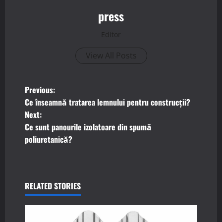
press
Editor
View All Posts
P
Previous:
Ce înseamnă tratarea lemnului pentru construcții?
o
Next:
Ce sunt panourile izolatoare din spumă
s
poliuretanică?
t
n
RELATED STORIES
a
v