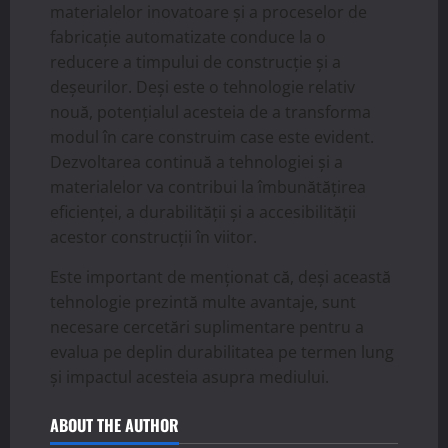
materialelor inovatoare și a proceselor de
fabricație automatizate conduce la o
reducere a timpului de construcție și a
deșeurilor. Deși este o tehnologie relativ
nouă, potențialul acesteia de a transforma
modul în care construim case este evident.
Dezvoltarea continuă a tehnologiei și a
materialelor va contribui la îmbunătățirea
eficienței, a durabilității și a accesibilității
acestor construcții în viitor.
Este important de menționat că, deși această
tehnologie prezintă multe avantaje, sunt
necesare cercetări suplimentare pentru a
evalua pe deplin durabilitatea pe termen lung
și impactul acesteia asupra mediului.
ABOUT THE AUTHOR