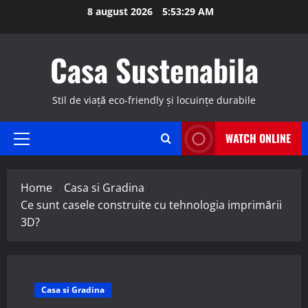
Skip
8 august 2026
5:53:30 AM
to
content
Casa Sustenabila
Stil de viață eco-friendly și locuințe durabile
WATCH ONLINE
Primary
Menu
Home
Casa si Gradina
Ce sunt casele construite cu tehnologia imprimării
3D?
Casa si Gradina