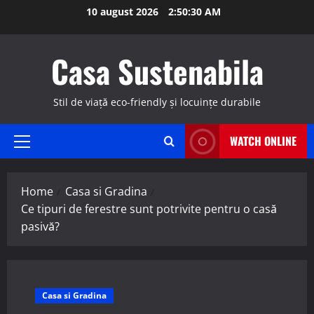
Skip
10 august 2026
2:50:31 AM
to
content
Casa Sustenabila
Stil de viață eco-friendly și locuințe durabile
WATCH ONLINE
Primary
Menu
Home
Casa si Gradina
Ce tipuri de ferestre sunt potrivite pentru o casă
pasivă?
Casa si Gradina