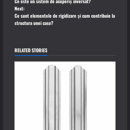
Ce este un sistem de acoperiș inversat?
o
Next:
Ce sunt elementele de rigidizare și cum contribuie la
s
structura unei case?
t
n
RELATED STORIES
a
v
i
g
a
t