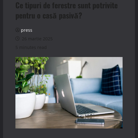
Ce tipuri de ferestre sunt potrivite
pentru o casă pasivă?
press
26 martie 2025
5 minutes read