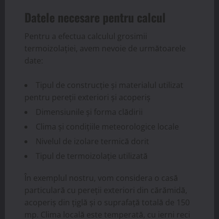
Datele necesare pentru calcul
Pentru a efectua calculul grosimii
termoizolației, avem nevoie de următoarele
date:
Tipul de construcție și materialul utilizat
pentru pereții exteriori și acoperiș
Dimensiunile și forma clădirii
Clima și condițiile meteorologice locale
Nivelul de izolare termică dorit
Tipul de termoizolație utilizată
În exemplul nostru, vom considera o casă
particulară cu pereții exteriori din cărămidă,
acoperiș din țiglă și o suprafață totală de 150
mp. Clima locală este temperată, cu ierni reci