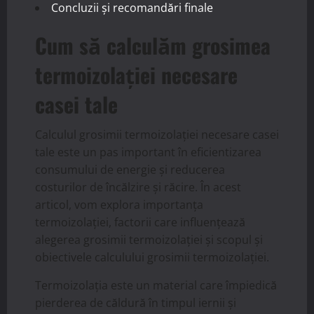
Concluzii și recomandări finale
Cum să calculăm grosimea
termoizolației necesare
casei tale
Calculul grosimii termoizolației necesare casei
tale este un pas important în eficientizarea
consumului de energie și reducerea
costurilor de încălzire și răcire. În acest
articol, vom explora importanța
termoizolației, factorii care influențează
alegerea grosimii termoizolației și scopul și
obiectivele calculului grosimii termoizolației.
Termoizolația este un material care împiedică
pierderea de căldură în timpul iernii și