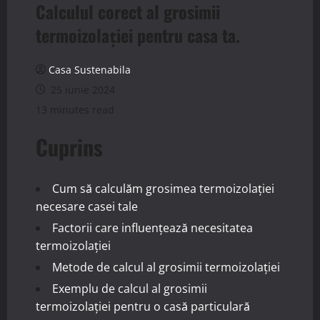
Calculul corect al grosimii
termoizolației pentru casa ta.
Casa Sustenabila
25 iunie 2024
13 minutes read
Cuprins
Cum să calculăm grosimea termoizolației
necesare casei tale
Factorii care influențează necesitatea
termoizolației
Metode de calcul al grosimii termoizolației
Exemplu de calcul al grosimii
termoizolației pentru o casă particulară