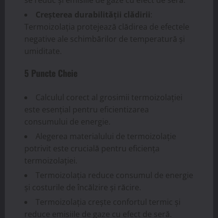
Creșterea durabilității clădirii
:
Termoizolația protejează clădirea de efectele
negative ale schimbărilor de temperatură și
umiditate.
5 Puncte Cheie
Calculul corect al grosimii termoizolației
este esențial pentru eficientizarea
consumului de energie.
Alegerea materialului de termoizolație
potrivit este crucială pentru eficiența
termoizolației.
Termoizolația reduce consumul de energie
și costurile de încălzire și răcire.
Termoizolația crește confortul termic și
reduce emisiile de gaze cu efect de seră.