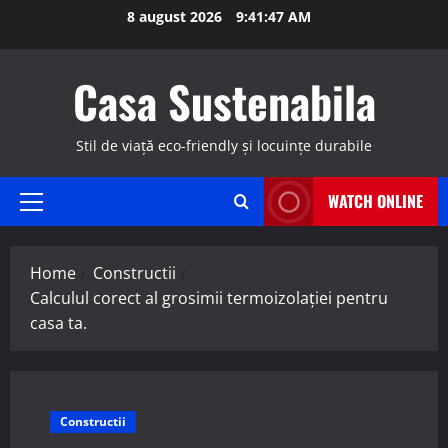
Skip
8 august 2026
9:41:49 AM
to
content
Casa Sustenabila
Stil de viață eco-friendly și locuințe durabile
WATCH ONLINE
Primary
Menu
Home
Constructii
Calculul corect al grosimii termoizolației pentru
casa ta.
Constructii