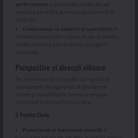
performanței
a panourilor solare de aer
pentru a identifica și rezolva problemele în
timp util.
Colaborarea cu experții și specialiștii
în
domeniul panourilor solare de aer și caselor
pasive pentru a obține sfaturi și sugestii
valoroase.
Perspective și direcții viitoare
De asemenea, ne așteptăm ca regulile și
standardele de siguranță să devină mai
stricte și mai eficiente, pentru a proteja
utilizatorii și mediul înconjurător.
5 Puncte Cheie
Proiectarea și instalarea corectă
a
panourilor solare de aer este esențială pentru