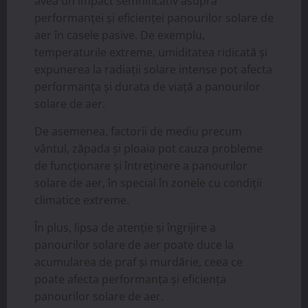
avea un impact semnificativ asupra
performanței și eficienței panourilor solare de
aer în casele pasive. De exemplu,
temperaturile extreme, umiditatea ridicată și
expunerea la radiații solare intense pot afecta
performanța și durata de viață a panourilor
solare de aer.
De asemenea, factorii de mediu precum
vântul, zăpada și ploaia pot cauza probleme
de funcționare și întreținere a panourilor
solare de aer, în special în zonele cu condiții
climatice extreme.
În plus, lipsa de atenție și îngrijire a
panourilor solare de aer poate duce la
acumularea de praf și murdărie, ceea ce
poate afecta performanța și eficiența
panourilor solare de aer.