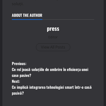
soluții.
ABOUT THE AUTHOR
press
Editor
View All Posts
P
Previous:
Ce rol joacă soluțiile de umbrire în eficiența unei
o
case pasive?
Next:
s
Ce implică integrarea tehnologiei smart într-o casă
t
pasivă?
n