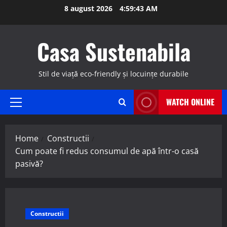
Skip
8 august 2026
4:59:44 AM
to
content
Casa Sustenabila
Stil de viață eco-friendly și locuințe durabile
WATCH ONLINE
Primary
Menu
Home
Constructii
Cum poate fi redus consumul de apă într-o casă
pasivă?
Constructii