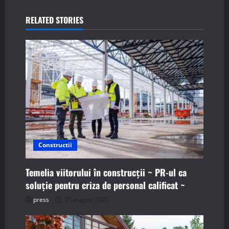
a
RELATED STORIES
v
i
g
a
t
i
Constructii
o
Temelia viitorului în construcții ~ PR-ul ca
soluție pentru criza de personal calificat ~
n
press
21 august 2025