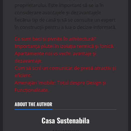
proprietarului. Este important să se ia în
considerare avantajele și dezavantajele
fiecărui tip de casă și să se consulte un expert
în construcții pentru a lua o decizie informată.
Ce sunt beci și pivnițe în arhitectură?
Importanța plutei în izolația termică și fonică.
Apartamente noi vs vechi: avantaje și
dezavantaje.
Cum să scrii un comunicat de presă atractiv și
eficient.
Amenajări Imobile: Totul despre Design și
Funcționalitate.
ABOUT THE AUTHOR
Casa Sustenabila