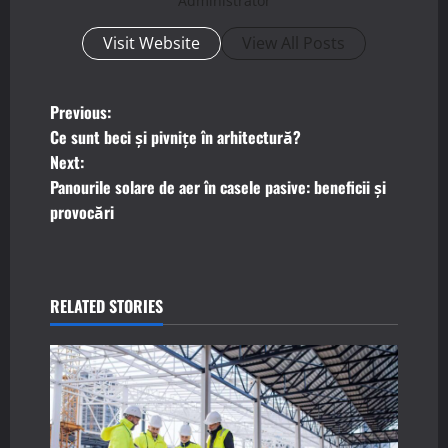
Administrator
Visit Website
View All Posts
P
Previous:
Ce sunt beci și pivnițe în arhitectură?
o
Next:
Panourile solare de aer în casele pasive: beneficii și
s
provocări
t
n
RELATED STORIES
a
v
i