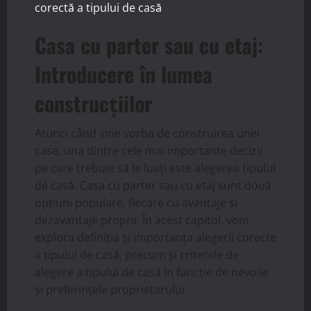
corectă a tipului de casă
Casa cu parter sau cu etaj:
Introducere în lumea
construcțiilor
Atunci când vine vorba de construirea unei
case, una dintre cele mai importante decizii
pe care trebuie să le luați este alegerea tipului
de casă. Casa cu parter sau cu etaj sunt două
opțiuni populare, fiecare cu avantaje și
dezavantaje proprii. În acest capitol, vom
explora definiția și importanța alegerii corecte
a tipului de casă, precum și criteriile de
alegere a tipului de casă în funcție de nevoile
și preferințele proprietarului.