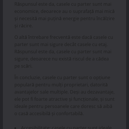
Răspunsul este da, casele cu parter sunt mai
economice, deoarece au o suprafață mai mică
și necesită mai puțină energie pentru încălzire
și răcire.
O altă întrebare frecventă este dacă casele cu
parter sunt mai sigure decât casele cu etaj.
Răspunsul este da, casele cu parter sunt mai
sigure, deoarece nu există riscul de a cădea
pe scări.
În concluzie, casele cu parter sunt o opțiune
populară pentru mulți proprietari, datorită
avantajelor sale multiple. Deși au dezavantaje,
ele pot fi foarte atractive și funcționale, și sunt
ideale pentru persoanele care doresc să aibă
o casă accesibilă și confortabilă.
Accesibilitate: casele cu parter sunt ideale