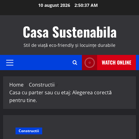
Skip
10 august 2026
2:50:38 AM
to
content
Casa Sustenabila
Stil de viață eco-friendly și locuințe durabile
WATCH ONLINE
Primary
Menu
Home
Constructii
Casa cu parter sau cu etaj: Alegerea corectă
pentru tine.
Constructii