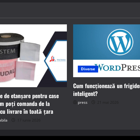
Diverse
Cum funcționează un frigide
inteligent?
le de etanșare pentru case
um poți comanda de la
press
21 mai 2026
u livrare în toată țara
bila
17 iunie 2026