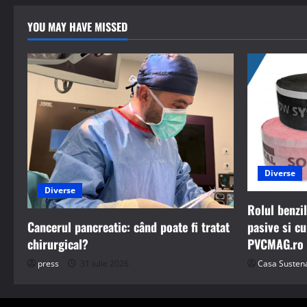
YOU MAY HAVE MISSED
Diverse
Diverse
Rolul benzi
pasive si c
Cancerul pancreatic: când poate fi tratat
PVCMAG.ro c
chirurgical?
Casa Sustena
press
31 iulie 2026