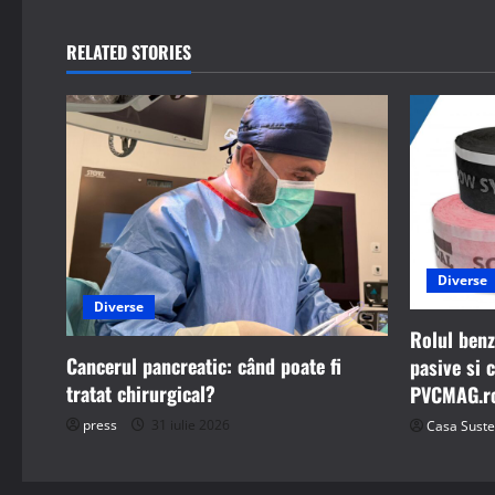
n
RELATED STORIES
a
v
i
g
a
Diverse
Diverse
t
Rolul benz
i
Cancerul pancreatic: când poate fi
pasive si 
tratat chirurgical?
PVCMAG.ro 
o
press
31 iulie 2026
Casa Suste
n