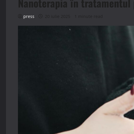
Nanoterapia în tratamentul 
press
20 iulie 2025
1 minute read