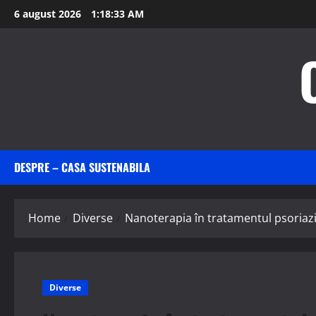
Skip
6 august 2026
1:18:33 AM
to
content
DESPRE – CASA SUSTENABILA
Home
Diverse
Nanoterapia în tratamentul psoriazi
Diverse