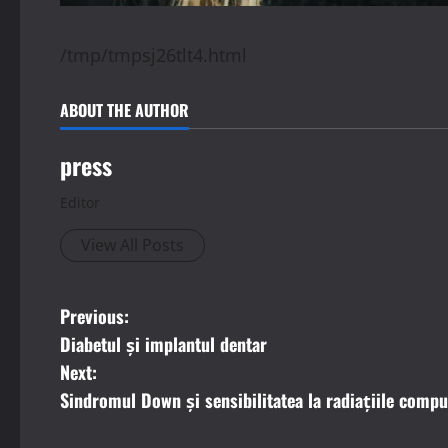
/tmp/tmpsj26tlt4.html
ABOUT THE AUTHOR
press
Editor
View All Posts
P
Previous:
Diabetul și implantul dentar
o
Next:
s
Sindromul Down și sensibilitatea la radiațiile comp
t