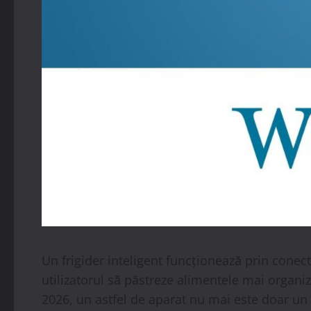
Un frigider inteligent funcționează prin conecta
utilizatorul să păstreze alimentele mai organiz
2026, un astfel de aparat nu mai este doar un 