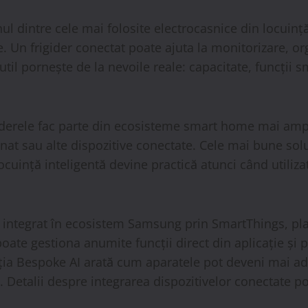
l dintre cele mai folosite electrocasnice din locuință. 
e. Un frigider conectat poate ajuta la monitorizare, org
il pornește de la nevoile reale: capacitate, funcții sm
igiderele fac parte din ecosisteme smart home mai amp
nat sau alte dispozitive conectate. Cele mai bune solu
ocuință inteligentă devine practică atunci când utiliza
fi integrat în ecosistem Samsung prin SmartThings, pl
l poate gestiona anumite funcții direct din aplicație ș
ția Bespoke AI arată cum aparatele pot deveni mai ada
 Detalii despre integrarea dispozitivelor conectate po