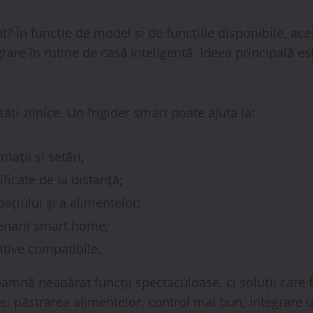
t? În funcție de model și de funcțiile disponibile, ac
grare în rutine de casă inteligentă. Ideea principală est
ități zilnice. Un frigider smart poate ajuta la:
ații și setări;
ficate de la distanță;
pațiului și a alimentelor;
cenarii smart home;
itive compatibile.
eamnă neapărat funcții spectaculoase, ci soluții care f
: păstrarea alimentelor, control mai bun, integrare uș