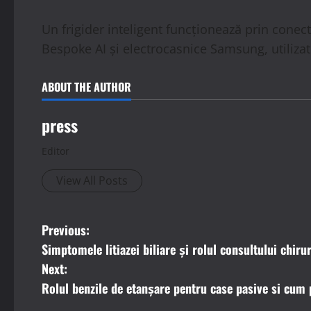
Un frigider inteligent funcționează prin conect
Bespoke AI și electrocasnice Samsung, utilizat
ABOUT THE AUTHOR
press
Editor
View All Posts
P
Previous:
Simptomele litiazei biliare și rolul consultului chiru
o
Next:
s
Rolul benzile de etanșare pentru case pasive si cum