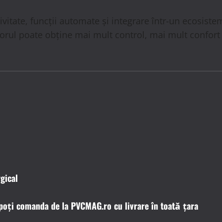
ivitate, funcții automate și integrare într-un ecosist
orul poate obține mai mult control, mai mult confort 
rgical
 poți comanda de la PVCMAG.ro cu livrare în toată țara