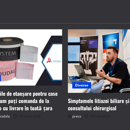
Diverse
ile de etanșare pentru case
Simptomele litiazei biliare și
cum poți comanda de la
consultului chirurgical
cu livrare în toată țara
press
10 mai 2026
nabila
17 iunie 2026