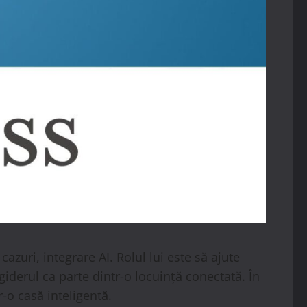
azuri, integrare AI. Rolul lui este să ajute
giderul ca parte dintr-o locuință conectată. În
-o casă inteligentă.