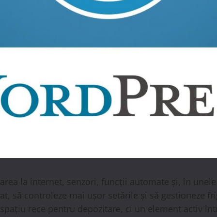
rea la internet, senzori, funcții automate și, în unele c
at, să controleze mai ușor setările și să gestioneze fri
spațiu rece pentru depozitare, ci un element activ într