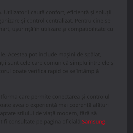
Utilizatorii caută confort, eficiență și soluții
anizare și control centralizat. Pentru cine se
art, ușurință în utilizare și compatibilitate cu
le. Acestea pot include mașini de spălat,
ții sunt cele care comunică simplu între ele și
torul poate verifica rapid ce se întâmplă
atforma care permite conectarea și controlul
i poate avea o experiență mai coerentă alături
ptate stilului de viață modern, fără să
t fi consultate pe pagina oficială
Samsung