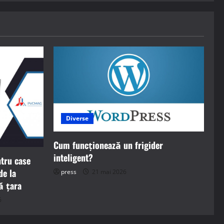
Diverse
Cum funcționează un frigider
inteligent?
ntru case
de la
press
21 mai 2026
ă țara
6