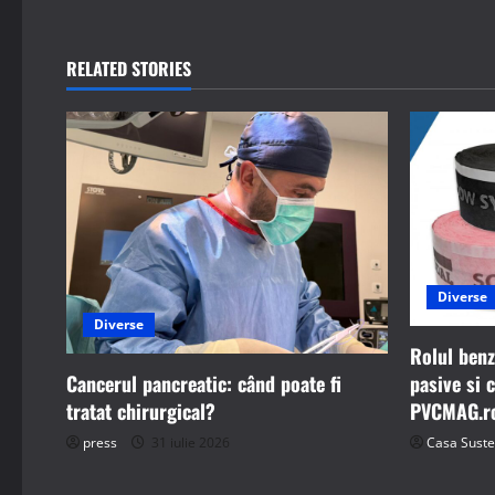
t
n
RELATED STORIES
a
v
i
g
a
Diverse
Diverse
t
Rolul benz
i
Cancerul pancreatic: când poate fi
pasive si 
tratat chirurgical?
PVCMAG.ro 
o
press
31 iulie 2026
Casa Suste
n