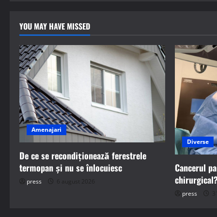
YOU MAY HAVE MISSED
Amenajari
Diverse
De ce se recondiționează ferestrele
termopan și nu se înlocuiesc
Cancerul pan
chirurgical
press
6 august 2026
press
31