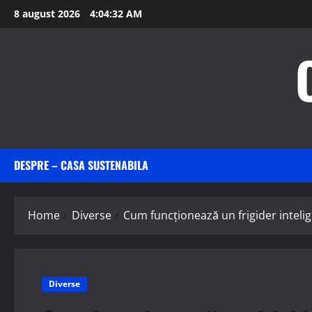
Skip
8 august 2026
4:04:33 AM
to
content
DESPRE – CASA SUSTENABILA
Home
Diverse
Cum funcționează un frigider inteli
Diverse