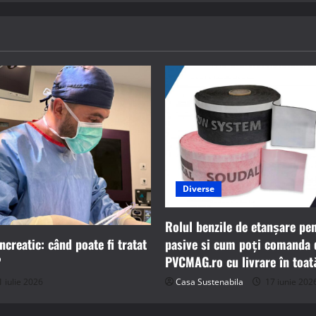
Diverse
Rolul benzile de etanșare pe
pasive si cum poți comanda 
creatic: când poate fi tratat
PVCMAG.ro cu livrare în toat
?
Casa Sustenabila
17 iunie 202
 iulie 2026