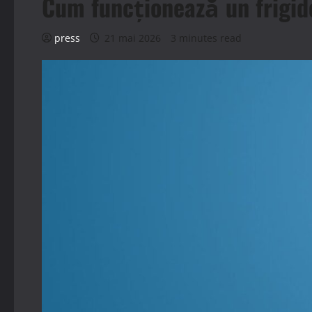
Cum funcționează un frigide
press
21 mai 2026
3 minutes read