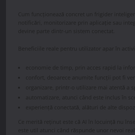
Cum funcționează concret un frigider inteligen
notificări, monitorizare prin aplicație sau inte
devine parte dintr-un sistem conectat.
Beneficiile reale pentru utilizator apar în activ
economie de timp, prin acces rapid la inform
confort, deoarece anumite funcții pot fi veri
organizare, printr-o utilizare mai atentă a s
automatizare, atunci când este inclus în s
experiență conectată, alături de alte dispoz
Ce merită reținut este că AI în locuință nu îns
este util atunci când răspunde unor nevoi reale