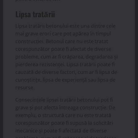
Lipsa tratării
Lipsa tratării betonului este una dintre cele
mai grave erori care pot apărea în timpul
construcției. Betonul care nu este tratat
corespunzător poate fi afectat de diverse
probleme, cum ar fi crăparea, degradarea și
pierderea rezistenței. Lipsa tratării poate fi
cauzată de diverse factori, cum ar fi lipsa de
cunoștințe, lipsa de experiență sau lipsa de
resurse.
Consecințele lipsei tratării betonului pot fi
grave și pot afecta întreaga construcție. De
exemplu, o structură care nu este tratată
corespunzător poate fi supusă la solicitări
mecanice și poate fi afectată de diverse