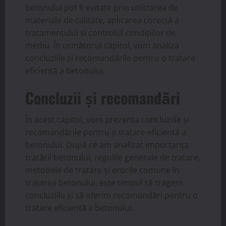
betonului pot fi evitate prin utilizarea de
materiale de calitate, aplicarea corectă a
tratamentului și controlul condițiilor de
mediu. În următorul capitol, vom analiza
concluziile și recomandările pentru o tratare
eficientă a betonului.
Concluzii și recomandări
În acest capitol, vom prezenta concluziile și
recomandările pentru o tratare eficientă a
betonului. După ce am analizat importanța
tratării betonului, regulile generale de tratare,
metodele de tratare și erorile comune în
tratarea betonului, este timpul să tragem
concluziile și să oferim recomandări pentru o
tratare eficientă a betonului.