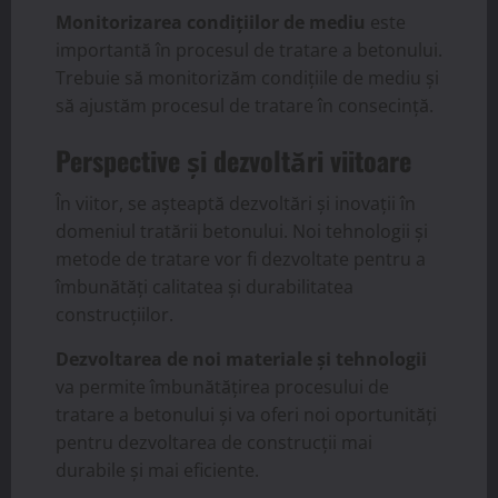
Monitorizarea condițiilor de mediu
este
importantă în procesul de tratare a betonului.
Trebuie să monitorizăm condițiile de mediu și
să ajustăm procesul de tratare în consecință.
Perspective și dezvoltări viitoare
În viitor, se așteaptă dezvoltări și inovații în
domeniul tratării betonului. Noi tehnologii și
metode de tratare vor fi dezvoltate pentru a
îmbunătăți calitatea și durabilitatea
construcțiilor.
Dezvoltarea de noi materiale și tehnologii
va permite îmbunătățirea procesului de
tratare a betonului și va oferi noi oportunități
pentru dezvoltarea de construcții mai
durabile și mai eficiente.