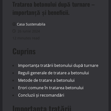
Tratarea betonului după turnare –
importanță și beneficii.
Casa Sustenabila
26 iunie 2024
12 minutes read
Cuprins
Importanța tratării betonului după turnare
Reguli generale de tratare a betonului
Metode de tratare a betonului
Erori comune în tratarea betonului
Concluzii și recomandări
Importanța tratării