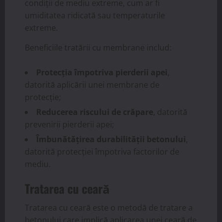
condiții de mediu extreme, cum ar fi
umiditatea ridicată sau temperaturile
extreme.
Beneficiile tratării cu membrane includ:
Protecția împotriva pierderii apei
,
datorită aplicării unei membrane de
protecție;
Reducerea riscului de crăpare
, datorită
prevenirii pierderii apei;
Îmbunătățirea durabilității betonului
,
datorită protecției împotriva factorilor de
mediu.
Tratarea cu ceară
Tratarea cu ceară este o metodă de tratare a
betonului care implică aplicarea unei ceară de