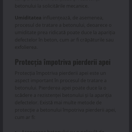
betonului la solicitările mecanice.
Umiditatea
influențează, de asemenea,
procesul de tratare a betonului, deoarece o
umiditate prea ridicată poate duce la apariția
defectelor în beton, cum ar fi crăpăturile sau
exfolierea.
Protecția împotriva pierderii apei
Protecția împotriva pierderii apei este un
aspect important în procesul de tratare a
betonului. Pierderea apei poate duce la o
scădere a rezistenței betonului și la apariția
defectelor. Există mai multe metode de
protecție a betonului împotriva pierderii apei,
cum ar fi: