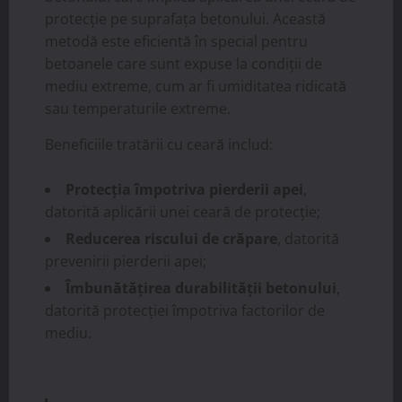
protecție pe suprafața betonului. Această
metodă este eficientă în special pentru
betoanele care sunt expuse la condiții de
mediu extreme, cum ar fi umiditatea ridicată
sau temperaturile extreme.
Beneficiile tratării cu ceară includ:
Protecția împotriva pierderii apei
,
datorită aplicării unei ceară de protecție;
Reducerea riscului de crăpare
, datorită
prevenirii pierderii apei;
Îmbunătățirea durabilității betonului
,
datorită protecției împotriva factorilor de
mediu.