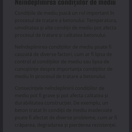
Neîndeplinirea condițiilor de mediu
Condițiile de mediu joacă un rol important în
procesul de tratare a betonului. Temperatura,
umiditatea și alte condiții de mediu pot afecta
procesul de tratare și calitatea betonului.
Neîndeplinirea condițiilor de mediu poate fi
cauzată de diverse factori, cum ar fi lipsa de
control al condițiilor de mediu sau lipsa de
cunoștințe despre importanța condițiilor de
mediu în procesul de tratare a betonului.
Consecințele neîndeplinirii condițiilor de
mediu pot fi grave și pot afecta calitatea și
durabilitatea construcției. De exemplu, un
beton tratat în condiții de mediu inadecvate
poate fi afectat de diverse probleme, cum ar fi
crăparea, degradarea și pierderea rezistenței.