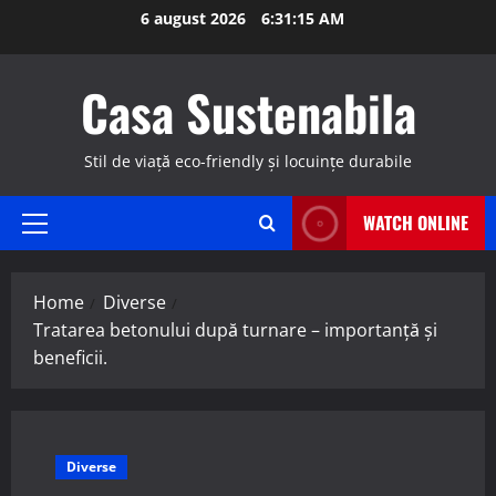
Skip
6 august 2026
6:31:16 AM
to
content
Casa Sustenabila
Stil de viață eco-friendly și locuințe durabile
WATCH ONLINE
Primary
Menu
Home
Diverse
Tratarea betonului după turnare – importanță și
beneficii.
Diverse