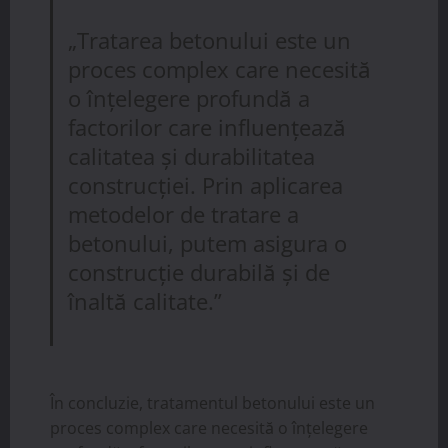
„Tratarea betonului este un
proces complex care necesită
o înțelegere profundă a
factorilor care influențează
calitatea și durabilitatea
construcției. Prin aplicarea
metodelor de tratare a
betonului, putem asigura o
construcție durabilă și de
înaltă calitate.”
În concluzie, tratamentul betonului este un
proces complex care necesită o înțelegere