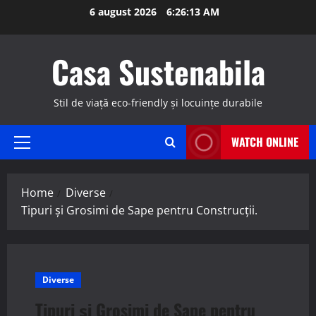
Skip
6 august 2026
6:26:14 AM
to
content
Casa Sustenabila
Stil de viață eco-friendly și locuințe durabile
WATCH ONLINE
Primary
Menu
Home
Diverse
Tipuri și Grosimi de Sape pentru Construcții.
Diverse
Tipuri și Grosimi de Sape pentru