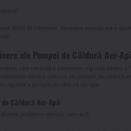
reținut?
te dificil de întreținut, deoarece aceasta are o dura
nală.
ținere ale Pompei de Căldură Aer-Ap
plex care necesită o întreținere regulată pentru a fu
e problemele tehnice comune ale pompei de căldură ae
nerii regulate a pompei de căldură aer-apă.
i de Căldură Aer-Apă
iverse probleme tehnice, cum ar fi: