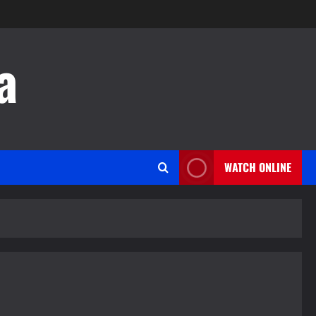
a
WATCH ONLINE