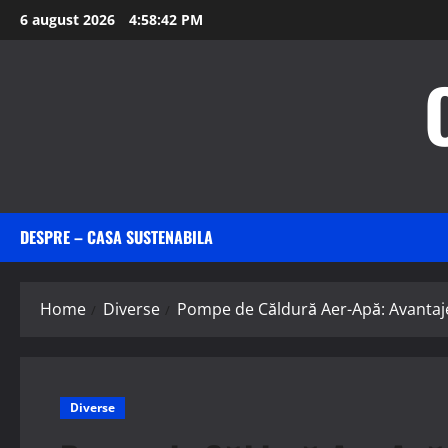
Skip
6 august 2026
4:58:43 PM
to
content
DESPRE – CASA SUSTENABILA
Home
Diverse
Pompe de Căldură Aer-Apă: Avantaje
Diverse