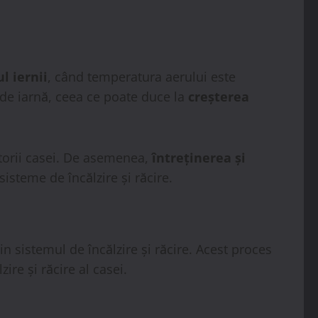
l iernii
, când temperatura aerului este
 de iarnă, ceea ce poate duce la
creșterea
torii casei. De asemenea,
întreținerea și
isteme de încălzire și răcire.
in sistemul de încălzire și răcire. Acest proces
ire și răcire al casei.