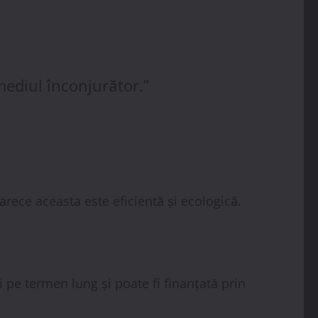
mediul înconjurător.”
rece aceasta este eficientă și ecologică.
e termen lung și poate fi finanțată prin