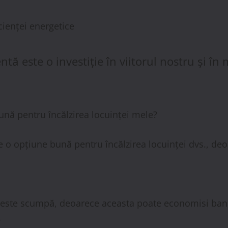
cienței energetice
ă este o investiție în viitorul nostru și în 
nă pentru încălzirea locuinței mele?
o opțiune bună pentru încălzirea locuinței dvs., deoa
ste scumpă, deoarece aceasta poate economisi bani p
.