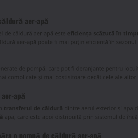
 căldură aer-apă
ei de căldură aer-apă este
eficiența scăzută în timpu
dură aer-apă poate fi mai puțin eficientă în sezonul
nerate de pompă, care pot fi deranjante pentru locui
 complicate și mai costisitoare decât cele ale altor s
 aer-apă
in
transferul de căldură
dintre aerul exterior și apa d
că
apa, care este apoi distribuită prin sistemul de încălz
mpăra o pompă de căldură aer-apă