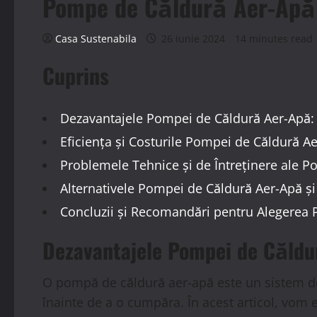
Pompe de Căldură Aer-Apă: 
Casa Sustenabila
26 iunie 2024
14 minutes read
Cuprins
Dezavantajele Pompei de Căldură Aer-Apă: C
Eficiența și Costurile Pompei de Căldură A
Problemele Tehnice și de Întreținere ale 
Alternativele Pompei de Căldură Aer-Apă și 
Concluzii și Recomandări pentru Alegerea 
Dezavantajele Pompei de Căldur
O pompă de căldură aer-apă este un sistem de î
înainte de a o cumpăra. În acest articol, vom e