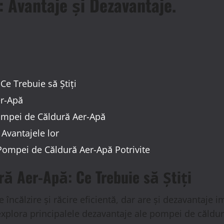
Avantaje și Dezavantaje.
e Trebuie să Știți
er-Apă
Pompei de Căldură Aer-Apă
Avantajele lor
Pompei de Căldură Aer-Apă Potrivite
ă Aer-Apă: Ce Trebuie să Știți
ncălzire și răcire eficientă, dar are și dezavantaje i
xplora principalele dezavantaje ale pompei de căldură 