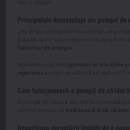
face o alegere.
Principalele dezavantaje ale pompei de
Una dintre principalele dezavantaje ale pomp
scăzută. Acest lucru înseamnă că pompă de căl
facturilor de energie
.
Altă dezavantaj este
zgomotul și vibrațiile
ge
repararea
pompei de căldură aer-apă pot fi mai
Cum funcționează o pompă de căldură
O pompă de căldură aer-apă funcționează pr
permite pompei să
încălzească și să răceas
Importanța cercetării înainte de a cu