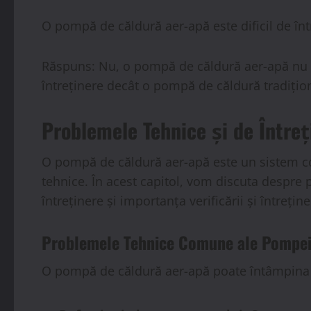
O pompă de căldură aer-apă este dificil de înt
Răspuns: Nu, o pompă de căldură aer-apă nu es
întreținere decât o pompă de căldură tradițio
Problemele Tehnice și de Între
O pompă de căldură aer-apă este un sistem com
tehnice. În acest capitol, vom discuta despr
întreținere și importanța verificării și întreți
Problemele Tehnice Comune ale Pompe
O pompă de căldură aer-apă poate întâmpina d