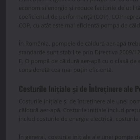
economisi energie și reduce facturile de utili
coeficientul de performanță (COP). COP reprez
COP, cu atât este mai eficientă pompa de căld
În România, pompele de căldură aer-apă trebu
standarde sunt stabilite prin Directiva 2009/125
E. O pompă de căldură aer-apă cu o clasă de ef
considerată cea mai puțin eficientă.
Costurile Inițiale și de Întreținere al
Costurile inițiale și de întreținere ale unei
căldură aer-apă. Costurile inițiale includ prețu
includ costurile de energie electrică, costurile
În general, costurile inițiale ale unei pompe 