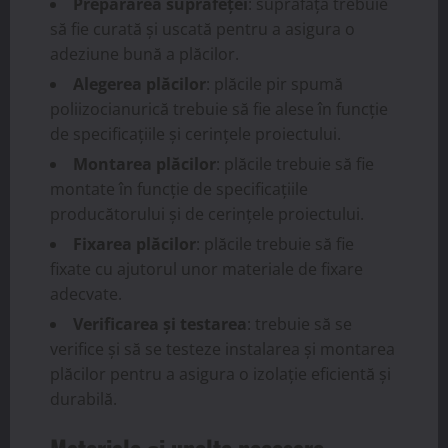
Prepararea suprafeței
: suprafața trebuie
să fie curată și uscată pentru a asigura o
adeziune bună a plăcilor.
Alegerea plăcilor
: plăcile pir spumă
poliizocianurică trebuie să fie alese în funcție
de specificațiile și cerințele proiectului.
Montarea plăcilor
: plăcile trebuie să fie
montate în funcție de specificațiile
producătorului și de cerințele proiectului.
Fixarea plăcilor
: plăcile trebuie să fie
fixate cu ajutorul unor materiale de fixare
adecvate.
Verificarea și testarea
: trebuie să se
verifice și să se testeze instalarea și montarea
plăcilor pentru a asigura o izolație eficientă și
durabilă.
Materiale și unelte necesare