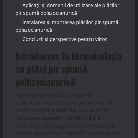
Aplicații și domenii de utilizare ale plăcilor
pir spumă poliizocianurică
Instalarea și montarea plăcilor pir spumă
poliizocianurică
Concluzii și perspective pentru viitor
Introducere în termoizolația
cu plăci pir spumă
poliizocianurică
Termoizolația cu plăci pir spumă
poliizocianurică este o metodă eficientă de
izolare termică a clădirilor, care permite
reducerea pierderilor de căldură și a
consumului de energie. Această metodă de
izolare termică este utilizată în construcții noi