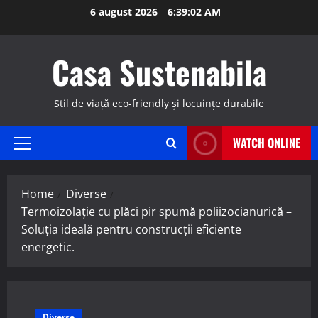
Skip
6 august 2026
6:39:03 AM
to
content
Casa Sustenabila
Stil de viață eco-friendly și locuințe durabile
WATCH ONLINE
Primary
Menu
Home
Diverse
Termoizolație cu plăci pir spumă poliizocianurică –
Soluția ideală pentru construcții eficiente
energetic.
Diverse