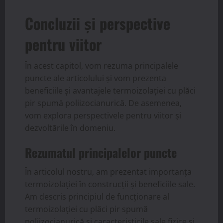
Concluzii și perspective
pentru viitor
În acest capitol, vom rezuma principalele
puncte ale articolului și vom prezenta
beneficiile și avantajele termoizolației cu plăci
pir spumă poliizocianurică. De asemenea,
vom explora perspectivele pentru viitor și
dezvoltările în domeniu.
Rezumatul principalelor puncte
În articolul nostru, am prezentat importanța
termoizolației în construcții și beneficiile sale.
Am descris principiul de funcționare al
termoizolației cu plăci pir spumă
poliizocianurică și caracteristicile sale fizice și