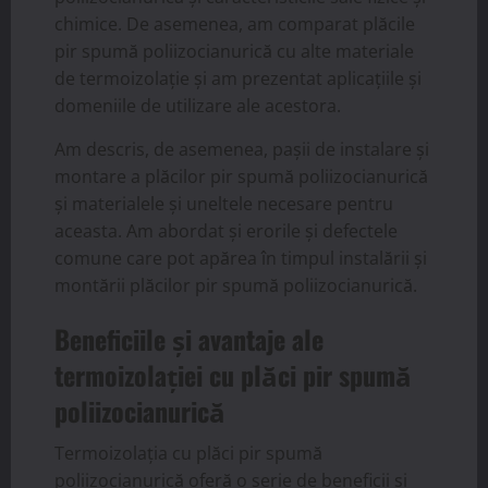
chimice. De asemenea, am comparat plăcile
pir spumă poliizocianurică cu alte materiale
de termoizolație și am prezentat aplicațiile și
domeniile de utilizare ale acestora.
Am descris, de asemenea, pașii de instalare și
montare a plăcilor pir spumă poliizocianurică
și materialele și uneltele necesare pentru
aceasta. Am abordat și erorile și defectele
comune care pot apărea în timpul instalării și
montării plăcilor pir spumă poliizocianurică.
Beneficiile și avantaje ale
termoizolației cu plăci pir spumă
poliizocianurică
Termoizolația cu plăci pir spumă
poliizocianurică oferă o serie de beneficii și