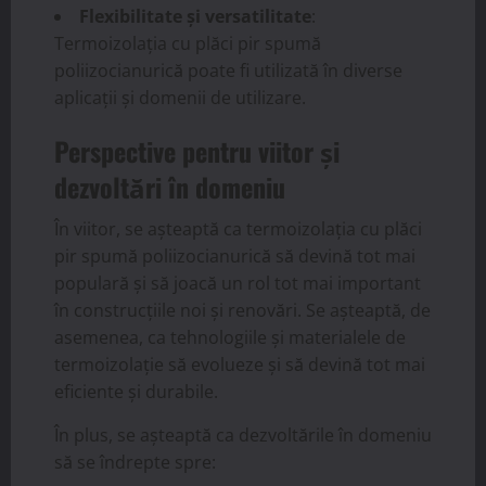
Flexibilitate și versatilitate
:
Termoizolația cu plăci pir spumă
poliizocianurică poate fi utilizată în diverse
aplicații și domenii de utilizare.
Perspective pentru viitor și
dezvoltări în domeniu
În viitor, se așteaptă ca termoizolația cu plăci
pir spumă poliizocianurică să devină tot mai
populară și să joacă un rol tot mai important
în construcțiile noi și renovări. Se așteaptă, de
asemenea, ca tehnologiile și materialele de
termoizolație să evolueze și să devină tot mai
eficiente și durabile.
În plus, se așteaptă ca dezvoltările în domeniu
să se îndrepte spre: