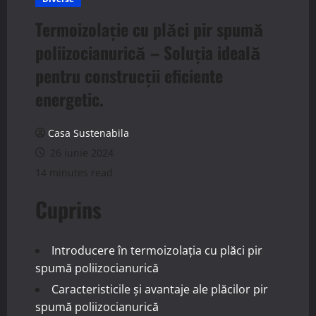
Termoizolație cu plăci pir spumă
poliizocianurică – Soluția ideală
pentru construcții eficiente
energetic.
Casa Sustenabila
26 iunie 2024
14 minutes read
Cuprins
Introducere în termoizolația cu plăci pir
spumă poliizocianurică
Caracteristicile și avantaje ale plăcilor pir
spumă poliizocianurică