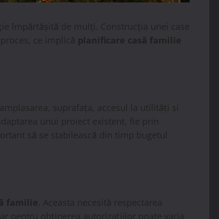
biție împărtășită de mulți. Construcția unei case
 proces, ce implică
planificare casă familie
amplasarea, suprafața, accesul la utilități și
daptarea unui proiect existent, fie prin
portant să se stabilească din timp bugetul
ă familie
. Aceasta necesită respectarea
r pentru obținerea autorizațiilor poate varia