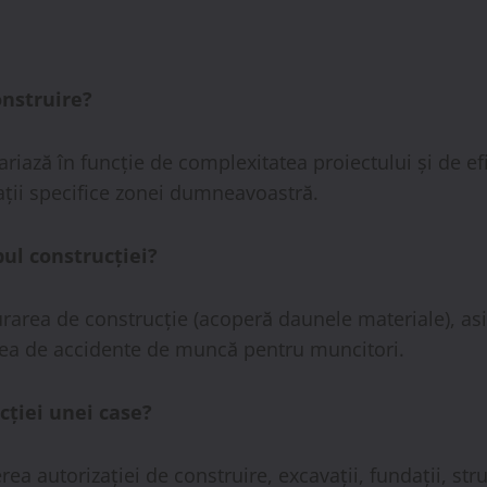
onstruire?
variază în funcție de complexitatea proiectului și de e
ații specifice zonei dumneavoastră.
pul construcției?
gurarea de construcție (acoperă daunele materiale), a
area de accidente de muncă pentru muncitori.
cției unei case?
ea autorizației de construire, excavații, fundații, struc