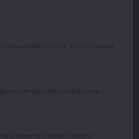
ficiența autorităților locale. Este recomandat
sigurarea de răspundere civilă (acoperă
tura, acoperiș, instalații, finisaje și