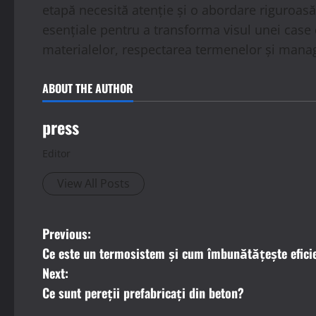
etapă necesită atenție și o abordare riguroasă.
esențiale pentru a transforma visul unei case 
materialelor, respectarea termenelor și manag
ABOUT THE AUTHOR
press
Editor
View All Posts
P
Previous:
Ce este un termosistem și cum îmbunătățește efici
o
Next:
s
Ce sunt pereții prefabricați din beton?