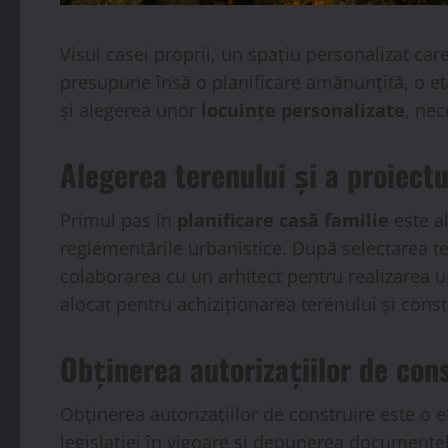
Visul casei proprii, un spațiu personalizat care
presupune însă o planificare amănunțită, o eta
și alegerea unor
locuințe personalizate
, nec
Alegerea terenului și a proiectu
Primul pas în
planificare casă familie
este al
reglementările urbanistice. După selectarea ter
colaborarea cu un arhitect pentru realizarea 
alocat pentru achiziționarea terenului și const
Obținerea autorizațiilor de con
Obținerea autorizațiilor de construire este o
legislației în vigoare și depunerea documentel