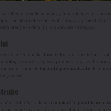
 să reflecte nevoile și aspirațiile familiei, este o am
pă crucială pentru succesul întregului proiect. Acest
esită atenție la detalii și o abordare strategică.
lui
egerea terenului. Factorii de luat în considerare sunt 
enului, urmează alegerea proiectului casei, fie prin a
unui proiect unic de
locuințe personalizate
. Este im
rucția casei.
struire
 etapă esențială și adesea complexă în
planificare cas
or necesare la autoritățile competente. Timpul necesa