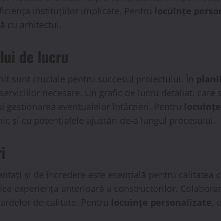
iciența instituțiilor implicate. Pentru
locuințe perso
ă cu arhitectul.
lui de lucru
init sunt cruciale pentru succesul proiectului. În
plani
erviciilor necesare. Un grafic de lucru detaliat, care
și gestionarea eventualelor întârzieri. Pentru
locuințe
c și cu potențialele ajustări de-a lungul procesului.
i
tați și de încredere este esențială pentru calitatea c
fice experiența anterioară a constructorilor. Colabora
ardelor de calitate. Pentru
locuințe personalizate
, 