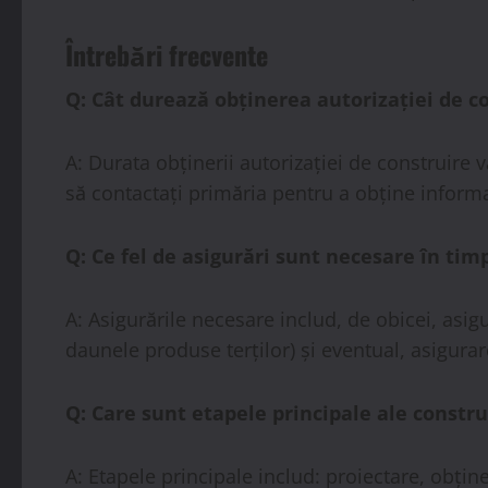
Întrebări frecvente
Q: Cât durează obținerea autorizației de c
A: Durata obținerii autorizației de construire 
să contactați primăria pentru a obține inform
Q: Ce fel de asigurări sunt necesare în tim
A: Asigurările necesare includ, de obicei, asi
daunele produse terților) și eventual, asigur
Q: Care sunt etapele principale ale constru
A: Etapele principale includ: proiectare, obținer