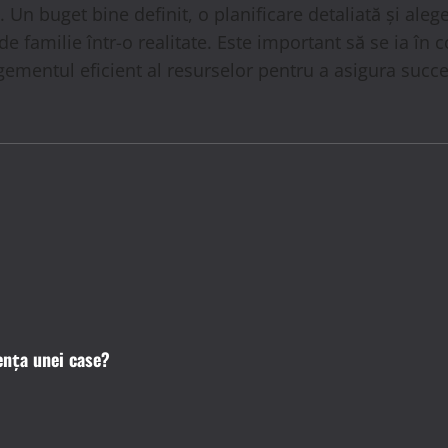
 Un buget bine definit, o planificare detaliată și ale
de familie într-o realitate. Este important să se ia î
ementul eficient al resurselor pentru a asigura succe
ența unei case?