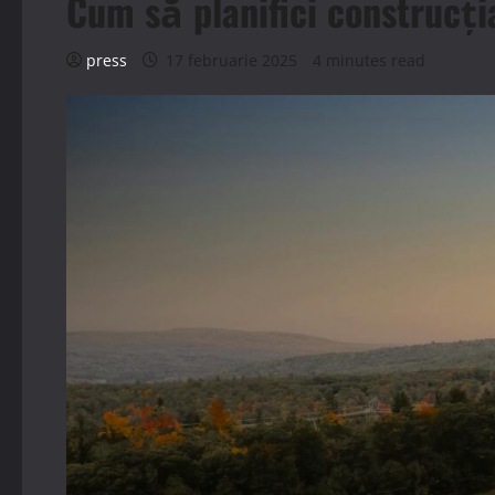
Cum să planifici construcți
press
17 februarie 2025
4 minutes read