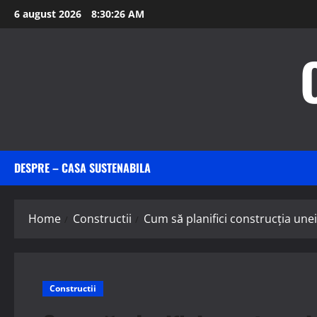
Skip
6 august 2026
8:30:28 AM
to
content
DESPRE – CASA SUSTENABILA
Home
Constructii
Cum să planifici construcția unei
Constructii