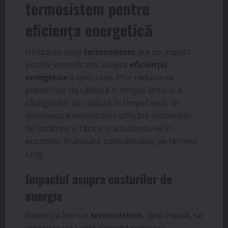
termosistem pentru
eficiența energetică
Utilizarea unui
termosistem
are un impact
pozitiv semnificativ asupra
eficienței
energetice
a unei case. Prin reducerea
pierderilor de căldură în timpul iernii și a
câștigurilor de căldură în timpul verii, se
diminuează necesitatea utilizării sistemelor
de încălzire și răcire, traducându-se în
economii financiare considerabile pe termen
lung.
Impactul asupra costurilor de
energie
Investiția într-un
termosistem
, deși inițială, se
amortizează rapid datorită reducerii