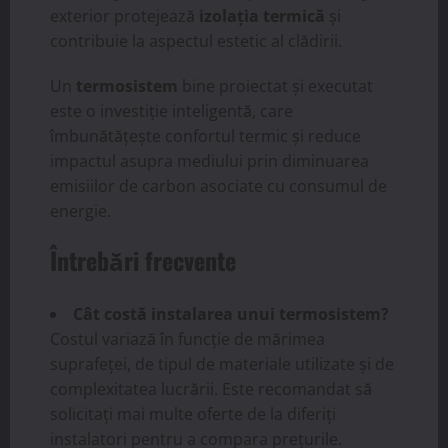
exterior protejează
izolația termică
și
contribuie la aspectul estetic al clădirii.
Un
termosistem
bine proiectat și executat
este o investiție inteligentă, care
îmbunătățește confortul termic și reduce
impactul asupra mediului prin diminuarea
emisiilor de carbon asociate cu consumul de
energie.
Întrebări frecvente
Cât costă instalarea unui termosistem?
Costul variază în funcție de mărimea
suprafeței, de tipul de materiale utilizate și de
complexitatea lucrării. Este recomandat să
solicitați mai multe oferte de la diferiți
instalatori pentru a compara prețurile.