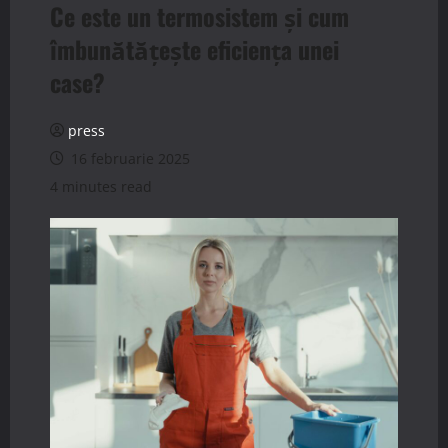
Ce este un termosistem și cum
îmbunătățește eficiența unei
case?
press
16 februarie 2025
4 minutes read