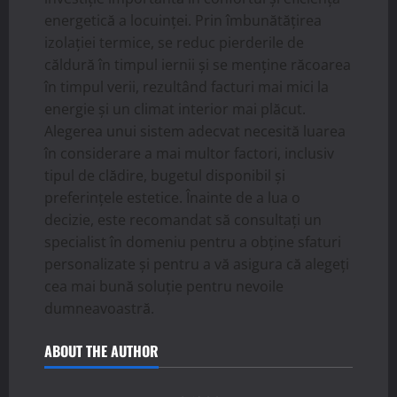
energetică a locuinței. Prin îmbunătățirea
izolației termice, se reduc pierderile de
căldură în timpul iernii și se menține răcoarea
în timpul verii, rezultând facturi mai mici la
energie și un climat interior mai plăcut.
Alegerea unui sistem adecvat necesită luarea
în considerare a mai multor factori, inclusiv
tipul de clădire, bugetul disponibil și
preferințele estetice. Înainte de a lua o
decizie, este recomandat să consultați un
specialist în domeniu pentru a obține sfaturi
personalizate și pentru a vă asigura că alegeți
cea mai bună soluție pentru nevoile
dumneavoastră.
ABOUT THE AUTHOR