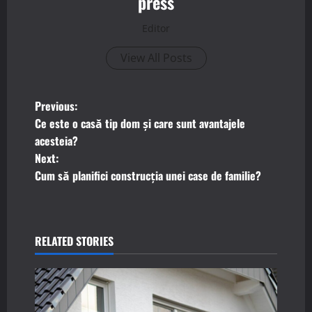
press
Editor
View All Posts
P
Previous:
Ce este o casă tip dom și care sunt avantajele
o
acesteia?
Next:
s
Cum să planifici construcția unei case de familie?
t
n
RELATED STORIES
a
v