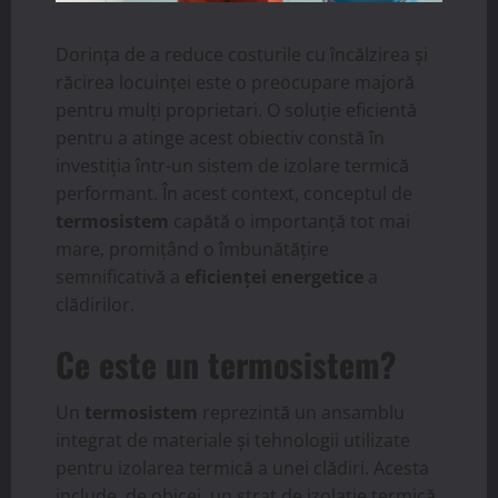
Dorința de a reduce costurile cu încălzirea și
răcirea locuinței este o preocupare majoră
pentru mulți proprietari. O soluție eficientă
pentru a atinge acest obiectiv constă în
investiția într-un sistem de izolare termică
performant. În acest context, conceptul de
termosistem
capătă o importanță tot mai
mare, promițând o îmbunătățire
semnificativă a
eficienței energetice
a
clădirilor.
Ce este un termosistem?
Un
termosistem
reprezintă un ansamblu
integrat de materiale și tehnologii utilizate
pentru izolarea termică a unei clădiri. Acesta
include, de obicei, un strat de izolație termică,