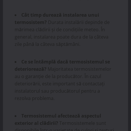
Cât timp durează instalarea unui
termosistem?
Durata instalării depinde de
mărimea clădirii și de condițiile meteo. În
general, instalarea poate dura de la câteva
zile până la câteva săptămâni.
Ce se întâmplă dacă termosistemul se
deteriorează?
Majoritatea termosistemelor
au o garanție de la producător. În cazul
deteriorării, este important să contactați
instalatorul sau producătorul pentru a
rezolva problema.
Termosistemul afectează aspectul
exterior al clădirii?
Termosistemele sunt
disponibile într-o varietate de culori și texturi,