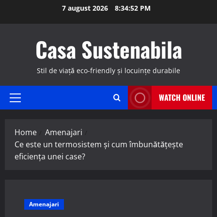
Skip
7 august 2026
8:34:53 PM
to
content
Casa Sustenabila
Stil de viață eco-friendly și locuințe durabile
WATCH ONLINE
Primary
Menu
Home
Amenajari
Ce este un termosistem și cum îmbunătățește
eficiența unei case?
Amenajari