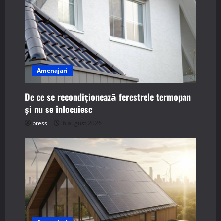
i
g
a
t
Amenajari
i
De ce se recondiționează ferestrele termopan
o
și nu se înlocuiesc
n
press
6 august 2026