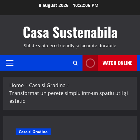
Skip
8 august 2026
10:22:07 PM
to
content
Casa Sustenabila
Stil de viață eco-friendly și locuințe durabile
WATCH ONLINE
Primary
Menu
Home
Casa si Gradina
Transformat un perete simplu într-un spațiu util și
estetic
Casa si Gradina