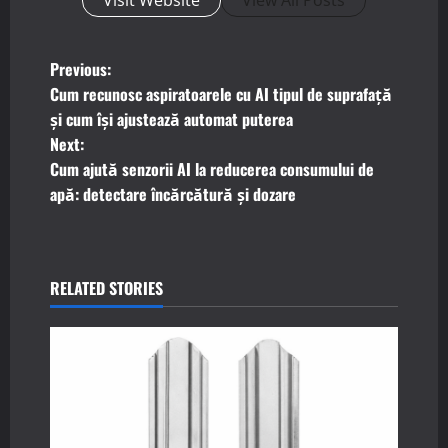
P
Previous:
Cum recunosc aspiratoarele cu AI tipul de suprafață
o
și cum își ajustează automat puterea
Next:
s
Cum ajută senzorii AI la reducerea consumului de
t
apă: detectare încărcătură și dozare
n
a
RELATED STORIES
v
i
g