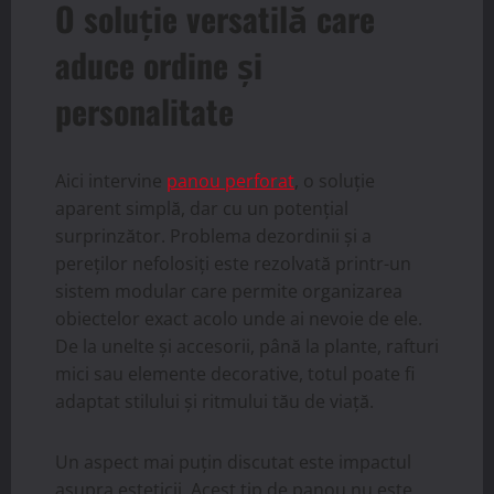
O soluție versatilă care
aduce ordine și
personalitate
Aici intervine
panou perforat
, o soluție
aparent simplă, dar cu un potențial
surprinzător. Problema dezordinii și a
pereților nefolosiți este rezolvată printr-un
sistem modular care permite organizarea
obiectelor exact acolo unde ai nevoie de ele.
De la unelte și accesorii, până la plante, rafturi
mici sau elemente decorative, totul poate fi
adaptat stilului și ritmului tău de viață.
Un aspect mai puțin discutat este impactul
asupra esteticii. Acest tip de panou nu este