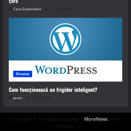
țara
Casa Sustenabila
17 iunie 2026
Diverse
Cum funcționează un frigider inteligent?
press
21 mai 2026
Copyright © All rights reserved.
|
MoreNews
by AF
themes.