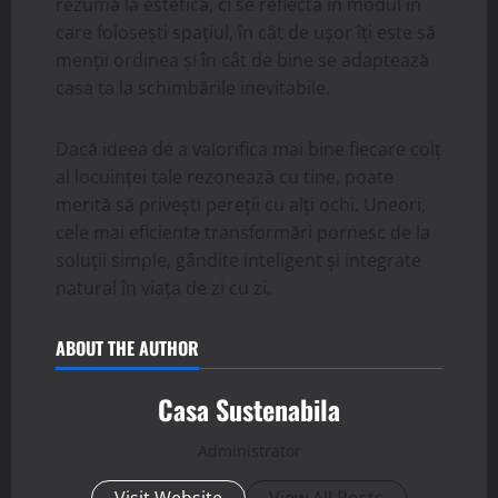
rezumă la estetică, ci se reflectă în modul în
care folosești spațiul, în cât de ușor îți este să
menții ordinea și în cât de bine se adaptează
casa ta la schimbările inevitabile.
Dacă ideea de a valorifica mai bine fiecare colț
al locuinței tale rezonează cu tine, poate
merită să privești pereții cu alți ochi. Uneori,
cele mai eficiente transformări pornesc de la
soluții simple, gândite inteligent și integrate
natural în viața de zi cu zi.
ABOUT THE AUTHOR
Casa Sustenabila
Administrator
Visit Website
View All Posts