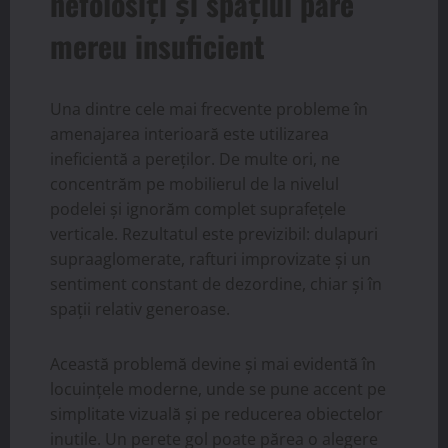
nefolosiți și spațiul pare
mereu insuficient
Una dintre cele mai frecvente probleme în
amenajarea interioară este utilizarea
ineficientă a pereților. De multe ori, ne
concentrăm pe mobilierul de la nivelul
podelei și ignorăm complet suprafețele
verticale. Rezultatul este previzibil: dulapuri
supraaglomerate, rafturi improvizate și un
sentiment constant de dezordine, chiar și în
spații relativ generoase.
Această problemă devine și mai evidentă în
locuințele moderne, unde se pune accent pe
simplitate vizuală și pe reducerea obiectelor
inutile. Un perete gol poate părea o alegere