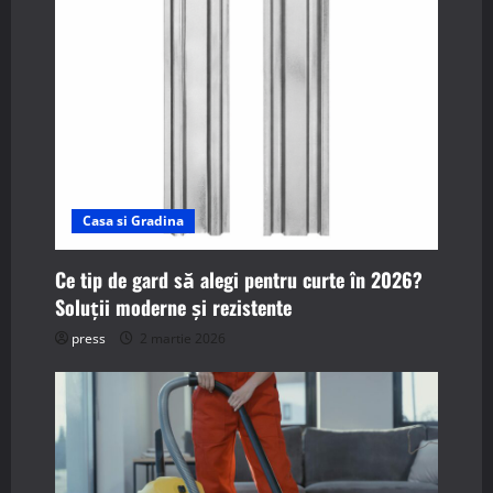
a
t
i
o
n
Casa si Gradina
Ce tip de gard să alegi pentru curte în 2026?
Soluții moderne și rezistente
press
2 martie 2026