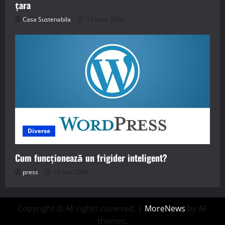
țara
Casa Sustenabila
17 iunie 2026
Diverse
Cum funcționează un frigider inteligent?
press
21 mai 2026
Copyright © All rights reserved.
|
MoreNews
by AF
themes.