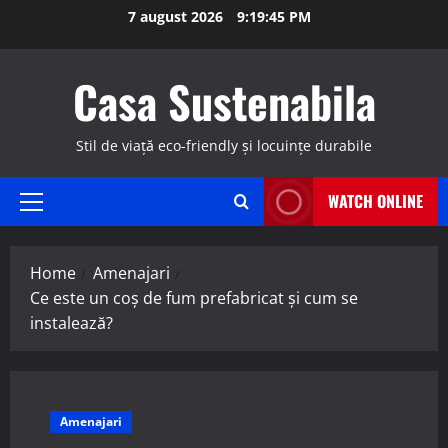
Skip
7 august 2026
9:19:45 PM
to
content
Casa Sustenabila
Stil de viață eco-friendly și locuințe durabile
WATCH ONLINE
Primary
Menu
Home
Amenajari
Ce este un coș de fum prefabricat și cum se
instalează?
Amenajari