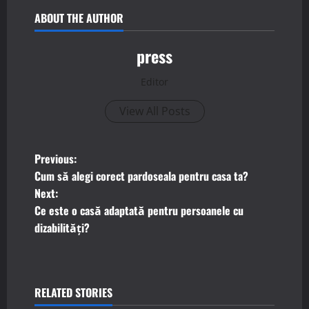
ABOUT THE AUTHOR
press
Editor
View All Posts
P
Previous:
Cum să alegi corect pardoseala pentru casa ta?
o
Next:
Ce este o casă adaptată pentru persoanele cu
s
dizabilități?
t
n
RELATED STORIES
a