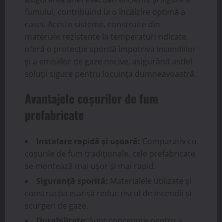
fumului, contribuind la o încălzire optimă a
casei. Aceste sisteme, construite din
materiale rezistente la temperaturi ridicate,
oferă o protecție sporită împotriva incendiilor
și a emisiilor de gaze nocive, asigurând astfel
soluții sigure pentru locuința dumneavoastră.
Avantajele coșurilor de fum
prefabricate
Instalare rapidă și ușoară:
Comparativ cu
coșurile de fum tradiționale, cele prefabricate
se montează mai ușor și mai rapid.
Siguranță sporită:
Materialele utilizate și
construcția etanșă reduc riscul de incendii și
scurgeri de gaze.
Durabilitate:
Sunt concepute pentru a