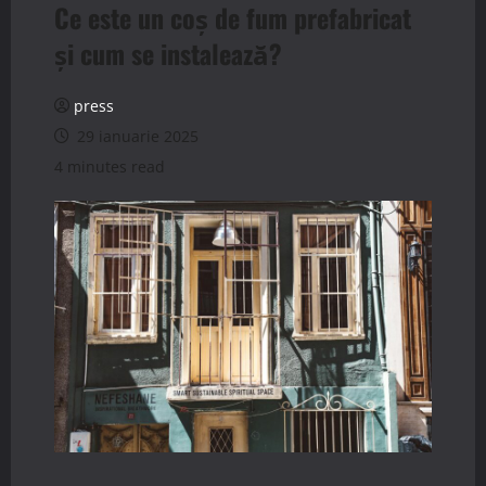
Ce este un coș de fum prefabricat
și cum se instalează?
press
29 ianuarie 2025
4 minutes read