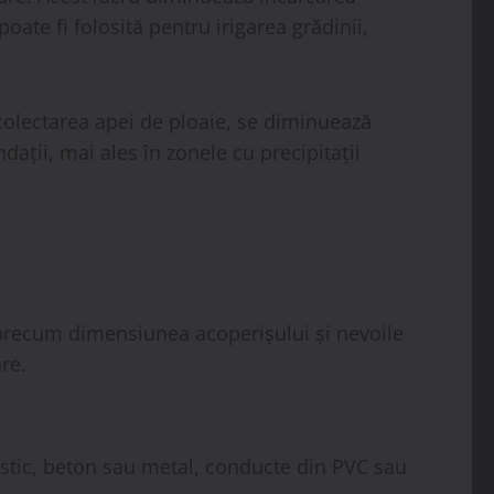
oate fi folosită pentru irigarea grădinii,
n colectarea apei de ploaie, se diminuează
ații, mai ales în zonele cu precipitații
i precum dimensiunea acoperișului și nevoile
re.
lastic, beton sau metal, conducte din PVC sau