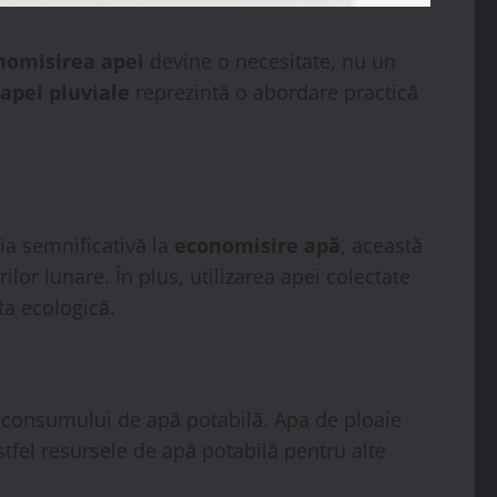
nomisirea apei
devine o necesitate, nu un
apei pluviale
reprezintă o abordare practică
ia semnificativă la
economisire apă
, această
or lunare. În plus, utilizarea apei colectate
a ecologică.
consumului de apă potabilă. Apa de ploaie
stfel resursele de apă potabilă pentru alte