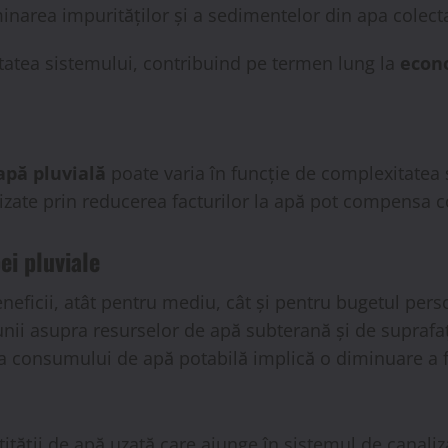
inarea impurităților și a sedimentelor din apa colect
itatea sistemului, contribuind pe termen lung la
econ
apă pluvială
poate varia în funcție de complexitatea 
zate prin reducerea facturilor la apă pot compensa cos
ei pluviale
neficii, atât pentru mediu, cât și pentru bugetul per
unii asupra resurselor de apă subterană și de suprafaț
 consumului de apă potabilă implică o diminuare a f
ității de apă uzată care ajunge în sistemul de canali