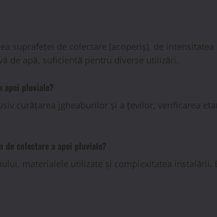
 suprafeței de colectare (acoperiș), de intensitatea ș
ă de apă, suficientă pentru diverse utilizări.
a apei pluviale?
siv curățarea jgheaburilor și a țevilor, verificarea eta
m de colectare a apei pluviale?
lui, materialele utilizate și complexitatea instalării