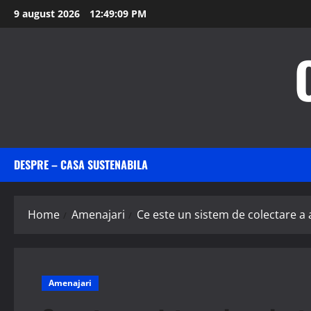
Skip
9 august 2026
12:49:10 PM
to
content
DESPRE – CASA SUSTENABILA
Home
Amenajari
Ce este un sistem de colectare a 
Amenajari