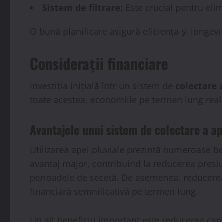
Sistem de filtrare:
Este crucial pentru elim
O bună planificare asigură eficiența și longev
Considerații financiare
Investiția inițială într-un sistem de
colectare 
toate acestea, economiile pe termen lung reali
Avantajele unui sistem de colectare a ap
Utilizarea apei pluviale prezintă numeroase be
avantaj major, contribuind la reducerea presi
perioadele de secetă. De asemenea, reducerea
financiară semnificativă pe termen lung.
Un alt beneficiu important este reducerea cant