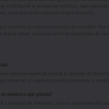
re, contribuind la protejarea mediului. Apa colectată p
oare, reducând astfel impactul asupra mediului.
 pot contribui la reducerea riscului de inundații. Pri
 drenaj urban, reducând astfel probabilitatea de inund
iale?
viale necesită expertiză tehnică și depinde de factor
să contactați un specialist pentru proiectare și instala
 de colectare a apei pluviale?
ză o varietate de materiale, inclusiv rezervoare din p