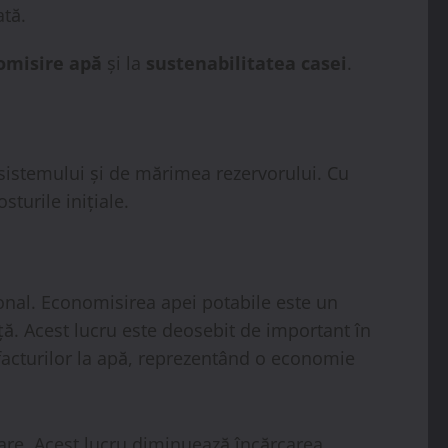
ată.
omisire apă
și la
sustenabilitatea casei
.
sistemului și de mărimea rezervorului. Cu
turile inițiale.
sonal. Economisirea apei potabile este un
ă. Acest lucru este deosebit de important în
acturilor la apă, reprezentând o economie
zare. Acest lucru diminuează încărcarea