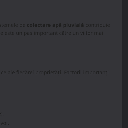
sistemele de
colectare apă pluvială
contribuie
le este un pas important către un viitor mai
ce ale fiecărei proprietăți. Factorii importanți
ș.
voi.