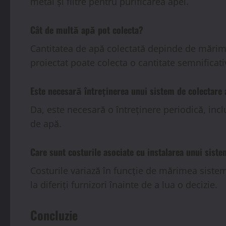
metal și filtre pentru purificarea apei.
Cât de multă apă pot colecta?
Cantitatea de apă colectată depinde de mărimea
proiectat poate colecta o cantitate semnificativ
Este necesară întreținerea unui sistem de colectare 
Da, este necesară o întreținere periodică, inclu
de apă.
Care sunt costurile asociate cu instalarea unui siste
Costurile variază în funcție de mărimea sistemu
la diferiți furnizori înainte de a lua o decizie.
Concluzie