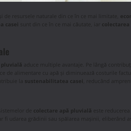
i de resursele naturale din ce în ce mai limitate,
eco
ea casei
sunt din ce în ce mai căutate, iar
colectarea 
ale
 pluvială
aduce multiple avantaje. Pe lângă contribuț
 de alimentare cu apă și diminuează costurile facturil
ntribuie la
sustenabilitatea casei
, reducând amprent
 sistemelor de
colectare apă pluvială
este reducerea 
ar fi udarea grădinii sau spălarea mașinii, eliberând a