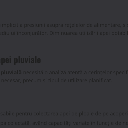
implicit a presiunii asupra rețelelor de alimentare, 
diului înconjurător. Diminuarea utilizării apei potabi
pei pluviale
 pluvială
necesită o analiză atentă a cerințelor specifi
ecesar, precum și tipul de utilizare planificat.
abile pentru colectarea apei de ploaie de pe acoperi
a colectată, având capacități variate în funcție de ne