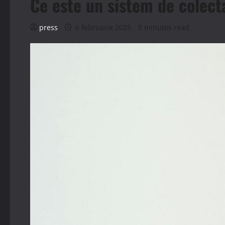
Ce este un sistem de colecta
press
6 februarie 2025
5 minutes read