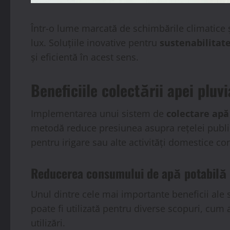
Într-o lume marcată de schimbările climatice ș
lux. Soluțiile inovative pentru
sustenabilitat
și eficientă în acest sens.
Beneficiile colectării apei pluvi
Implementarea unui sistem de
colectare apă
metodă reduce presiunea asupra rețelei publice
pentru irigare sau alte activități domestice co
Reducerea consumului de apă potabilă
Unul dintre cele mai importante beneficii ale
poate fi utilizată pentru diverse scopuri, cum 
utilizări.