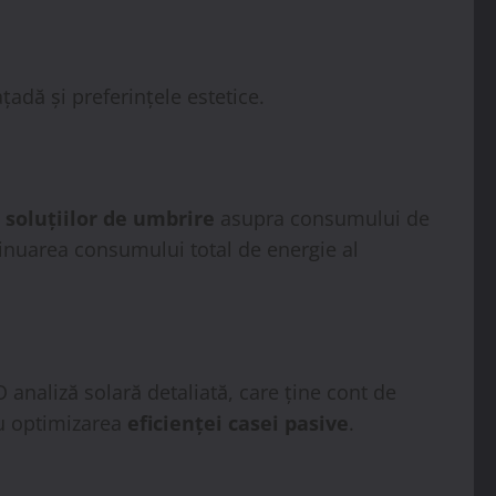
adă și preferințele estetice.
i
soluțiilor de umbrire
asupra consumului de
iminuarea consumului total de energie al
 analiză solară detaliată, care ține cont de
tru optimizarea
eficienței casei pasive
.