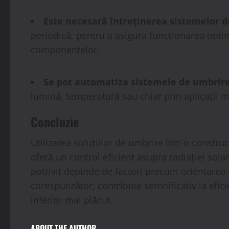
Este necesară întreținerea sistemelor 
periodică, pentru a asigura funcționarea optim
componentelor.
Se pot automatiza sistemele de umbrir
lumină, temperatură sau chiar prin aplicații m
Concluzie
Utilizarea soluțiilor de umbrire într-o constr
oferă un control eficient asupra radiației sola
potrivit depinde de factori precum orientarea ca
corespunzător, contribuie semnificativ la efic
interior mai plăcut.
ABOUT THE AUTHOR