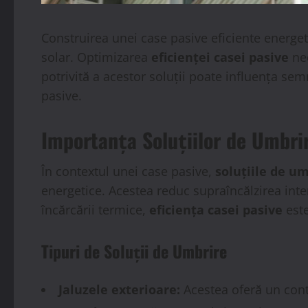
Construirea unei case pasive eficiente energeti
solar. Optimizarea
eficienței casei pasive
nec
potrivită a acestor soluții poate influența se
pasive.
Importanța Soluțiilor de Umbrir
În contextul unei case pasive,
soluțiile de u
energetice. Acestea reduc supraîncălzirea inter
încărcării termice,
eficiența casei pasive
este
Tipuri de Soluții de Umbrire
Jaluzele exterioare:
Acestea oferă un contr