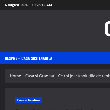
Skip
6 august 2026
10:28:14 AM
to
content
DESPRE – CASA SUSTENABILA
Home
Casa si Gradina
Ce rol joacă soluțiile de umb
Casa si Gradina