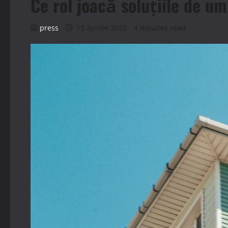
Ce rol joacă soluțiile de um
press
13 aprilie 2025
4 minutes read