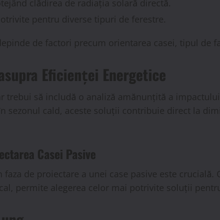
ejând clădirea de radiația solară directă.
potrivite pentru diverse tipuri de ferestre.
epinde de factori precum orientarea casei, tipul de faț
asupra Eficienței Energetice
r trebui să includă o analiză amănunțită a impactulu
în sezonul cald, aceste soluții contribuie direct la d
iectarea Casei Pasive
n faza de proiectare a unei case pasive este crucială. O
local, permite alegerea celor mai potrivite soluții pen
Lung