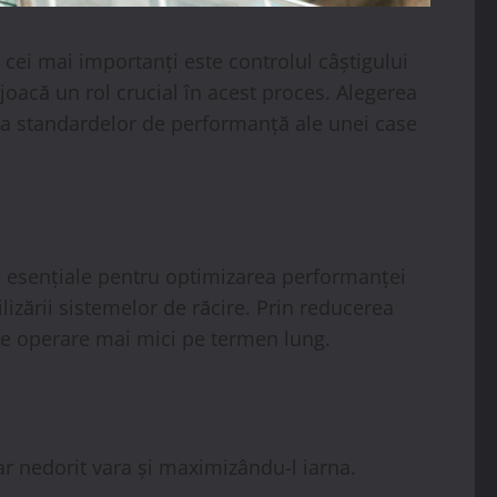
 cei mai importanți este controlul câștigului
joacă un rol crucial în acest proces. Alegerea
rea standardelor de performanță ale unei case
 esențiale pentru optimizarea performanței
lizării sistemelor de răcire. Prin reducerea
de operare mai mici pe termen lung.
ar nedorit vara și maximizându-l iarna.