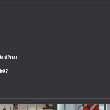
 WordPress
sivă?