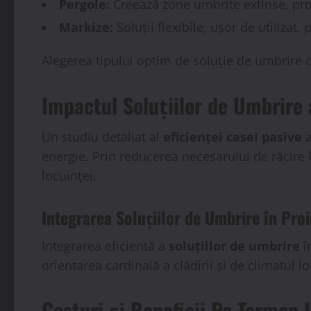
Pergole:
Creează zone umbrite extinse, prot
Markize:
Soluții flexibile, ușor de utilizat, 
Alegerea tipului optim de soluție de umbrire d
Impactul Soluțiilor de Umbrire 
Un studiu detaliat al
eficienței casei pasive
a
energie. Prin reducerea necesarului de răcire 
locuinței.
Integrarea Soluțiilor de Umbrire în Pro
Integrarea eficientă a
soluțiilor de umbrire
î
orientarea cardinală a clădirii și de climatul 
Costuri și Beneficii Pe Termen 