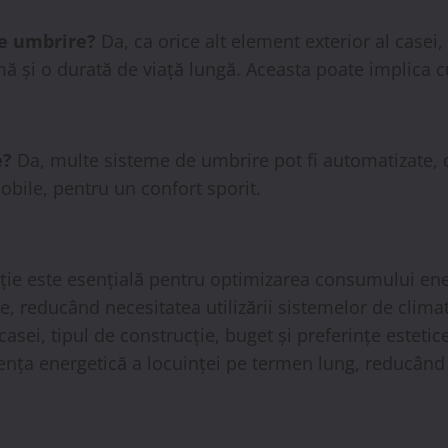
de umbrire?
Da, ca orice alt element exterior al casei
ă și o durată de viață lungă. Aceasta poate implica cu
e?
Da, multe sisteme de umbrire pot fi automatizate, 
obile, pentru un confort sporit.
ucție este esențială pentru optimizarea consumului ene
re, reducând necesitatea utilizării sistemelor de clim
sei, tipul de construcție, buget și preferințe estetice
iența energetică a locuinței pe termen lung, reducând 