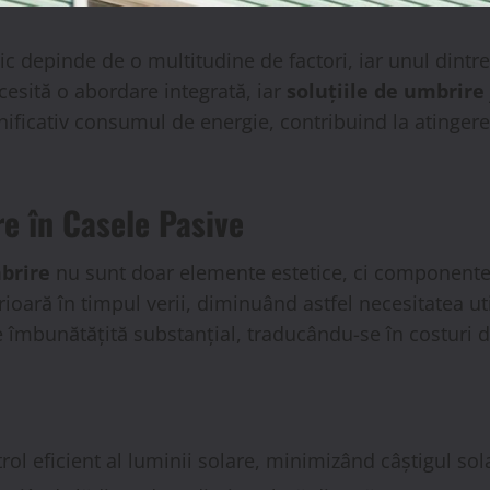
c depinde de o multitudine de factori, iar unul dintre
esită o abordare integrată, iar
soluțiile de umbrire
mnificativ consumul de energie, contribuind la atinge
e în Casele Pasive
mbrire
nu sunt doar elemente estetice, ci componente
ioară în timpul verii, diminuând astfel necesitatea uti
 îmbunătățită substanțial, traducându-se în costuri 
ol eficient al luminii solare, minimizând câștigul sol