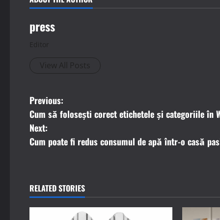
press
Editor
View All Posts
P
Previous:
Cum să folosești corect etichetele și categoriile în
o
Next:
s
Cum poate fi redus consumul de apă într-o casă pa
t
n
RELATED STORIES
a