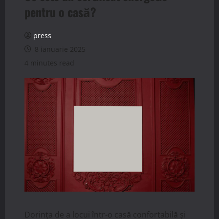
pentru o casă?
press
8 ianuarie 2025
4 minutes read
Dorința de a locui într-o casă confortabilă și