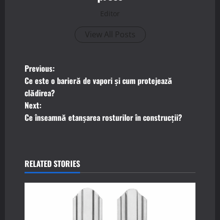
Editor
View All Posts
P
Previous:
Ce este o barieră de vapori și cum protejează
o
clădirea?
Next:
s
Ce înseamnă etanșarea rosturilor în construcții?
t
n
RELATED STORIES
a
v
i