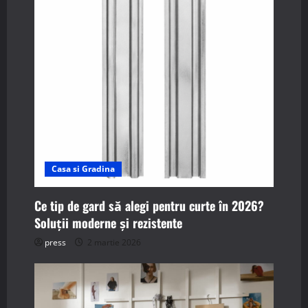
g
a
t
i
o
n
Casa si Gradina
Ce tip de gard să alegi pentru curte în 2026?
Soluții moderne și rezistente
press
2 martie 2026