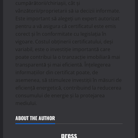
cumpărătorii/chiriașii, cât și
vânzătorii/proprietarii să ia decizii informate.
Este important să alegeți un expert autorizat
pentru a vă asigura că certificatul este emis
corect și în conformitate cu legislația în
vigoare. Costul obținerii certificatului, deși
variabil, este o investiție importantă care
poate contribui la o tranzacție imobiliară mai
transparentă și mai eficientă. Înțelegerea
informațiilor din certificat poate, de
asemenea, să stimuleze investiții în măsuri de
eficiență energetică, contribuind la reducerea
consumului de energie și la protejarea
mediului.
ABOUT THE AUTHOR
press