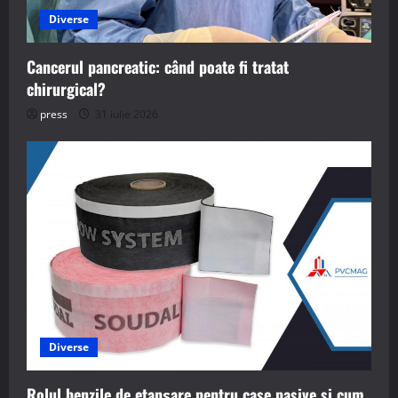
Diverse
Cancerul pancreatic: când poate fi tratat
chirurgical?
press
31 iulie 2026
Diverse
Rolul benzile de etanșare pentru case pasive si cum