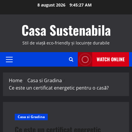
Skip
8 august 2026
9:45:28 AM
to
content
Casa Sustenabila
Stil de viață eco-friendly și locuințe durabile
WATCH ONLINE
Primary
Menu
Home
Casa si Gradina
Ce este un certificat energetic pentru o casă?
Casa si Gradina
Ce este un certificat energetic