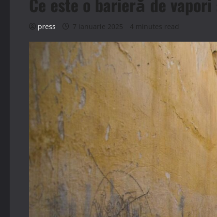
Ce este o barieră de vapori
press
7 ianuarie 2025
4 minutes read