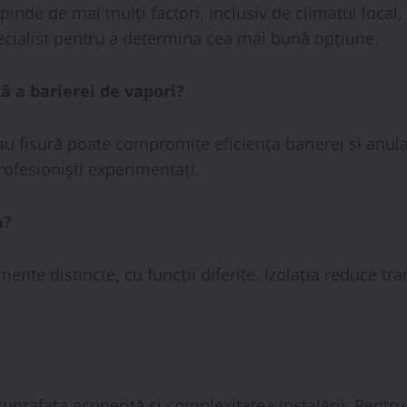
inde de mai mulți factori, inclusiv de climatul local, 
pecialist pentru a determina cea mai bună opțiune.
ă a barierei de vapori?
au fisură poate compromite eficiența barierei și anula 
profesioniști experimentați.
a?
ente distincte, cu funcții diferite. Izolația reduce tr
 suprafața acoperită și complexitatea instalării. Pent