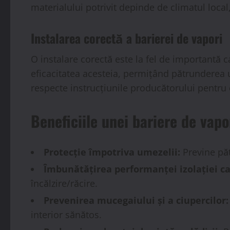
materialului potrivit depinde de climatul local, 
Instalarea corectă a barierei de vapori
O instalare corectă este la fel de importantă c
eficacitatea acesteia, permițând pătrunderea u
respecte instrucțiunile producătorului pentru 
Beneficiile unei bariere de vapo
Protecție împotriva umezelii:
Previne păt
Îmbunătățirea performanței izolației ca
încălzire/răcire.
Prevenirea mucegaiului și a ciupercilor:
interior sănătos.