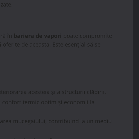
izate.
ură în
bariera de vapori
poate compromite
ă
oferite de aceasta. Este esențial să se
riorarea acesteia și a structurii clădirii.
n confort termic optim și economii la
tarea mucegaiului, contribuind la un mediu