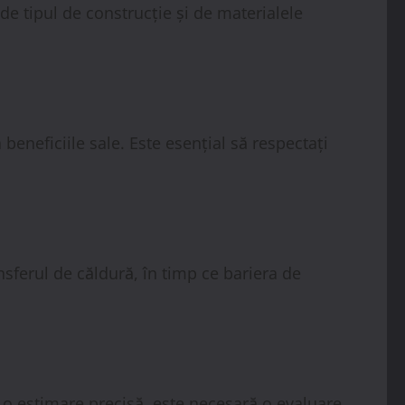
de tipul de construcție și de materialele
beneficiile sale. Este esențial să respectați
ansferul de căldură, în timp ce bariera de
ru o estimare precisă, este necesară o evaluare