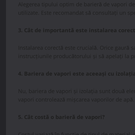
Alegerea tipului optim de barieră de vapori dep
utilizate. Este recomandat să consultați un s
3. Cât de importantă este instalarea corect
Instalarea corectă este crucială. Orice gaură s
instrucțiunile producătorului și să apelați la 
4. Bariera de vapori este aceeași cu izolați
Nu, bariera de vapori și izolația sunt două elem
vapori controlează mișcarea vaporilor de apă.
5. Cât costă o barieră de vapori?
Costul variază în funcție de tipul de material,