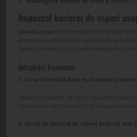
Prelungirea duratei de viață a clădirii:
Pr
Impactul barierei de vapori asup
Izolația casei
funcționează eficient doar atun
prevenind condensarea vaporilor de apă și as
izolare, conducând la pierderi energetice și di
Întrebări frecvente
1. Ce se întâmplă dacă nu folosesc o barier
Lipsa unei bariere de vapori eficiente poate d
materialelor de construcție și reducerea confo
2. Ce tip de barieră de vapori este cel mai