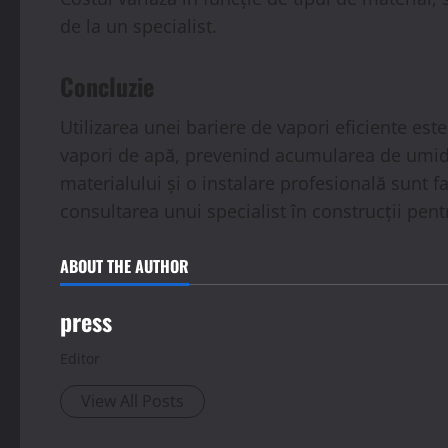
de la un specialist.
Concluzie
Utilizarea unei bariere de vapori eficiente este
vapori de apă, prevenind acumularea de umidit
materialului și o instalare profesională sunt 
consultarea unui specialist în construcții pent
ABOUT THE AUTHOR
press
Editor
View All Posts