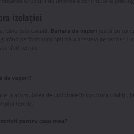
otejarea structurii de umezeală contribuie la prelungi
ra izolației
ci când este uscată.
Bariera de vapori
joacă un rol cr
igurând performanța optimă a acesteia pe termen lung
sconfort termic.
ă de vapori?
uce la acumularea de umiditate în structura clădirii, 
rtului termic.
 potrivit pentru casa mea?