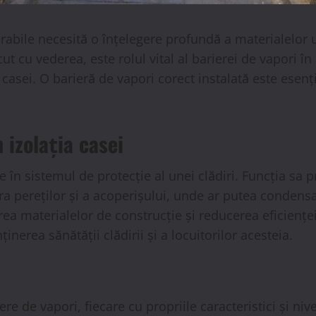
rabile necesită o înțelegere profundă a materialelor u
ut cu vederea, este rolul vital al barierei de vapori în
 casei. O barieră de vapori corect instalată este esenț
 izolația casei
 în sistemul de protecție al unei clădiri. Funcția sa 
ura pereților și a acoperișului, unde ar putea condens
a materialelor de construcție și reducerea eficiențe
nerea sănătății clădirii și a locuitorilor acesteia.
iere de vapori, fiecare cu propriile caracteristici și ni