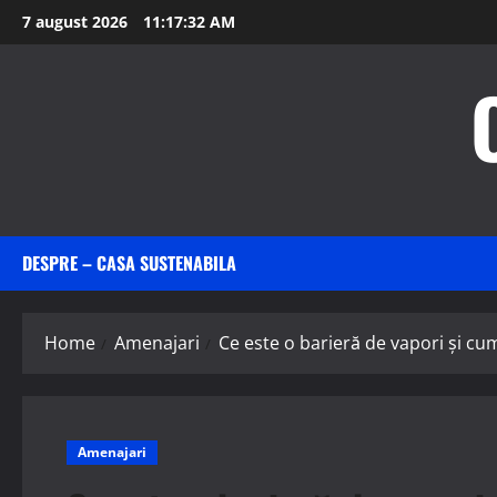
Skip
7 august 2026
11:17:34 AM
to
content
DESPRE – CASA SUSTENABILA
Home
Amenajari
Ce este o barieră de vapori și cu
Amenajari