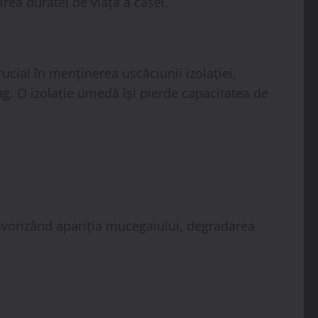
rea duratei de viață a casei.
ucial în menținerea uscăciunii izolației,
. O izolație umedă își pierde capacitatea de
favorizând apariția mucegaiului, degradarea