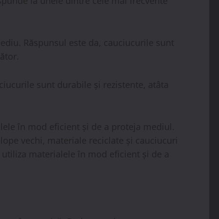
răspunde la unele dintre cele mai frecvente
mediu. Răspunsul este da, cauciucurile sunt
ător.
iucurile sunt durabile și rezistente, atâta
lele în mod eficient și de a proteja mediul.
ope vechi, materiale reciclate și cauciucuri
utiliza materialele în mod eficient și de a