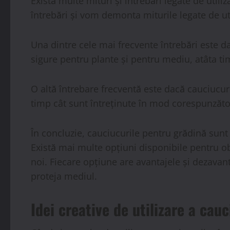
Există multe mituri și întrebări legate de util
întrebări și vom demonta miturile legate de uti
Una dintre cele mai frecvente întrebări este d
sigure pentru plante și pentru mediu, atâta ti
O altă întrebare frecventă este dacă cauciucuri
timp cât sunt întreținute în mod corespunzăto
În concluzie, cauciucurile pentru grădină sunt 
Există mai multe opțiuni disponibile pentru ob
noi. Fiecare opțiune are avantajele și dezavant
proteja mediul.
Idei creative de utilizare a cau