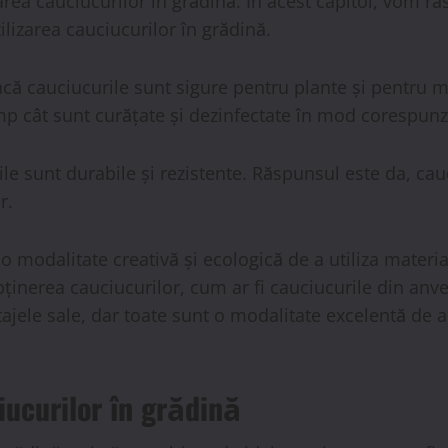
izarea cauciucurilor în grădină. În acest capitol, vom 
lizarea cauciucurilor în grădină.
acă cauciucurile sunt sigure pentru plante și pentru 
mp cât sunt curățate și dezinfectate în mod corespunz
le sunt durabile și rezistente. Răspunsul este da, cauc
r.
o modalitate creativă și ecologică de a utiliza materia
ținerea cauciucurilor, cum ar fi cauciucurile din anvel
ajele sale, dar toate sunt o modalitate excelentă de a 
ciucurilor în grădină