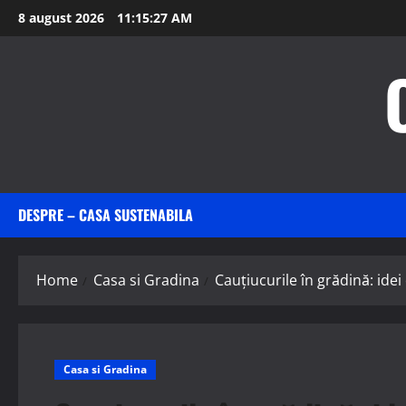
Skip
8 august 2026
11:15:28 AM
to
content
DESPRE – CASA SUSTENABILA
Home
Casa si Gradina
Cauțiucurile în grădină: idei 
Casa si Gradina