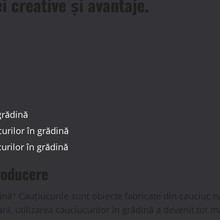
i creative și avantaje.
 grădină
curilor în grădină
curilor în grădină
roducere
ină? Cauțiucurile sunt obiecte fabricate din cauciuc natu
 ani, utilizarea cauciucurilor în grădină a devenit tot m