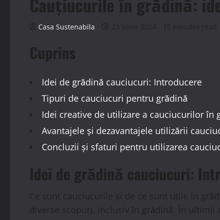
Cauțiucurile în grădină: ide
Casa Sustenabila
23 iunie 2024
15 minutes read
Cuprins
Idei de grădină cauciucuri: Introducere
Tipuri de cauciucuri pentru grădină
Idei creative de utilizare a cauciucurilor în
Avantajele și dezavantajele utilizării cauciu
Concluzii și sfaturi pentru utilizarea cauciu
Idei de grădină cauciucuri: Int
Ce sunt cauciucurile și de ce sunt utile în grăd
diverse scopuri, inclusiv în grădină. În ultimii