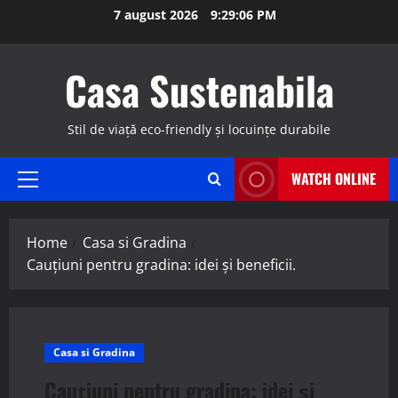
Skip
7 august 2026
9:29:07 PM
to
content
Casa Sustenabila
Stil de viață eco-friendly și locuințe durabile
WATCH ONLINE
Primary
Menu
Home
Casa si Gradina
Cauțiuni pentru gradina: idei și beneficii.
Casa si Gradina
Cauțiuni pentru gradina: idei și