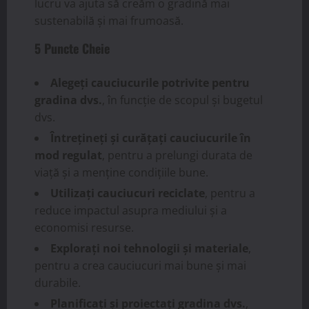
lucru va ajuta să creăm o gradină mai
sustenabilă și mai frumoasă.
5 Puncte Cheie
Alegeți cauciucurile potrivite pentru
gradina dvs.
, în funcție de scopul și bugetul
dvs.
Întrețineți și curățați cauciucurile în
mod regulat
, pentru a prelungi durata de
viață și a menține condițiile bune.
Utilizați cauciucuri reciclate
, pentru a
reduce impactul asupra mediului și a
economisi resurse.
Explorați noi tehnologii și materiale
,
pentru a crea cauciucuri mai bune și mai
durabile.
Planificați și proiectați gradina dvs.
,