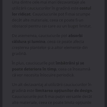
Una dintre cele mai mari dezavantaje ale
utilizării cauciucurilor în gradină este
costul
lor ridicat
. Cauuciucurile pot fi mai scumpe
decât alte materiale, ceea ce poate fi un
obstacol pentru cei care au un buget limitat.
De asemenea, cauciucurile pot
absorbi
căldura și lumina
, ceea ce poate afecta
creșterea plantelor și a altor elemente din
gradină.
În plus, cauciucurile pot
îmbătrâni și se
poate deteriora în timp
, ceea ce înseamnă
că vor necesita înlocuire periodică.
Un alt dezavantaj al utilizării cauciucurilor în
gradină este
limitarea opțiunilor de design
.
Cauuciucurile pot fi mai puțin versatile decât
alte materiale, ceea ce poate limita opțiunile