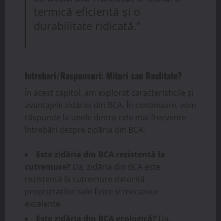
termică eficientă și o
durabilitate ridicată.”
Intrebari/Raspunsuri: Mituri sau Realitate?
În acest capitol, am explorat caracteristicile și
avantajele zidăriei din BCA. În continuare, vom
răspunde la unele dintre cele mai frecvente
întrebări despre zidăria din BCA:
Este zidăria din BCA rezistentă la
cutremure?
Da, zidăria din BCA este
rezistentă la cutremure datorită
proprietăților sale fizice și mecanice
excelente.
Este zidăria din BCA ecologică?
Da,