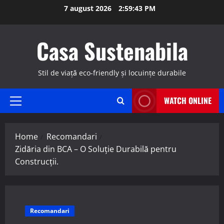
Skip
7 august 2026
2:59:44 PM
to
content
Casa Sustenabila
Stil de viață eco-friendly și locuințe durabile
WATCH ONLINE
Primary
Menu
Home
Recomandari
Zidăria din BCA – O Soluție Durabilă pentru
Construcții.
Recomandari