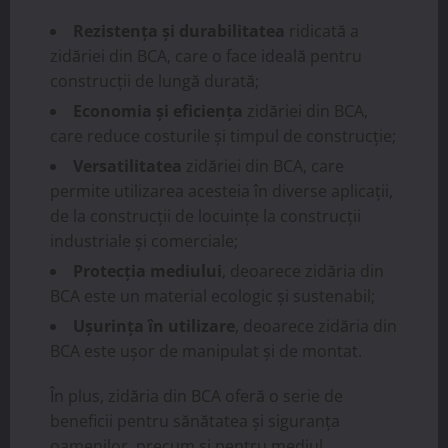
Rezistența și durabilitatea
ridicată a
zidăriei din BCA, care o face ideală pentru
construcții de lungă durată;
Economia și eficiența
zidăriei din BCA,
care reduce costurile și timpul de construcție;
Versatilitatea
zidăriei din BCA, care
permite utilizarea acesteia în diverse aplicații,
de la construcții de locuințe la construcții
industriale și comerciale;
Protecția mediului
, deoarece zidăria din
BCA este un material ecologic și sustenabil;
Ușurința în utilizare
, deoarece zidăria din
BCA este ușor de manipulat și de montat.
În plus, zidăria din BCA oferă o serie de
beneficii pentru sănătatea și siguranța
oamenilor, precum și pentru mediul