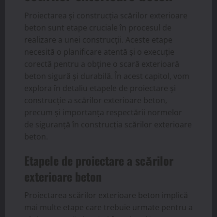
Proiectarea și construcția scărilor exterioare
beton sunt etape cruciale în procesul de
realizare a unei construcții. Aceste etape
necesită o planificare atentă și o execuție
corectă pentru a obține o scară exterioară
beton sigură și durabilă. În acest capitol, vom
explora în detaliu etapele de proiectare și
construcție a scărilor exterioare beton,
precum și importanța respectării normelor
de siguranță în construcția scărilor exterioare
beton.
Etapele de proiectare a scărilor
exterioare beton
Proiectarea scărilor exterioare beton implică
mai multe etape care trebuie urmate pentru a