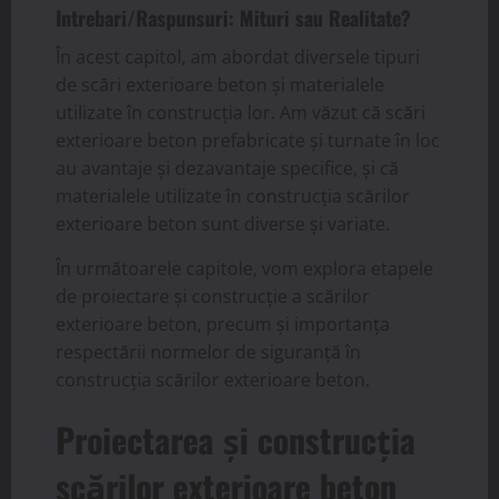
Intrebari/Raspunsuri: Mituri sau Realitate?
În acest capitol, am abordat diversele tipuri
de scări exterioare beton și materialele
utilizate în construcția lor. Am văzut că scări
exterioare beton prefabricate și turnate în loc
au avantaje și dezavantaje specifice, și că
materialele utilizate în construcția scărilor
exterioare beton sunt diverse și variate.
În următoarele capitole, vom explora etapele
de proiectare și construcție a scărilor
exterioare beton, precum și importanța
respectării normelor de siguranță în
construcția scărilor exterioare beton.
Proiectarea și construcția
scărilor exterioare beton