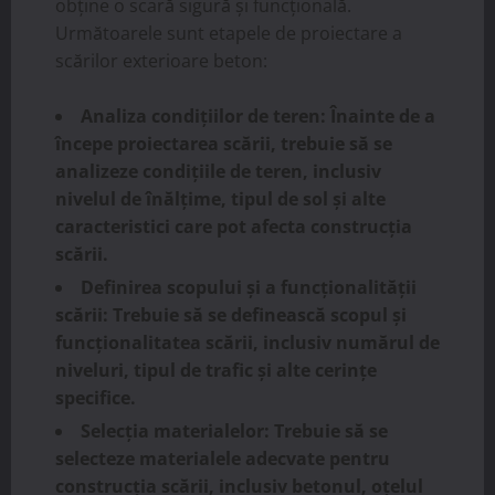
obține o scară sigură și funcțională.
Următoarele sunt etapele de proiectare a
scărilor exterioare beton:
Analiza condițiilor de teren: Înainte de a
începe proiectarea scării, trebuie să se
analizeze condițiile de teren, inclusiv
nivelul de înălțime, tipul de sol și alte
caracteristici care pot afecta construcția
scării.
Definirea scopului și a funcționalității
scării: Trebuie să se definească scopul și
funcționalitatea scării, inclusiv numărul de
niveluri, tipul de trafic și alte cerințe
specifice.
Selecția materialelor: Trebuie să se
selecteze materialele adecvate pentru
construcția scării, inclusiv betonul, oțelul