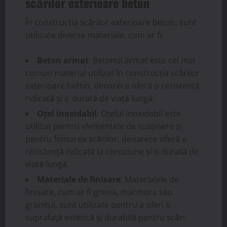
scărilor exterioare beton
În construcția scărilor exterioare beton, sunt
utilizate diverse materiale, cum ar fi:
Beton armat
: Betonul armat este cel mai
comun material utilizat în construcția scărilor
exterioare beton, deoarece oferă o rezistență
ridicată și o durată de viață lungă.
Oțel inoxidabil
: Oțelul inoxidabil este
utilizat pentru elementele de susținere și
pentru finisarea scărilor, deoarece oferă o
rezistență ridicată la coroziune și o durată de
viață lungă.
Materiale de finisare
: Materialele de
finisare, cum ar fi gresia, marmura sau
granitul, sunt utilizate pentru a oferi o
suprafață estetică și durabilă pentru scări.