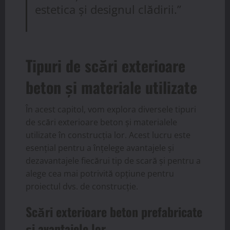
estetica și designul clădirii.”
Tipuri de scări exterioare
beton și materiale utilizate
În acest capitol, vom explora diversele tipuri
de scări exterioare beton și materialele
utilizate în construcția lor. Acest lucru este
esențial pentru a înțelege avantajele și
dezavantajele fiecărui tip de scară și pentru a
alege cea mai potrivită opțiune pentru
proiectul dvs. de construcție.
Scări exterioare beton prefabricate
și avantajele lor