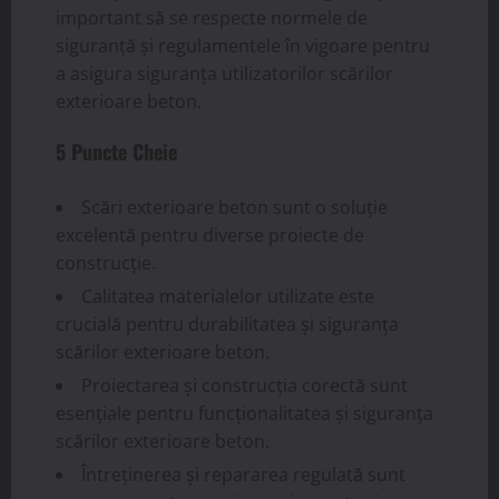
important să se respecte normele de
siguranță și regulamentele în vigoare pentru
a asigura siguranța utilizatorilor scărilor
exterioare beton.
5 Puncte Cheie
Scări exterioare beton sunt o soluție
excelentă pentru diverse proiecte de
construcție.
Calitatea materialelor utilizate este
crucială pentru durabilitatea și siguranța
scărilor exterioare beton.
Proiectarea și construcția corectă sunt
esențiale pentru funcționalitatea și siguranța
scărilor exterioare beton.
Întreținerea și repararea regulată sunt