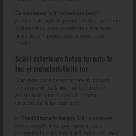
De asemenea, scări exterioare beton
prefabricate sunt disponibile în diverse forme
și dimensiuni, ceea ce permite o mai mare
flexibilitate în proiectarea și construcția
scărilor.
Scări exterioare beton turnate în
loc și caracteristicile lor
Scări exterioare beton turnate în loc sunt
construite direct la locul de construcție.
Aceste scări sunt cunoscute pentru
caracteristicile lor, cum ar fi:
Flexibilitate în design
: Scări exterioare
beton turnate în loc pot fi proiectate și
construite în orice formă și dimensiune, ceea