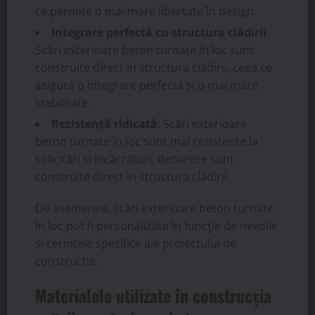
ce permite o mai mare libertate în design.
Integrare perfectă cu structura clădirii
:
Scări exterioare beton turnate în loc sunt
construite direct în structura clădirii, ceea ce
asigură o integrare perfectă și o mai mare
stabilitate.
Rezistență ridicată
: Scări exterioare
beton turnate în loc sunt mai rezistente la
solicitări și încărcături, deoarece sunt
construite direct în structura clădirii.
De asemenea, scări exterioare beton turnate
în loc pot fi personalizate în funcție de nevoile
și cerințele specifice ale proiectului de
construcție.
Materialele utilizate în construcția