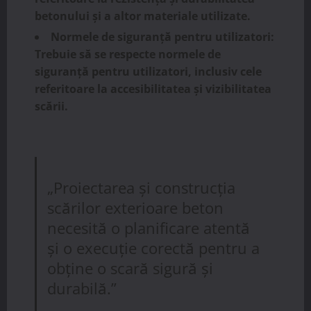
betonului și a altor materiale utilizate.
Normele de siguranță pentru utilizatori:
Trebuie să se respecte normele de
siguranță pentru utilizatori, inclusiv cele
referitoare la accesibilitatea și vizibilitatea
scării.
„Proiectarea și construcția
scărilor exterioare beton
necesită o planificare atentă
și o execuție corectă pentru a
obține o scară sigură și
durabilă.”