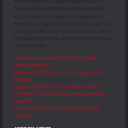
necesare pentru a asigura siguranța și
funcționalitatea scărilor exterioare beton.
Consultarea cu experții și respectarea
normelor de siguranță sunt esențiale pentru
a alege și utiliza scări exterioare beton care să
corespundă nevoilor specifice ale proiectului
de construcție.
Sapa elicopterizată: eficientă și rapidă în
diverse domenii.
Releveu: Definiție, Importanță și Aplicații
Practice
Pergole de Lemn: Tot ce Trebuie să Știți
Peretele din caramida aparenta: avantaje și
beneficii
Pavaje din piatră: totul despre design și
instalare