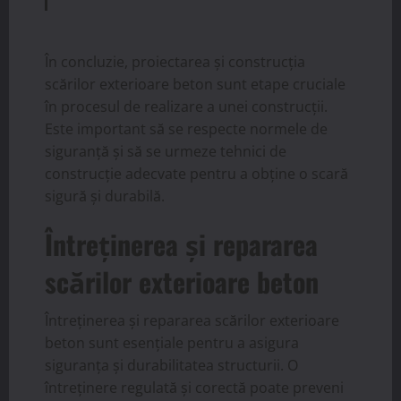
În concluzie, proiectarea și construcția
scărilor exterioare beton sunt etape cruciale
în procesul de realizare a unei construcții.
Este important să se respecte normele de
siguranță și să se urmeze tehnici de
construcție adecvate pentru a obține o scară
sigură și durabilă.
Întreținerea și repararea
scărilor exterioare beton
Întreținerea și repararea scărilor exterioare
beton sunt esențiale pentru a asigura
siguranța și durabilitatea structurii. O
întreținere regulată și corectă poate preveni