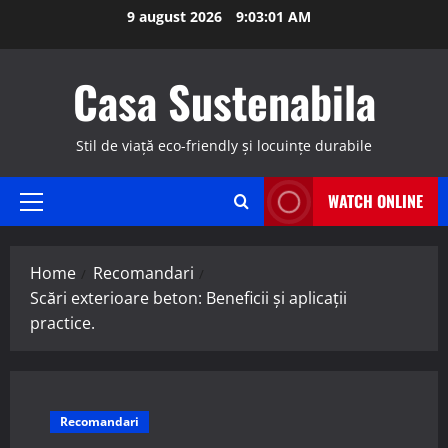
Skip
9 august 2026
9:03:02 AM
to
content
Casa Sustenabila
Stil de viață eco-friendly și locuințe durabile
WATCH ONLINE
Primary
Menu
Home
Recomandari
Scări exterioare beton: Beneficii și aplicații
practice.
Recomandari