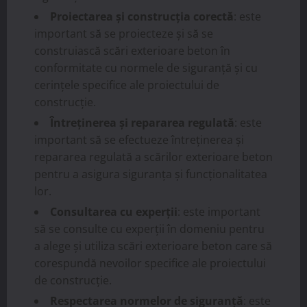
Proiectarea și construcția corectă
: este
important să se proiecteze și să se
construiască scări exterioare beton în
conformitate cu normele de siguranță și cu
cerințele specifice ale proiectului de
construcție.
Întreținerea și repararea regulată
: este
important să se efectueze întreținerea și
repararea regulată a scărilor exterioare beton
pentru a asigura siguranța și funcționalitatea
lor.
Consultarea cu experții
: este important
să se consulte cu experții în domeniu pentru
a alege și utiliza scări exterioare beton care să
corespundă nevoilor specifice ale proiectului
de construcție.
Respectarea normelor de siguranță
: este