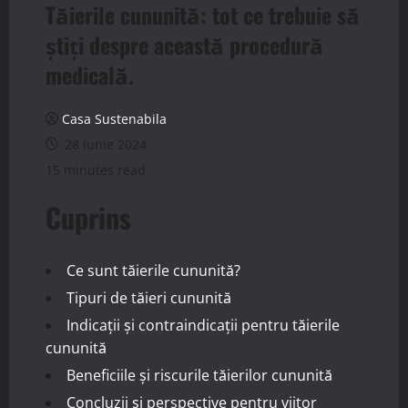
Tăierile cununită: tot ce trebuie să
știți despre această procedură
medicală.
Casa Sustenabila
28 iunie 2024
15 minutes read
Cuprins
Ce sunt tăierile cununită?
Tipuri de tăieri cununită
Indicații și contraindicații pentru tăierile
cununită
Beneficiile și riscurile tăierilor cununită
Concluzii și perspective pentru viitor