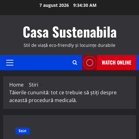
Skip
7 august 2026
9:34:31 AM
to
content
Casa Sustenabila
Stil de viață eco-friendly și locuințe durabile
WATCH ONLINE
Primary
Menu
Home
Stiri
Tăierile cununită: tot ce trebuie să știți despre
această procedură medicală.
Stiri