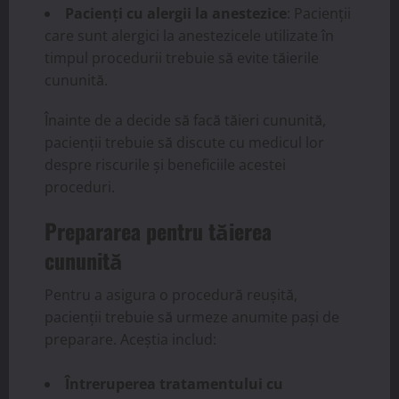
Pacienți cu alergii la anestezice
: Pacienții
care sunt alergici la anestezicele utilizate în
timpul procedurii trebuie să evite tăierile
cununită.
Înainte de a decide să facă tăieri cununită,
pacienții trebuie să discute cu medicul lor
despre riscurile și beneficiile acestei
proceduri.
Prepararea pentru tăierea
cununită
Pentru a asigura o procedură reușită,
pacienții trebuie să urmeze anumite pași de
preparare. Aceștia includ:
Întreruperea tratamentului cu