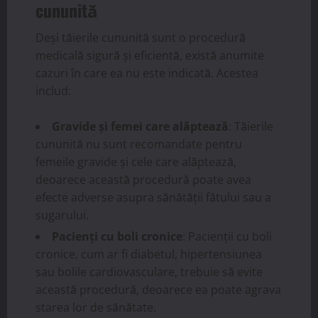
cununită
Deși tăierile cununită sunt o procedură
medicală sigură și eficientă, există anumite
cazuri în care ea nu este indicată. Acestea
includ:
Gravide și femei care alăptează
: Tăierile
cununită nu sunt recomandate pentru
femeile gravide și cele care alăptează,
deoarece această procedură poate avea
efecte adverse asupra sănătății fătului sau a
sugarului.
Pacienți cu boli cronice
: Pacienții cu boli
cronice, cum ar fi diabetul, hipertensiunea
sau bolile cardiovasculare, trebuie să evite
această procedură, deoarece ea poate agrava
starea lor de sănătate.