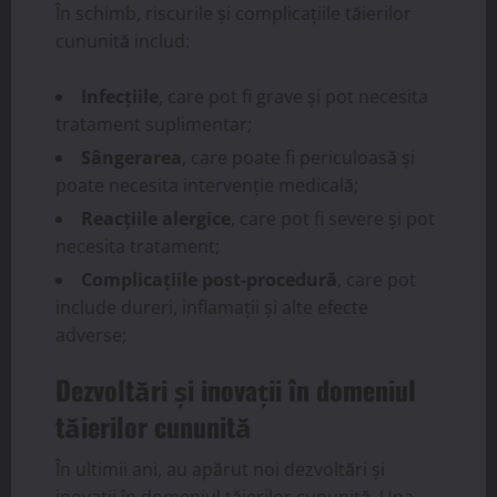
În schimb, riscurile și complicațiile tăierilor
cununită includ:
Infecțiile
, care pot fi grave și pot necesita
tratament suplimentar;
Sângerarea
, care poate fi periculoasă și
poate necesita intervenție medicală;
Reacțiile alergice
, care pot fi severe și pot
necesita tratament;
Complicațiile post-procedură
, care pot
include dureri, inflamații și alte efecte
adverse;
Dezvoltări și inovații în domeniul
tăierilor cununită
În ultimii ani, au apărut noi dezvoltări și
inovații în domeniul tăierilor cununită. Una