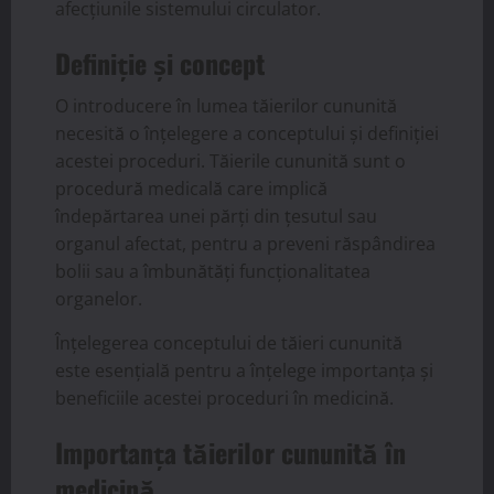
afecțiunile sistemului circulator.
Definiție și concept
O introducere în lumea tăierilor cununită
necesită o înțelegere a conceptului și definiției
acestei proceduri. Tăierile cununită sunt o
procedură medicală care implică
îndepărtarea unei părți din țesutul sau
organul afectat, pentru a preveni răspândirea
bolii sau a îmbunătăți funcționalitatea
organelor.
Înțelegerea conceptului de tăieri cununită
este esențială pentru a înțelege importanța și
beneficiile acestei proceduri în medicină.
Importanța tăierilor cununită în
medicină