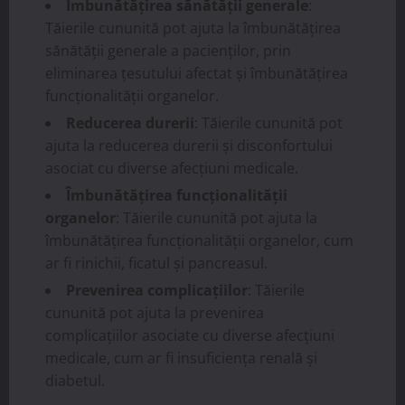
Îmbunătățirea sănătății generale
:
Tăierile cununită pot ajuta la îmbunătățirea
sănătății generale a pacienților, prin
eliminarea țesutului afectat și îmbunătățirea
funcționalității organelor.
Reducerea durerii
: Tăierile cununită pot
ajuta la reducerea durerii și disconfortului
asociat cu diverse afecțiuni medicale.
Îmbunătățirea funcționalității
organelor
: Tăierile cununită pot ajuta la
îmbunătățirea funcționalității organelor, cum
ar fi rinichii, ficatul și pancreasul.
Prevenirea complicațiilor
: Tăierile
cununită pot ajuta la prevenirea
complicațiilor asociate cu diverse afecțiuni
medicale, cum ar fi insuficiența renală și
diabetul.