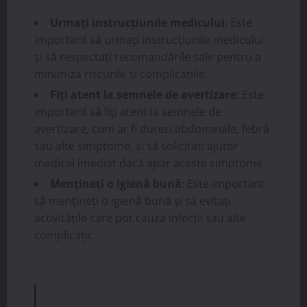
Urmați instrucțiunile medicului
: Este
important să urmați instrucțiunile medicului
și să respectați recomandările sale pentru a
minimiza riscurile și complicațiile.
Fiți atent la semnele de avertizare
: Este
important să fiți atent la semnele de
avertizare, cum ar fi dureri abdominale, febră
sau alte simptome, și să solicitați ajutor
medical imediat dacă apar aceste simptome.
Mențineți o igienă bună
: Este important
să mențineți o igienă bună și să evitați
activitățile care pot cauza infecții sau alte
complicații.