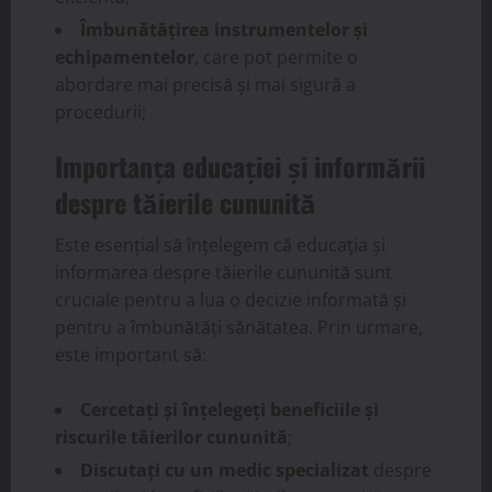
Îmbunătățirea instrumentelor și
echipamentelor
, care pot permite o
abordare mai precisă și mai sigură a
procedurii;
Importanța educației și informării
despre tăierile cununită
Este esențial să înțelegem că educația și
informarea despre tăierile cununită sunt
cruciale pentru a lua o decizie informată și
pentru a îmbunătăți sănătatea. Prin urmare,
este important să:
Cercetați și înțelegeți beneficiile și
riscurile tăierilor cununită
;
Discutați cu un medic specializat
despre