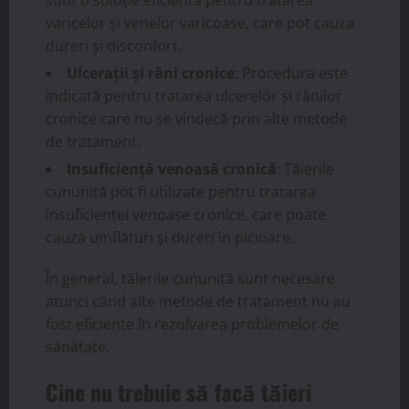
sunt o soluție eficientă pentru tratarea
varicelor și venelor varicoase, care pot cauza
dureri și disconfort.
Ulcerații și răni cronice
: Procedura este
indicată pentru tratarea ulcerelor și rănilor
cronice care nu se vindecă prin alte metode
de tratament.
Insuficiență venoasă cronică
: Tăierile
cununită pot fi utilizate pentru tratarea
insuficienței venoase cronice, care poate
cauza umflături și dureri în picioare.
În general, tăierile cununită sunt necesare
atunci când alte metode de tratament nu au
fost eficiente în rezolvarea problemelor de
sănătate.
Cine nu trebuie să facă tăieri